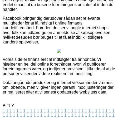
er det smart, at du beser e-forretningens omtaler af inden du
handler.
Facebook bringer dig derudover sådan set relevante
muligheder for at få indsigt i online firmaets
kundetilfredshed. Foruden det ser vi nogle internet shops
hvor folk kan udfærdige en anmeldelse af købsoplevelsen,
hvilket desuden bør bruges til at få et indblik i tidligere
kunders oplevelser.
Vores side er finansieret af indtægter fra annoncer. Vi
hjælper en hel del online forretninger hvori vi publicerer
forretningernes varer, og indtjener provision i tilfælde af at de
personer vi sender videre realiserer en bestilling.
Data angående produkter og internet virksomheder værnes
om løbende, men vi giver ingen garanti imod justeringer der
er realiseret efter at vi senest opdaterede websitets data.
BITLY:
1
1
1
1
1
1
1
1
1
1
1
1
1
1
1
1
1
1
1
1
1
1
1
1
1
1
1
1
1
1
1
1
1
1
1
1
1
1
1
1
1
1
1
1
1
1
1
1
1
1
1
1
1
1
1
1
1
1
1
1
1
1
1
1
1
1