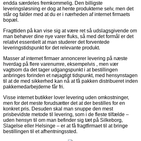
endda særdeles fremkommelig. Den billigste
leveringsløsning er dog at hente produkterne selv, men det
står og falder med at du er i nærheden af internet firmaets
bopæl.
Fragttiden på kan vise sig at være ret så udslagsgivende om
man behøver dine nye varer fluks, så med det formål er det
relativt essentielt at man studerer det forventede
leveringstidspunkt for det relevante produkt.
Masser af internet firmaer annoncerer levering på næste
hverdag på flere varenumre, eksempelvis , men vær
vagtsom da det tager udgangspunkt i at bestillingen
anbringes forinden et nøjagtigt tidspunkt, med hensynstagen
til at de med sikkerhed kan nå at få pakken distribueret inden
pakkemedarbejderne får fri.
Visse internet butikker lover levering uden omkostninger,
men for det meste forudsætter det at der bestilles for en
konkret pris. Desuden skal man snuppe den mest
prisbevidste metode til levering, som i de fleste tilfælde –
uden hensyn til om man befinder sig tæt på Silkeborg,
Slagelse eller Helsinge – er at få fragtfirmaet til at bringe
bestillingen til et afhentningssted.