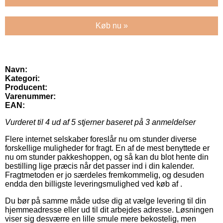
Køb nu »
Navn:
Kategori:
Producent:
Varenummer:
EAN:
Vurderet til
4
ud af 5 stjerner baseret på
3
anmeldelser
Flere internet selskaber foreslår nu om stunder diverse
forskellige muligheder for fragt. En af de mest benyttede er
nu om stunder pakkeshoppen, og så kan du blot hente din
bestilling lige præcis når det passer ind i din kalender.
Fragtmetoden er jo særdeles fremkommelig, og desuden
endda den billigste leveringsmulighed ved køb af .
Du bør på samme måde udse dig at vælge levering til din
hjemmeadresse eller ud til dit arbejdes adresse. Løsningen
viser sig desværre en lille smule mere bekostelig, men