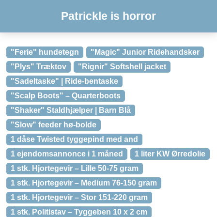
Patrickle is horror
"Ferie" hundetegn
"Magic" Junior Ridehandsker
"Plys" Træktov
"Rignir" Softshell jacket
"Sadeltaske" | Ride-bentaske
"Scalp Boots" – Quarterboots
"Shaker" Staldhjælper | Barn Blå
"Slow" feeder hø-bolde
1 dåse Twisted tyggepind med and
1 ejendomsannonce i 1 måned
1 liter KW Ørredolie
1 stk. Hjortegevir – Lille 50-75 gram
1 stk. Hjortegevir – Medium 76-150 gram
1 stk. Hjortegevir – Stor 151-220 gram
1 stk. Politistav – Tyggeben 10 x 2 cm