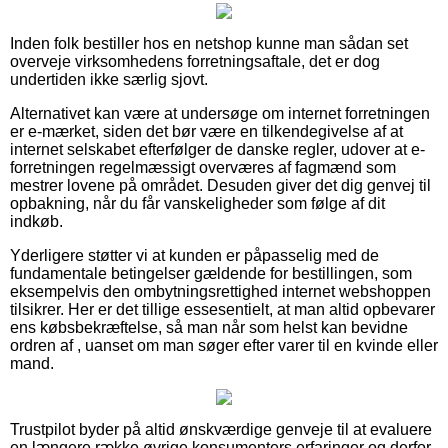
Inden folk bestiller hos en netshop kunne man sådan set
overveje virksomhedens forretningsaftale, det er dog
undertiden ikke særlig sjovt.
Alternativet kan være at undersøge om internet forretningen
er e-mærket, siden det bør være en tilkendegivelse af at
internet selskabet efterfølger de danske regler, udover at e-
forretningen regelmæssigt overværes af fagmænd som
mestrer lovene på området. Desuden giver det dig genvej til
opbakning, når du får vanskeligheder som følge af dit
indkøb.
Yderligere støtter vi at kunden er påpasselig med de
fundamentale betingelser gældende for bestillingen, som
eksempelvis den ombytningsrettighed internet webshoppen
tilsikrer. Her er det tillige essesentielt, at man altid opbevarer
ens købsbekræftelse, så man når som helst kan bevidne
ordren af , uanset om man søger efter varer til en kvinde eller
mand.
Trustpilot byder på altid ønskværdige genveje til at evaluere
en længere række øvrige konsumenters erfaringer og derfor