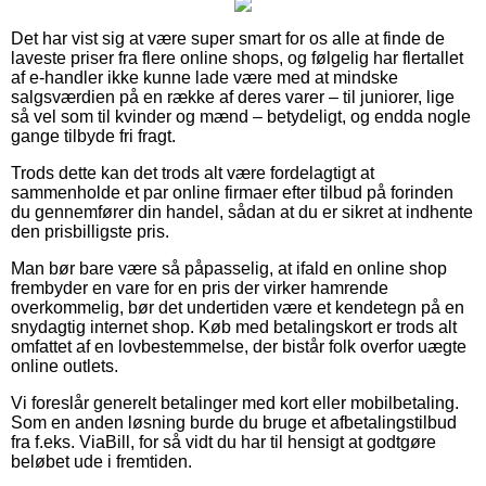
Det har vist sig at være super smart for os alle at finde de
laveste priser fra flere online shops, og følgelig har flertallet
af e-handler ikke kunne lade være med at mindske
salgsværdien på en række af deres varer – til juniorer, lige
så vel som til kvinder og mænd – betydeligt, og endda nogle
gange tilbyde fri fragt.
Trods dette kan det trods alt være fordelagtigt at
sammenholde et par online firmaer efter tilbud på forinden
du gennemfører din handel, sådan at du er sikret at indhente
den prisbilligste pris.
Man bør bare være så påpasselig, at ifald en online shop
frembyder en vare for en pris der virker hamrende
overkommelig, bør det undertiden være et kendetegn på en
snydagtig internet shop. Køb med betalingskort er trods alt
omfattet af en lovbestemmelse, der bistår folk overfor uægte
online outlets.
Vi foreslår generelt betalinger med kort eller mobilbetaling.
Som en anden løsning burde du bruge et afbetalingstilbud
fra f.eks. ViaBill, for så vidt du har til hensigt at godtgøre
beløbet ude i fremtiden.