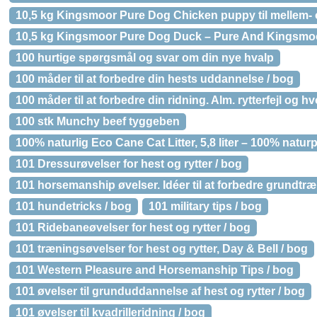
10,5 kg Kingsmoor Pure Dog Chicken puppy til mellem
10,5 kg Kingsmoor Pure Dog Duck – Pure And Kingsmoor
100 hurtige spørgsmål og svar om din nye hvalp
100 måder til at forbedre din hests uddannelse / bog
100 måder til at forbedre din ridning. Alm. rytterfejl og
100 stk Munchy beef tyggeben
100% naturlig Eco Cane Cat Litter, 5,8 liter – 100% natur
101 Dressurøvelser for hest og rytter / bog
101 horsemanship øvelser. Idéer til at forbedre grundtræ
101 hundetricks / bog
101 military tips / bog
101 Ridebaneøvelser for hest og rytter / bog
101 træningsøvelser for hest og rytter, Day & Bell / bog
101 Western Pleasure and Horsemanship Tips / bog
101 øvelser til grunduddannelse af hest og rytter / bog
101 øvelser til kvadrilleridning / bog