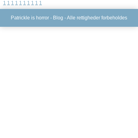
1
1
1
1
1
1
1
1
1
1
Patrickle is horror -
Blog
- Alle rettigheder forbeholdes