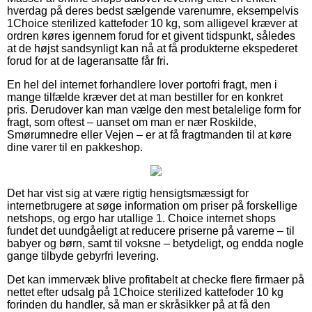
hverdag på deres bedst sælgende varenumre, eksempelvis
1Choice sterilized kattefoder 10 kg, som alligevel kræver at
ordren køres igennem forud for et givent tidspunkt, således
at de højst sandsynligt kan nå at få produkterne ekspederet
forud for at de lageransatte får fri.
En hel del internet forhandlere lover portofri fragt, men i
mange tilfælde kræver det at man bestiller for en konkret
pris. Derudover kan man vælge den mest betalelige form for
fragt, som oftest – uanset om man er nær Roskilde,
Smørumnedre eller Vejen – er at få fragtmanden til at køre
dine varer til en pakkeshop.
Det har vist sig at være rigtig hensigtsmæssigt for
internetbrugere at søge information om priser på forskellige
netshops, og ergo har utallige 1. Choice internet shops
fundet det uundgåeligt at reducere priserne på varerne – til
babyer og børn, samt til voksne – betydeligt, og endda nogle
gange tilbyde gebyrfri levering.
Det kan immervæk blive profitabelt at checke flere firmaer på
nettet efter udsalg på 1Choice sterilized kattefoder 10 kg
forinden du handler, så man er skråsikker på at få den