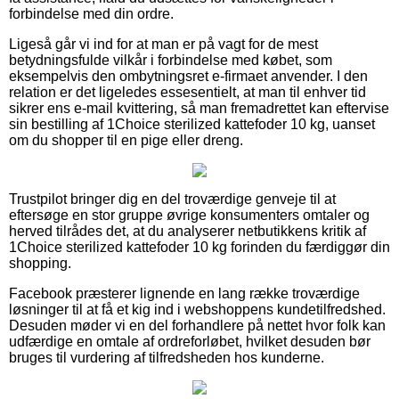
forbindelse med din ordre.
Ligeså går vi ind for at man er på vagt for de mest
betydningsfulde vilkår i forbindelse med købet, som
eksempelvis den ombytningsret e-firmaet anvender. I den
relation er det ligeledes essesentielt, at man til enhver tid
sikrer ens e-mail kvittering, så man fremadrettet kan eftervise
sin bestilling af 1Choice sterilized kattefoder 10 kg, uanset
om du shopper til en pige eller dreng.
Trustpilot bringer dig en del troværdige genveje til at
eftersøge en stor gruppe øvrige konsumenters omtaler og
herved tilrådes det, at du analyserer netbutikkens kritik af
1Choice sterilized kattefoder 10 kg forinden du færdiggør din
shopping.
Facebook præsterer lignende en lang række troværdige
løsninger til at få et kig ind i webshoppens kundetilfredshed.
Desuden møder vi en del forhandlere på nettet hvor folk kan
udfærdige en omtale af ordreforløbet, hvilket desuden bør
bruges til vurdering af tilfredsheden hos kunderne.