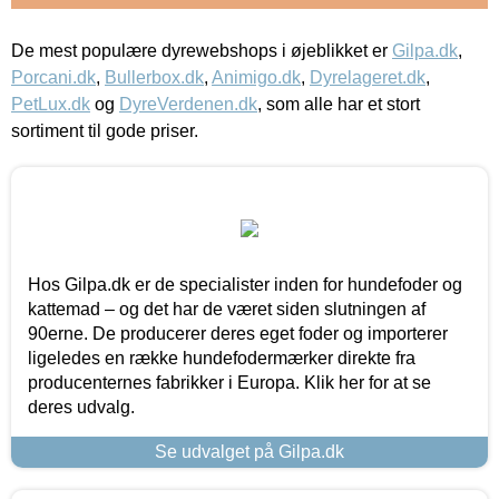
De mest populære dyrewebshops i øjeblikket er
Gilpa.dk
,
Porcani.dk
,
Bullerbox.dk
,
Animigo.dk
,
Dyrelageret.dk
,
PetLux.dk
og
DyreVerdenen.dk
, som alle har et stort
sortiment til gode priser.
Hos Gilpa.dk er de specialister inden for hundefoder og
kattemad – og det har de været siden slutningen af
90erne. De producerer deres eget foder og importerer
ligeledes en række hundefodermærker direkte fra
producenternes fabrikker i Europa. Klik her for at se
deres udvalg.
Se udvalget på Gilpa.dk