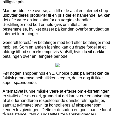
billigste pris.
Man bør blot ikke overse, at i tilfælde af at en internet shop
udbyder deres produkter til en pris der er hamrende lav, kan
det ofte være en indikator for en uægte e-handler.
Bestillinger med kort er heldigvis omfattet af en
bestemmelse, hvilket passer på kunden overfor snydagtige
internet forretninger.
Generelt foreslår vi betalinger med kort eller betalinger med
mobilen. Som en anden løsning kan du drage fordel af et
afdragstilbud som eksempelvis ViaBill, hvis du vil dække
betalingen over en længere periode.
Før nogen shopper hos en 1. Choice butik på nettet kan de
faktisk gennemse netbutikkens regler, det er dog tit ikke
super spændende.
Alternativet kunne måske være at efterse om e-forretningen
er støttet af e-mærket, grundet at det kan være en antydning
af at e-forhandleren respekterer de danske retningslinjer,
samt at e-firmaet jævnligt kontrolleres af eksperter som
kender lovgivningen. Dette er desuden en god chance for at
få assistance, ifald du udsættes for vanskeligheder i