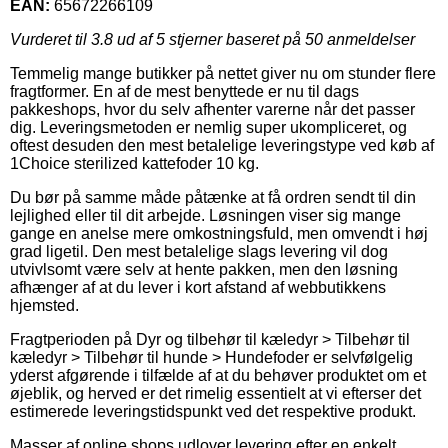
EAN:
65672266109
Vurderet til
3.8
ud af 5 stjerner baseret på
50
anmeldelser
Temmelig mange butikker på nettet giver nu om stunder flere
fragtformer. En af de mest benyttede er nu til dags
pakkeshops, hvor du selv afhenter varerne når det passer
dig. Leveringsmetoden er nemlig super ukompliceret, og
oftest desuden den mest betalelige leveringstype ved køb af
1Choice sterilized kattefoder 10 kg.
Du bør på samme måde påtænke at få ordren sendt til din
lejlighed eller til dit arbejde. Løsningen viser sig mange
gange en anelse mere omkostningsfuld, men omvendt i høj
grad ligetil. Den mest betalelige slags levering vil dog
utvivlsomt være selv at hente pakken, men den løsning
afhænger af at du lever i kort afstand af webbutikkens
hjemsted.
Fragtperioden på Dyr og tilbehør til kæledyr > Tilbehør til
kæledyr > Tilbehør til hunde > Hundefoder er selvfølgelig
yderst afgørende i tilfælde af at du behøver produktet om et
øjeblik, og herved er det rimelig essentielt at vi efterser det
estimerede leveringstidspunkt ved det respektive produkt.
Masser af online shops udlover levering efter en enkelt