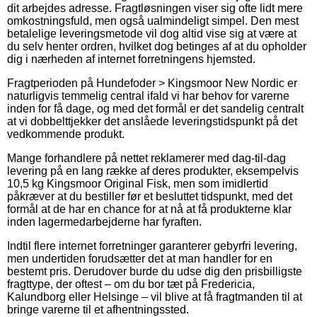
dit arbejdes adresse. Fragtløsningen viser sig ofte lidt mere
omkostningsfuld, men også ualmindeligt simpel. Den mest
betalelige leveringsmetode vil dog altid vise sig at være at
du selv henter ordren, hvilket dog betinges af at du opholder
dig i nærheden af internet forretningens hjemsted.
Fragtperioden på Hundefoder > Kingsmoor New Nordic er
naturligvis temmelig central ifald vi har behov for varerne
inden for få dage, og med det formål er det sandelig centralt
at vi dobbelttjekker det anslåede leveringstidspunkt på det
vedkommende produkt.
Mange forhandlere på nettet reklamerer med dag-til-dag
levering på en lang række af deres produkter, eksempelvis
10,5 kg Kingsmoor Original Fisk, men som imidlertid
påkræver at du bestiller før et besluttet tidspunkt, med det
formål at de har en chance for at nå at få produkterne klar
inden lagermedarbejderne har fyraften.
Indtil flere internet forretninger garanterer gebyrfri levering,
men undertiden forudsætter det at man handler for en
bestemt pris. Derudover burde du udse dig den prisbilligste
fragttype, der oftest – om du bor tæt på Fredericia,
Kalundborg eller Helsinge – vil blive at få fragtmanden til at
bringe varerne til et afhentningssted.