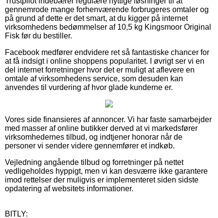
Trustpilot indebærer regulære nyttige løsninger til at
gennemrode mange forhenværende forbrugeres omtaler og
på grund af dette er det smart, at du kigger på internet
virksomhedens bedømmelser af 10,5 kg Kingsmoor Original
Fisk før du bestiller.
Facebook medfører endvidere ret så fantastiske chancer for
at få indsigt i online shoppens popularitet. I øvrigt ser vi en
del internet forretninger hvor det er muligt at aflevere en
omtale af virksomhedens service, som desuden kan
anvendes til vurdering af hvor glade kunderne er.
Vores side finansieres af annoncer. Vi har faste samarbejder
med masser af online butikker derved at vi markedsfører
virksomhedernes tilbud, og indtjener honorar når de
personer vi sender videre gennemfører et indkøb.
Vejledning angående tilbud og forretninger på nettet
vedligeholdes hyppigt, men vi kan desværre ikke garantere
imod rettelser der muligvis er implementeret siden sidste
opdatering af websitets informationer.
BITLY: