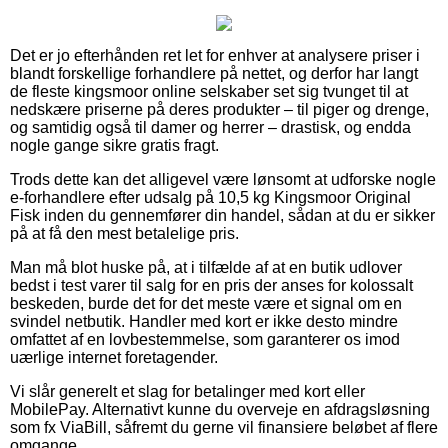
Det er jo efterhånden ret let for enhver at analysere priser i
blandt forskellige forhandlere på nettet, og derfor har langt
de fleste kingsmoor online selskaber set sig tvunget til at
nedskære priserne på deres produkter – til piger og drenge,
og samtidig også til damer og herrer – drastisk, og endda
nogle gange sikre gratis fragt.
Trods dette kan det alligevel være lønsomt at udforske nogle
e-forhandlere efter udsalg på 10,5 kg Kingsmoor Original
Fisk inden du gennemfører din handel, sådan at du er sikker
på at få den mest betalelige pris.
Man må blot huske på, at i tilfælde af at en butik udlover
bedst i test varer til salg for en pris der anses for kolossalt
beskeden, burde det for det meste være et signal om en
svindel netbutik. Handler med kort er ikke desto mindre
omfattet af en lovbestemmelse, som garanterer os imod
uærlige internet foretagender.
Vi slår generelt et slag for betalinger med kort eller
MobilePay. Alternativt kunne du overveje en afdragsløsning
som fx ViaBill, såfremt du gerne vil finansiere beløbet af flere
omgange.