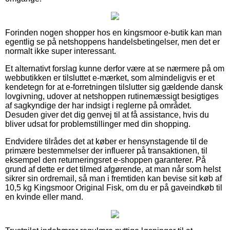
Forinden nogen shopper hos en kingsmoor e-butik kan man
egentlig se på netshoppens handelsbetingelser, men det er
normalt ikke super interessant.
Et alternativt forslag kunne derfor være at se nærmere på om
webbutikken er tilsluttet e-mærket, som almindeligvis er et
kendetegn for at e-forretningen tilslutter sig gældende dansk
lovgivning, udover at netshoppen rutinemæssigt besigtiges
af sagkyndige der har indsigt i reglerne på området.
Desuden giver det dig genvej til at få assistance, hvis du
bliver udsat for problemstillinger med din shopping.
Endvidere tilrådes det at køber er hensynstagende til de
primære bestemmelser der influerer på transaktionen, til
eksempel den returneringsret e-shoppen garanterer. På
grund af dette er det tilmed afgørende, at man når som helst
sikrer sin ordremail, så man i fremtiden kan bevise sit køb af
10,5 kg Kingsmoor Original Fisk, om du er på gaveindkøb til
en kvinde eller mand.