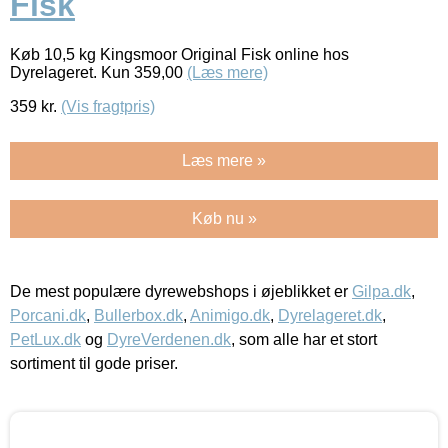
Fisk
Køb 10,5 kg Kingsmoor Original Fisk online hos
Dyrelageret. Kun 359,00
(Læs mere)
359
kr.
(Vis fragtpris)
Læs mere »
Køb nu »
De mest populære dyrewebshops i øjeblikket er
Gilpa.dk
,
Porcani.dk
,
Bullerbox.dk
,
Animigo.dk
,
Dyrelageret.dk
,
PetLux.dk
og
DyreVerdenen.dk
, som alle har et stort
sortiment til gode priser.