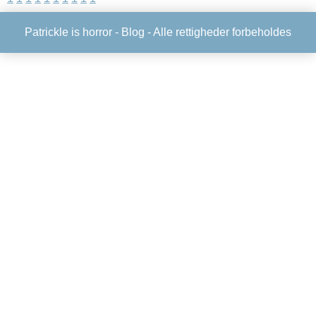
Patrickle is horror -
Blog
- Alle rettigheder forbeholdes