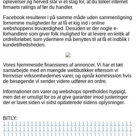
oplevelser og herved slår vi et slag for, at du tolker internet
firmaets ratings af før du handler.
Facebook resulterer i på samme måde uden sammenligning
fornemme muligheder for at få et kig ind i online
webshoppens troværdighed. Desuden er der nogle e-
forhandlere som giver folk mulighed for at levere en kritik af
ordreforløbet, som ydermere må benyttes til at få et indblik i
kundetilfredsheden.
Vores hjemmeside finansieres af annoncer. Vi har et tæt
samarbejde med en mængde webbutikker eftersom vi
fremviser virksomhedernes varer, og opnår kommission hvis
de besøgende vi sender videre udfører en ordre.
Informationer om varer og webshops opretholdes hyppigt,
men det er umuligt for os at give garantier imod justeringer
der er lavet siden vi sidst opdaterede sidens oplysninger.
BITLY:
1
1
1
1
1
1
1
1
1
1
1
1
1
1
1
1
1
1
1
1
1
1
1
1
1
1
1
1
1
1
1
1
1
1
1
1
1
1
1
1
1
1
1
1
1
1
1
1
1
1
1
1
1
1
1
1
1
1
1
1
1
1
1
1
1
1
1
1
1
1
1
1
1
1
1
1
1
1
1
1
1
1
1
1
1
1
1
1
1
1
1
1
1
1
1
1
1
1
1