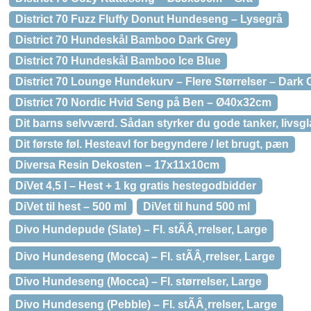
District 70 Fuzz Fluffy Donut Hundeseng – Lysegrå
District 70 Hundeskål Bamboo Dark Grey
District 70 Hundeskål Bamboo Ice Blue
District 70 Lounge Hundekurv – Flere Størrelser – Dark 
District 70 Nordic Hvid Seng på Ben – Ø40x32cm
Dit barns selvværd. Sådan styrker du gode tanker, livsglæ
Dit første føl. Hesteavl for begyndere / let brugt, pæn
Diversa Resin Dekosten – 17x11x10cm
DiVet 4,5 l – Hest + 1 kg gratis hestegodbidder
DiVet til hest – 500 ml
DiVet til hund 500 ml
Divo Hundepude (Slate) – Fl. stÃÂ¸rrelser, Large
Divo Hundeseng (Mocca) – Fl. stÃÂ¸rrelser, Large
Divo Hundeseng (Mocca) – Fl. størrelser, Large
Divo Hundeseng (Pebble) – Fl. stÃÂ¸rrelser, Large