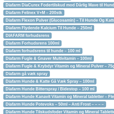
Diafarm DiaCurex Fodertilskud mod Dårlig Mave til Hund
Diafarm Felinex V+M – 200stk
Diafarm Flexon Pulver (Glucosamin) – Til Hunde Og Katt
Diafarm Flydende Kalcium Til Hunde – 250ml
DIAFARM forhudsrens
Diafarm Forhudsrens 100ml
Diafarm forhudsrens til hunde – 100 ml
Diafarm Fugle & Gnaver Multivitamin – 100ml
Diafarm Fugle & Krybdyr Vitamin og Mineral Pulver – 75
Diafarm gå væk spray
Diafarm Hunde & Katte Gå Væk Spray – 100ml
Diafarm Hunde Bitterspray / Bidestop – 100 ml
Diafarm Hunde Kanavit Vitamin og Mineral tabletter – Fle
Diafarm Hunde Potevoks – 50ml – Anti Frost – – – –
Diafarm Hunde Tilskudsfoder Vitamin og Mineral Tablett