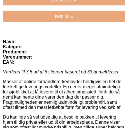
Køb nu »
Navn:
Kategori:
Producent:
Varenummer:
EAN:
Vurderet til
3.5
ud af 5 stjerner baseret på
33
anmeldelser
Masser af online forhandlere frembyder heldigvis en hel del
forskellige leveringsmodeller. En der er meget almindelig er
for øjeblikket at få leveret til et afhentningssted, fordi du så
nemt kan hente dine varer den dag der passer dig.
Fragtmuligheden er nemlig ualmindeligt problemfri, samt
oftest tilmed den mest letkøbte form for levering ved køb af .
Du kan lige så vel udse dig at bestille pakken til levering
hjem til dig privat eller ud til din arbejdsplads. Denne viser
sig som oftest lidt mindre prisbillig, men tillige super bekvem.