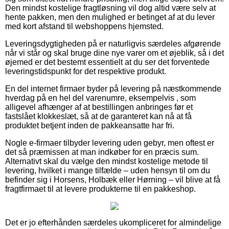
Den mindst kostelige fragtløsning vil dog altid være selv at
hente pakken, men den mulighed er betinget af at du lever
med kort afstand til webshoppens hjemsted.
Leveringsdygtigheden på er naturligvis særdeles afgørende
når vi står og skal bruge dine nye varer om et øjeblik, så i det
øjemed er det bestemt essentielt at du ser det forventede
leveringstidspunkt for det respektive produkt.
En del internet firmaer byder på levering på næstkommende
hverdag på en hel del varenumre, eksempelvis , som
alligevel afhænger af at bestillingen anbringes før et
fastslået klokkeslæt, så at de garanteret kan nå at få
produktet betjent inden de pakkeansatte har fri.
Nogle e-firmaer tilbyder levering uden gebyr, men oftest er
det så præmissen at man indkøber for en præcis sum.
Alternativt skal du vælge den mindst kostelige metode til
levering, hvilket i mange tilfælde – uden hensyn til om du
befinder sig i Horsens, Holbæk eller Hørning – vil blive at få
fragtfirmaet til at levere produkterne til en pakkeshop.
Det er jo efterhånden særdeles ukompliceret for almindelige