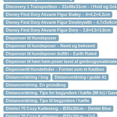
Discovery 1 Transportbox – 33x48x31cm – i Hvid og Grå
Disney Find Dory Akvarie Figur Bailey – 4×4,2×4,3cm
Disney Find Dory Akvarie Figur Destinywith – 4,7x5x6c
Disney Find Dory Akvarie Figur Dory – 3,8×4,5×3,8cm
Dispenser til Hundeposer
Dispenser til hundeposer – Nemt og bekvemt
Dispenser til hundeposer duftfri – Earth Rated
Dispenser til høm høm poser lavet af genbrugsmateriale
Dispensertil Hundefoder – Formet som et Kødben
Distanceridning / bog
Distanceridning / guide 41
Distanceridning. En grundbog
Distanceridning. Tips for begyndere / hæfte (98 kr) / Gav
Distanceridning. Tips til begyndere / hæfte
District 70 Cozy Katteseng – Ø35x30cm – Denim Blue
District 70 Cozy Katteseng – Ø35x30cm – Grå