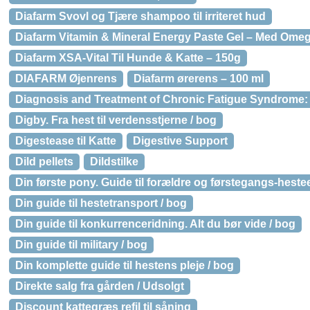
Diafarm Svovl og Tjære shampoo til irriteret hud
Diafarm Vitamin & Mineral Energy Paste Gel – Med Omeg
Diafarm XSA-Vital Til Hunde & Katte – 150g
DIAFARM Øjenrens
Diafarm ørerens – 100 ml
Diagnosis and Treatment of Chronic Fatigue Syndrome:
Digby. Fra hest til verdensstjerne / bog
Digestease til Katte
Digestive Support
Dild pellets
Dildstilke
Din første pony. Guide til forældre og førstegangs-hestee
Din guide til hestetransport / bog
Din guide til konkurrenceridning. Alt du bør vide / bog
Din guide til military / bog
Din komplette guide til hestens pleje / bog
Direkte salg fra gården / Udsolgt
Discount kattegræs refil til såning