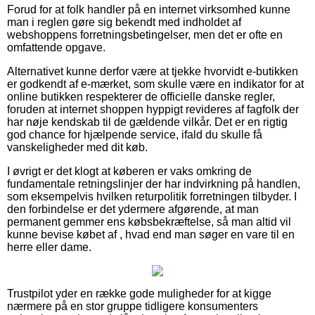
Forud for at folk handler på en internet virksomhed kunne
man i reglen gøre sig bekendt med indholdet af
webshoppens forretningsbetingelser, men det er ofte en
omfattende opgave.
Alternativet kunne derfor være at tjekke hvorvidt e-butikken
er godkendt af e-mærket, som skulle være en indikator for at
online butikken respekterer de officielle danske regler,
foruden at internet shoppen hyppigt revideres af fagfolk der
har nøje kendskab til de gældende vilkår. Det er en rigtig
god chance for hjælpende service, ifald du skulle få
vanskeligheder med dit køb.
I øvrigt er det klogt at køberen er vaks omkring de
fundamentale retningslinjer der har indvirkning på handlen,
som eksempelvis hvilken returpolitik forretningen tilbyder. I
den forbindelse er det ydermere afgørende, at man
permanent gemmer ens købsbekræftelse, så man altid vil
kunne bevise købet af , hvad end man søger en vare til en
herre eller dame.
Trustpilot yder en række gode muligheder for at kigge
nærmere på en stor gruppe tidligere konsumenters