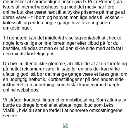
mennesker at sammenligne priser (via fx PriceRunner) på
tværs af internet webshops, og med det motiv har flere
online butikker været nødt til at trykke priserne på mange af
deres varer – til børn og babyer, men ligeledes til voksne –
kolossalt, og endda nogle gange love levering uden
omkostninger.
Til gengæld kan det imidlertid vise sig rentabelt at checke
nogle forskellige online forretninger efter tilbud på før du
bestiller, således at man er på den sikre side med at få fat i
den mindst kostelige pris.
Du bør imidlertid ikke glemme, at i tilfælde af at en forretning
på nettet reklamerer varer til salg for en pris der kan virke
ufattelig god, så bør det mange gange være et faresignal om
en uoprigtig netbutik. Kortbestillinger er på den anden side
inkluderet i en anordning, som bistår kunden imod uægte
online webshops.
Vi tilråder kortbestillinger eller mobilbetaling. Som alternativ
burde du drage fordel af et afbetalingstilbud som f.eks.
ViaBill, hvis du ser en fordel i at honorere omkostningerne
senere.