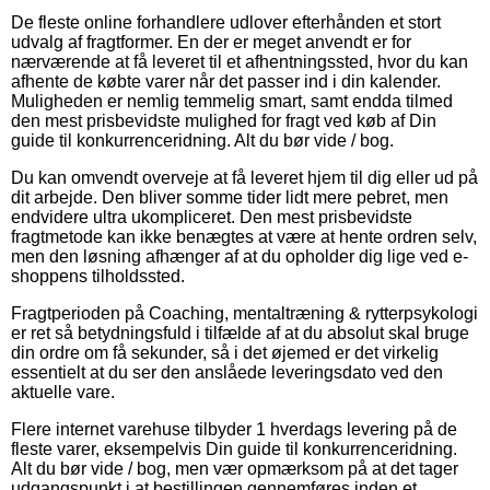
De fleste online forhandlere udlover efterhånden et stort
udvalg af fragtformer. En der er meget anvendt er for
nærværende at få leveret til et afhentningssted, hvor du kan
afhente de købte varer når det passer ind i din kalender.
Muligheden er nemlig temmelig smart, samt endda tilmed
den mest prisbevidste mulighed for fragt ved køb af Din
guide til konkurrenceridning. Alt du bør vide / bog.
Du kan omvendt overveje at få leveret hjem til dig eller ud på
dit arbejde. Den bliver somme tider lidt mere pebret, men
endvidere ultra ukompliceret. Den mest prisbevidste
fragtmetode kan ikke benægtes at være at hente ordren selv,
men den løsning afhænger af at du opholder dig lige ved e-
shoppens tilholdssted.
Fragtperioden på Coaching, mentaltræning & rytterpsykologi
er ret så betydningsfuld i tilfælde af at du absolut skal bruge
din ordre om få sekunder, så i det øjemed er det virkelig
essentielt at du ser den anslåede leveringsdato ved den
aktuelle vare.
Flere internet varehuse tilbyder 1 hverdags levering på de
fleste varer, eksempelvis Din guide til konkurrenceridning.
Alt du bør vide / bog, men vær opmærksom på at det tager
udgangspunkt i at bestillingen gennemføres inden et