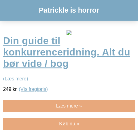
Patrickle is horror
Din guide til
konkurrenceridning. Alt du
bør vide / bog
(Læs mere)
249
kr.
(Vis fragtpris)
Læs mere »
Køb nu »