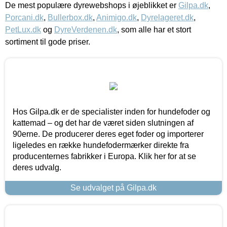
De mest populære dyrewebshops i øjeblikket er
Gilpa.dk
,
Porcani.dk
,
Bullerbox.dk
,
Animigo.dk
,
Dyrelageret.dk
,
PetLux.dk
og
DyreVerdenen.dk
, som alle har et stort
sortiment til gode priser.
Hos Gilpa.dk er de specialister inden for hundefoder og
kattemad – og det har de været siden slutningen af
90erne. De producerer deres eget foder og importerer
ligeledes en række hundefodermærker direkte fra
producenternes fabrikker i Europa. Klik her for at se
deres udvalg.
Se udvalget på Gilpa.dk