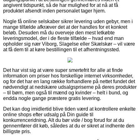
angivent tidspunkt, så de har mulighed for at nå at få
produktet afsendt inden personalet tager hjem.
Nogle få online selskaber sikrer levering uden gebyr, men i
mange tilfælde afkræver det at der handles for et konkret
beløb. Desuden må du overveje den mest letkøbte
leveringsmodel, der i de fleste tilfælde – hvad end man
opholder sig nær Viborg, Slagelse eller Skælskør – vil være
at få dem til at køre bestillingen til et afhentningssted.
Det har vist sig at være super smertefrit for alle at finde
information om priser hos forskellige internet virksomheder,
og for det har en lang række forhandlere på nettet fundet det
nødvendigt at nedskære udsalgspriserne på deres produkter
– til børn, men også til mænd og kvinder – helt i bund, og
endda nogle gange præstere gratis levering.
Det kan dog imidlertid blive tiden værd at kontrollere enkelte
online shops efter udsalg på Din guide til
konkurrenceridning. Alt du bør vide / bog forud for at du
gennemfører dit køb, således at du er sikret at indhente den
billigste pris.