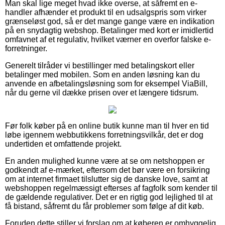
Man skal lige meget hvad ikke overse, at såfremt en e-
handler afhænder et produkt til en udsalgspris som virker
grænseløst god, så er det mange gange være en indikation
på en snydagtig webshop. Betalinger med kort er imidlertid
omfavnet af et regulativ, hvilket værner en overfor falske e-
forretninger.
Generelt tilråder vi bestillinger med betalingskort eller
betalinger med mobilen. Som en anden løsning kan du
anvende en afbetalingsløsning som for eksempel ViaBill,
når du gerne vil dække prisen over et længere tidsrum.
Før folk køber på en online butik kunne man til hver en tid
løbe igennem webbutikkens forretningsvilkår, det er dog
undertiden et omfattende projekt.
En anden mulighed kunne være at se om netshoppen er
godkendt af e-mærket, eftersom det bør være en forsikring
om at internet firmaet tilslutter sig de danske love, samt at
webshoppen regelmæssigt efterses af fagfolk som kender til
de gældende regulativer. Det er en rigtig god lejlighed til at
få bistand, såfremt du får problemer som følge af dit køb.
Foruden dette stiller vi forslag om at køberen er omhyggelig