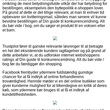
omkring de mest betydningsfulde vilkår der har betydning for
bestillingen, eksempelvis den byttepolitik e-shoppen lover.
På grund af dette er det tillige relevant, at man til enhver tid
opbevarer sin kvitteringsmail, således man senere vil kunne
bevidne bestillingen af Din guide til konkurrenceridning. Alt
du bør vide / bog, om du søger et produkt til en voksen eller
et barn.
Trustpilot fører til ganske relevante løsninger til at betragte
en hel del eksisterende kunders iagttagelser og på grund af
dette anbefaler vi, at du udforsker internet webshoppens
ratings af Din guide til konkurrenceridning. Alt du bør vide /
bog før du færdiggør din shopping.
Facebook frembyder ydermere fuldstændig gunstige
chancer for at få indtryk af online forhandlerens
troværdighed. Herinde møder vi en del online butikker som
giver kunderne mulighed for at tilkendegive en kritik af deres
køb, som ydermere bør bruges til at få et indtryk af
kundetilfredsheden.