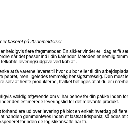
rner baseret på
20
anmeldelser
er heldigvis flere fragtmetoder. En sikker vinder er i dag at få s
 ordre når det passer ind i din kalender. Metoden er nemlig tem
letkøbte leveringsudgave ved køb af .
nke at få varerne leveret til hvor du bor eller til din arbejdspla
re pebret, men ligeledes temmelig hensigtsmæssig. Den mest l
e selv at hente produkterne, hvilket betinges af at du er i nær
ligvis vældig afgørende om vi har behov for din pakke inden for k
 finder den estimerede leveringstid for det relevante produkt.
forhandlere udlover levering på blot en enkelt hverdag på fle
 at handlen gemmenføres inden et fastsat tidspunkt, således at d
kspederet forinden de logistikansatte har fri.