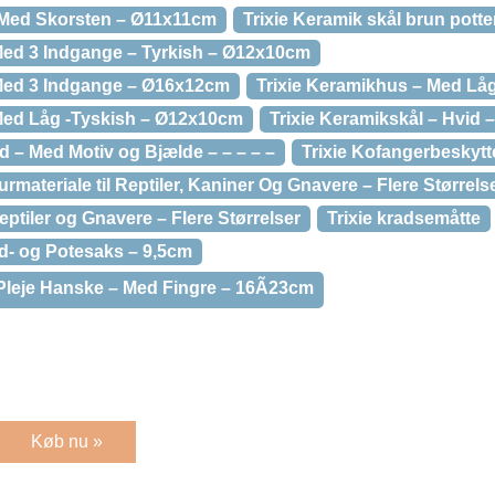
 Med Skorsten – Ø11x11cm
Trixie Keramik skål brun potte
Med 3 Indgange – Tyrkish – Ø12x10cm
 Med 3 Indgange – Ø16x12cm
Trixie Keramikhus – Med L
Med Låg -Tyskish – Ø12x10cm
Trixie Keramikskål – Hvid
nd – Med Motiv og Bjælde – – – – –
Trixie Kofangerbeskytt
urmateriale til Reptiler, Kaniner Og Gnavere – Flere Størrels
Reptiler og Gnavere – Flere Størrelser
Trixie kradsemåtte
d- og Potesaks – 9,5cm
 Pleje Hanske – Med Fingre – 16Ã23cm
Køb nu »