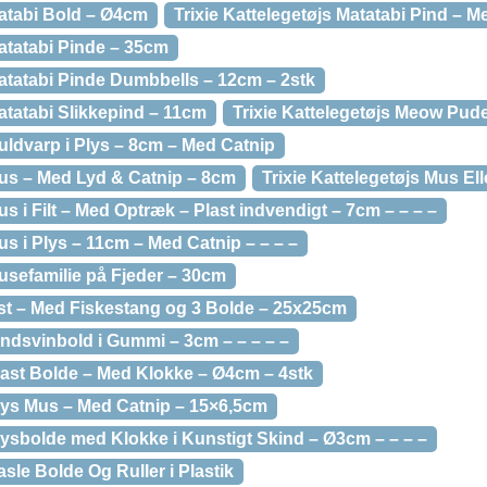
Matabi Bold – Ø4cm
Trixie Kattelegetøjs Matatabi Pind – M
Matatabi Pinde – 35cm
Matatabi Pinde Dumbbells – 12cm – 2stk
Matatabi Slikkepind – 11cm
Trixie Kattelegetøjs Meow Pud
Muldvarp i Plys – 8cm – Med Catnip
Mus – Med Lyd & Catnip – 8cm
Trixie Kattelegetøjs Mus Elle
us i Filt – Med Optræk – Plast indvendigt – 7cm – – – –
us i Plys – 11cm – Med Catnip – – – –
Musefamilie på Fjeder – 30cm
Ost – Med Fiskestang og 3 Bolde – 25x25cm
Pindsvinbold i Gummi – 3cm – – – – –
Plast Bolde – Med Klokke – Ø4cm – 4stk
Plys Mus – Med Catnip – 15×6,5cm
Plysbolde med Klokke i Kunstigt Skind – Ø3cm – – – –
asle Bolde Og Ruller i Plastik