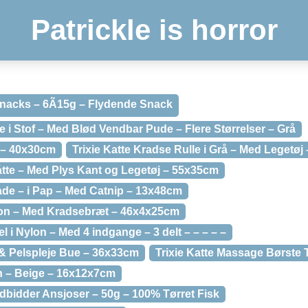
Patrickle is horror
Snacks – 6Ã15g – Flydende Snack
e i Stof – Med Blød Vendbar Pude – Flere Størrelser – Grå
e – 40x30cm
Trixie Katte Kradse Rulle i Grå – Med Legetøj
åtte – Med Plys Kant og Legetøj – 55x35cm
ade – i Pap – Med Catnip – 13x48cm
tion – Med Kradsebræt – 46x4x25cm
l i Nylon – Med 4 indgange – 3 delt – – – – –
 & Pelspleje Bue – 36x33cm
Trixie Katte Massage Børste T
en – Beige – 16x12x7cm
dbidder Ansjoser – 50g – 100% Tørret Fisk