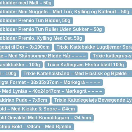
odbidder med Malt – 50g
dbidder Mini Nuggets – Med Tun, Kylling og Katteurt – 50g –
odbidder Premio Tun Bidder, 50g
odbidder Premio Tun Ruller Uden Sukker – 50g
dbidder Premio, Kylling Med Ost, 50g
getøj til Dør – 9x190cm
Trixie Kattebakke Lugtfjerner Spr
 Træ – Med Skånsomme Bløde Hår – – – –
Trixie kattegrus-
Plastikbakke – 100g
Trixie Kattegræs Ekstra blødt 100g
l – 100g
Trixie Kattehalsbånd – Med Elastisk og Bjælde – 
sigts Formet – 38x35x37cm – Mørkegrå – – – –
 – Med Lynlås – 40x24x47cm – Mørkegrå – – – –
Baldrian Pude – 7x9cm
Trixie Kattelegetøjs Bevægende Ly
 Bold – Med Klokke & Snore – Ø4cm
 Bold Omviklet Med Bomuldsgarn – Ø4,5cm
Catnip Bold – Ø4cm – Med Bjælde