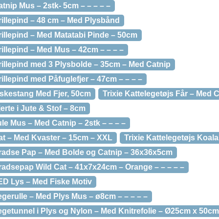
atnip Mus – 2stk- 5cm – – – – –
Drillepind – 48 cm – Med Plysbånd
Drillepind – Med Matatabi Pinde – 50cm
rillepind – Med Mus – 42cm – – – –
Drillepind med 3 Plysbolde – 35cm – Med Catnip
rillepind med Påfuglefjer – 47cm – – – –
Fiskestang Med Fjer, 50cm
Trixie Kattelegetøjs Får – Med C
jerte i Jute & Stof – 8cm
ule Mus – Med Catnip – 2stk – – – –
Kat – Med Kvaster – 15cm – XXL
Trixie Kattelegetøjs Koal
 Kradse Pap – Med Bolde og Catnip – 36x36x5cm
Kradsepap Wild Cat – 41x7x24cm – Orange – – – – –
LED Lys – Med Fiske Motiv
Legerulle – Med Plys Mus – ø8cm – – – – –
egetunnel i Plys og Nylon – Med Knitrefolie – Ø25cm x 50cm –