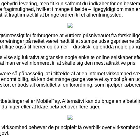
 gebyrfri levering, men tit kun såfremt du indkøber for en bestem
 fragtmulighed, hvilket i mange tilfælde – ligegyldigt om man e
 få fragtfirmaet til at bringe ordren til et afhentningssted.
tsmæssigt for forbrugerne at vurdere prisniveauet fra forskellig
forretninger på nettet været nødt til at stampe udsalgspriserne 
og tillige også til herrer og damer – drastisk, og endda nogle gang
 vise sig lukrativt at granske nogle enkelte online selskaber eft
t man er velinformeret til at skaffe sig den mest attraktive pris.
ære så påpasselig, at i tilfælde af at en internet virksomhed sælg
enormt billig, så kan det mange gange være et symbol på en uo
skort er trods alt omsluttet af en forordning, som hjælper køber
ortbetalinger eller MobilePay. Alternativt kan du bruge en afbetal
du higer efter at klare beløbet over flere uger.
e virksomhed behøver de principielt få overblik over virksomhede
jovt.