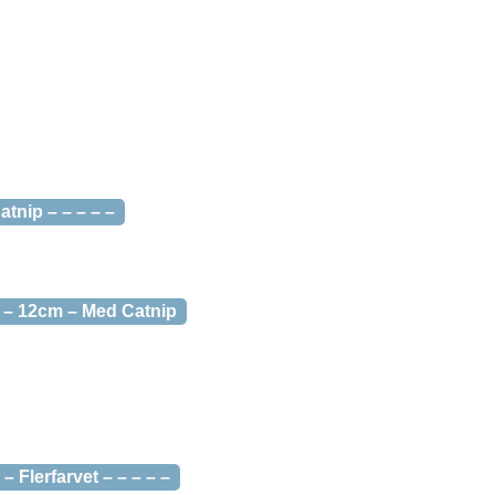
atnip – – – – –
a – 12cm – Med Catnip
 Flerfarvet – – – – –