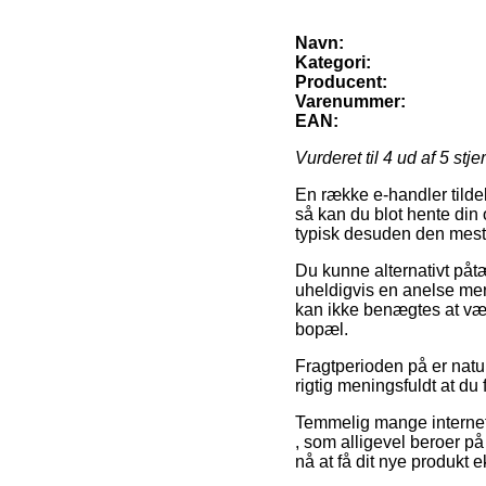
Navn:
Kategori:
Producent:
Varenummer:
EAN:
Vurderet til
4
ud af 5 stje
En række e-handler tildel
så kan du blot hente din
typisk desuden den mest 
Du kunne alternativt påtæ
uheldigvis en anelse me
kan ikke benægtes at vær
bopæl.
Fragtperioden på er natur
rigtig meningsfuldt at du
Temmelig mange internet 
, som alligevel beroer på
nå at få dit nye produkt e