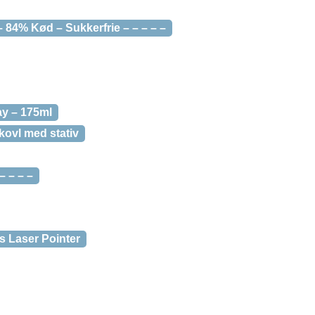
 84% Kød – Sukkerfrie – – – – –
ay – 175ml
skovl med stativ
– – – –
s Laser Pointer