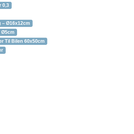
r 0,3
åg – Ø16x12cm
 – Ø5cm
er Til Bilen 60x50cm
er