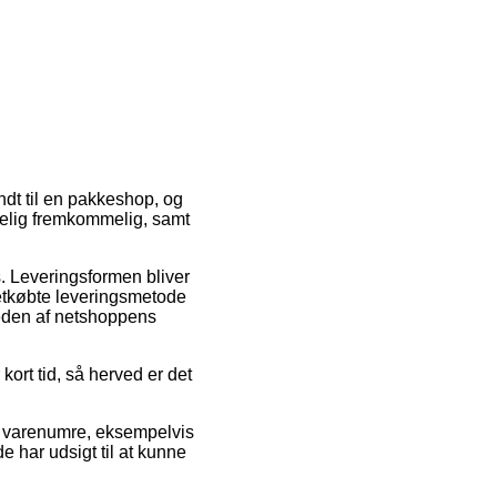
endt til en pakkeshop, og
melig fremkommelig, samt
ds. Leveringsformen bliver
etkøbte leveringsmetode
heden af netshoppens
ort tid, så herved er det
re varenumre, eksempelvis
e har udsigt til at kunne