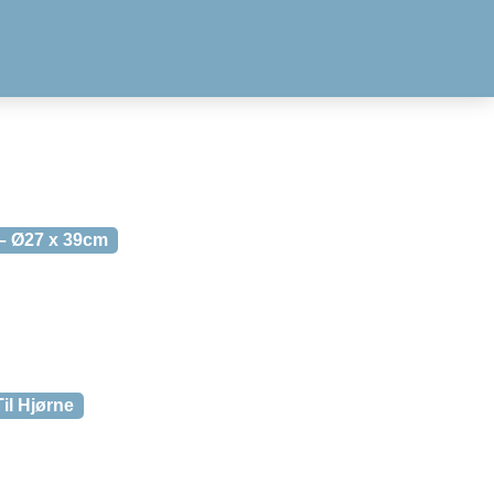
 – Ø27 x 39cm
il Hjørne