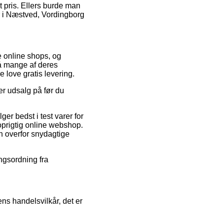
t pris. Ellers burde man
r i Næstved, Vordingborg
e online shops, og
på mange af deres
e love gratis levering.
er udsalg på før du
er bedst i test varer for
prigtig online webshop.
en overfor snydagtige
ingsordning fra
ns handelsvilkår, det er