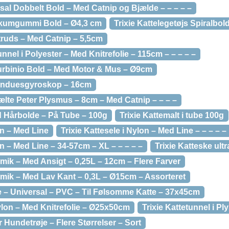
Sisal Dobbelt Bold – Med Catnip og Bjælde – – – – –
 Skumgummi Bold – Ø4,3 cm
Trixie Kattelegetøjs Spiralbol
Struds – Med Catnip – 5,5cm
unnel i Polyester – Med Knitrefolie – 115cm – – – – –
 Turbinio Bold – Med Motor & Mus – Ø9cm
 Vinduesgyroskop – 16cm
Vælte Peter Plysmus – 8cm – Med Catnip – – – –
d Hårbolde – På Tube – 100g
Trixie Kattemalt i tube 100g
on – Med Line
Trixie Kattesele i Nylon – Med Line – – – – –
on – Med Line – 34-57cm – XL – – – – –
Trixie Katteske ultr
ramik – Med Ansigt – 0,25L – 12cm – Flere Farver
ramik – Med Lav Kant – 0,3L – Ø15cm – Assorteret
tte – Universal – PVC – Til Følsomme Katte – 37x45cm
Nylon – Med Knitrefolie – Ø25x50cm
Trixie Kattetunnel i P
r Hundetrøje – Flere Størrelser – Sort