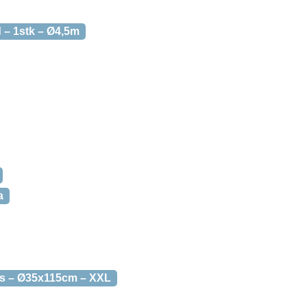
d – 1stk – Ø4,5m
a
lys – Ø35x115cm – XXL