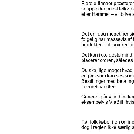
Flere e-firmaer præsterer
snuppe den mest letkøbte
eller Hammel – vil blive at
Det er i dag meget hensig
følgelig har massevis af 
produkter – til juniorer, 
Det kan ikke desto mindre
placerer ordren, således a
Du skal lige meget hvad v
en pris som kan ses som 
Bestillinger med betaling
internet handler.
Generelt går vi ind for k
eksempelvis ViaBill, hvis 
Før folk køber i en onlin
dog i reglen ikke særlig s