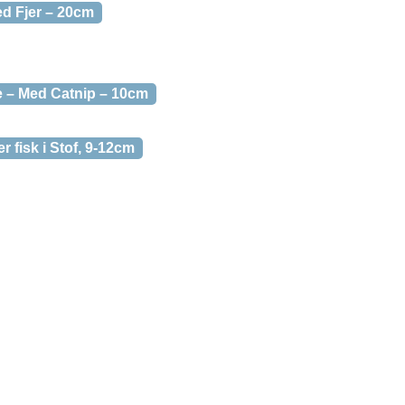
ed Fjer – 20cm
e – Med Catnip – 10cm
r fisk i Stof, 9-12cm