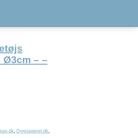
etøjs
– Ø3cm – –
igo.dk
,
Dyrelageret.dk
,