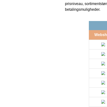
prisniveau, sortimentstø
betalingsmuligheder.
Websh