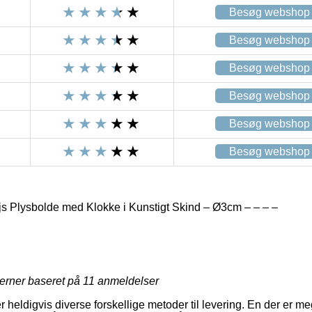
Besøg webshop
Besøg webshop
Besøg webshop
Besøg webshop
Besøg webshop
Besøg webshop
js Plysbolde med Klokke i Kunstigt Skind – Ø3cm – – – –
jerner baseret på
11
anmeldelser
r heldigvis diverse forskellige metoder til levering. En der er m