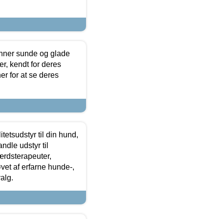
enner sunde og glade
r, kendt for deres
r for at se deres
tetsudstyr til din hund,
ndle udstyr til
ærdsterapeuter,
øvet af erfarne hunde-,
alg.