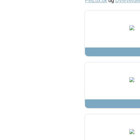
PetLux.dk
og
DyreVerde