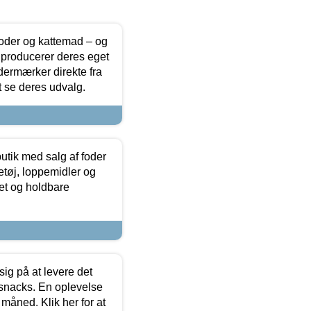
foder og kattemad – og
 producerer deres eget
dermærker direkte fra
t se deres udvalg.
utik med salg af foder
etøj, loppemidler og
tet og holdbare
sig på at levere det
 snacks. En oplevelse
 måned. Klik her for at