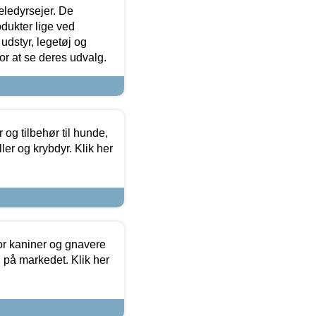
æledyrsejer. De
odukter lige ved
udstyr, legetøj og
 for at se deres udvalg.
og tilbehør til hunde,
ller og krybdyr. Klik her
or kaniner og gnavere
g på markedet. Klik her