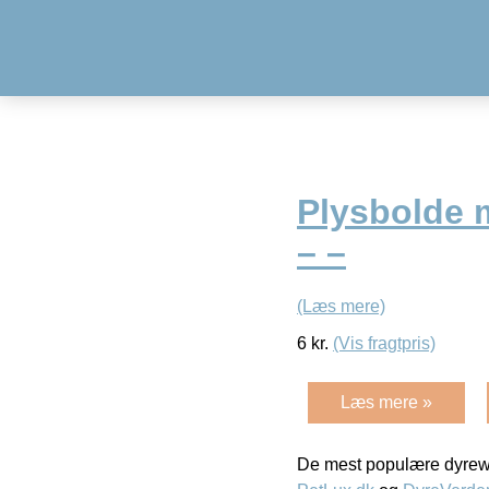
Plysbolde 
– –
(Læs mere)
6
kr.
(Vis fragtpris)
Læs mere »
De mest populære dyrewe