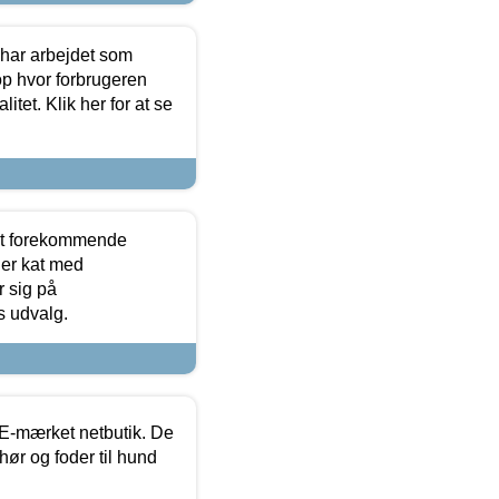
 har arbejdet som
op hvor forbrugeren
itet. Klik her for at se
est forekommende
ler kat med
r sig på
s udvalg.
E-mærket netbutik. De
hør og foder til hund