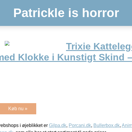
Patrickle is horror
Trixie Katteleg
med Klokke i Kunstigt Skind 
Køb nu »
bshops i øjeblikket er
Gilpa.dk
,
Porcani.dk
,
Bullerbox.dk
,
Anim