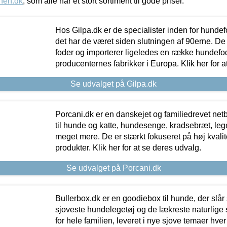
nen.dk
, som alle har et stort sortiment til gode priser.
Hos Gilpa.dk er de specialister inden for hunde
det har de været siden slutningen af 90erne. De
foder og importerer ligeledes en række hundefo
producenternes fabrikker i Europa. Klik her for a
Se udvalget på Gilpa.dk
Porcani.dk er en danskejet og familiedrevet netb
til hunde og katte, hundesenge, kradsebræt, leg
meget mere. De er stærkt fokuseret på høj kvali
produkter. Klik her for at se deres udvalg.
Se udvalget på Porcani.dk
Bullerbox.dk er en goodiebox til hunde, der slår 
sjoveste hundelegetøj og de lækreste naturlige
for hele familien, leveret i nye sjove temaer hver