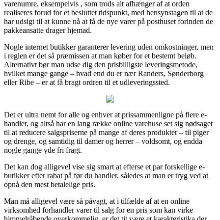
varenumre, eksempelvis , som trods alt afhænger af at orden
realiseres forud for et besluttet tidspunkt, med hensynstagen til at de
har udsigt til at kunne nå at få de nye varer på posthuset forinden de
pakkeansatte drager hjemad.
Nogle internet butikker garanterer levering uden omkostninger, men
i reglen er det så præmissen at man køber for et bestemt beløb.
Alternativt bør man udse dig den prisbilligste leveringsmetode,
hvilket mange gange – hvad end du er nær Randers, Sønderborg
eller Ribe – er at få bragt ordren til et udleveringssted.
Det er ultra nemt for alle og enhver at prissammenligne på flere e-
handler, og altså har en lang række online varehuse set sig nødsaget
til at reducere salgspriserne på mange af deres produkter – til piger
og drenge, og samtidig til damer og herrer – voldsomt, og endda
nogle gange yde fri fragt.
Det kan dog alligevel vise sig smart at efterse et par forskellige e-
butikker efter rabat på før du handler, således at man er tryg ved at
opnå den mest betalelige pris.
Man må alligevel være så påvagt, at i tilfælde af at en online
virksomhed forhandler varer til salg for en pris som kan virke
himmelråbende overkommelig, er det tit være et karakteristika der