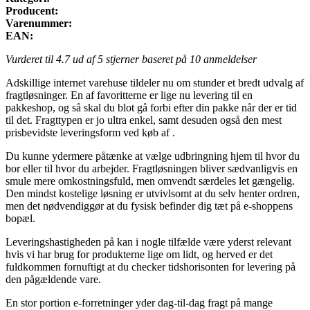
Producent:
Varenummer:
EAN:
Vurderet til
4.7
ud af 5 stjerner baseret på
10
anmeldelser
Adskillige internet varehuse tildeler nu om stunder et bredt udvalg af
fragtløsninger. En af favoritterne er lige nu levering til en
pakkeshop, og så skal du blot gå forbi efter din pakke når der er tid
til det. Fragttypen er jo ultra enkel, samt desuden også den mest
prisbevidste leveringsform ved køb af .
Du kunne ydermere påtænke at vælge udbringning hjem til hvor du
bor eller til hvor du arbejder. Fragtløsningen bliver sædvanligvis en
smule mere omkostningsfuld, men omvendt særdeles let gængelig.
Den mindst kostelige løsning er utvivlsomt at du selv henter ordren,
men det nødvendiggør at du fysisk befinder dig tæt på e-shoppens
bopæl.
Leveringshastigheden på kan i nogle tilfælde være yderst relevant
hvis vi har brug for produkterne lige om lidt, og herved er det
fuldkommen fornuftigt at du checker tidshorisonten for levering på
den pågældende vare.
En stor portion e-forretninger yder dag-til-dag fragt på mange