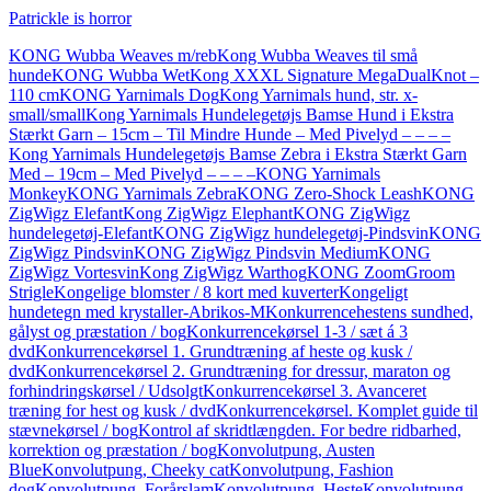
Patrickle is horror
KONG Wubba Weaves m/reb
Kong Wubba Weaves til små
hunde
KONG Wubba Wet
Kong XXXL Signature MegaDualKnot –
110 cm
KONG Yarnimals Dog
Kong Yarnimals hund, str. x-
small/small
Kong Yarnimals Hundelegetøjs Bamse Hund i Ekstra
Stærkt Garn – 15cm – Til Mindre Hunde – Med Pivelyd – – – –
Kong Yarnimals Hundelegetøjs Bamse Zebra i Ekstra Stærkt Garn
Med – 19cm – Med Pivelyd – – – –
KONG Yarnimals
Monkey
KONG Yarnimals Zebra
KONG Zero-Shock Leash
KONG
ZigWigz Elefant
Kong ZigWigz Elephant
KONG ZigWigz
hundelegetøj-Elefant
KONG ZigWigz hundelegetøj-Pindsvin
KONG
ZigWigz Pindsvin
KONG ZigWigz Pindsvin Medium
KONG
ZigWigz Vortesvin
Kong ZigWigz Warthog
KONG ZoomGroom
Strigle
Kongelige blomster / 8 kort med kuverter
Kongeligt
hundetegn med krystaller-Abrikos-M
Konkurrencehestens sundhed,
gålyst og præstation / bog
Konkurrencekørsel 1-3 / sæt á 3
dvd
Konkurrencekørsel 1. Grundtræning af heste og kusk /
dvd
Konkurrencekørsel 2. Grundtræning for dressur, maraton og
forhindringskørsel / Udsolgt
Konkurrencekørsel 3. Avanceret
træning for hest og kusk / dvd
Konkurrencekørsel. Komplet guide til
stævnekørsel / bog
Kontrol af skridtlængden. For bedre ridbarhed,
korrektion og præstation / bog
Konvolutpung, Austen
Blue
Konvolutpung, Cheeky cat
Konvolutpung, Fashion
dog
Konvolutpung, Forårslam
Konvolutpung, Heste
Konvolutpung,