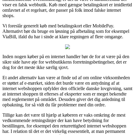
viser en falsk webbutik. Køb med gængse betalingskort er imidlertid
omfavnet af et regelsæt, der passer på folk imod falske internet
shops.
Vi foreslår generelt køb med betalingskort eller MobilePay.
Alternativt bør du bruge en løsning på afbetaling som for eksempel
ViaBill, ifald du har i sinde at klare regningen af flere omgange.
Inden nogen køber på en internet handler bør de for at være på den
sikre side have øje for webbutikkens forretningsbetingelser, det er
dog for det meste ikke særlig sjovt.
Et andet alternativ kan være at finde ud af om online virksomheden
er støttet af e-mærket, siden det burde være en antydning af at
internet webshoppen opfylder den officielle danske lovgivning, samt
at internet shoppen tit efterses af eksperter som er meget bekendte
med reglementet på området. Desuden giver det dig anledning til
opbakning, for så vidt du får problemer med din ordre.
Tillige kan det være til hjælp at køberen er vaks omkring de mest
vedkommende retningslinjer der kan have betydning for
bestillingen, for eksempel den returrettighed internet webshoppen
har. I relation til det er det virkelig essesentielt, at man permanent