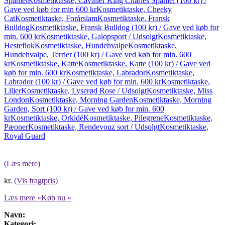
Spaniel
Kosmetiktaske, Cavalier King Charles Spaniel (100 kr) /
Gave ved køb for min 600 kr
Kosmetiktaske, Cheeky
Cat
Kosmetiktaske, Forårslam
Kosmetiktaske, Fransk
Bulldog
Kosmetiktaske, Fransk Bulldog (100 kr) / Gave ved køb for
min. 600 kr
Kosmetiktaske, Galopsport / Udsolgt
Kosmetiktaske,
Hesteflok
Kosmetiktaske, Hundehvalpe
Kosmetiktaske,
Hundehvalpe, Terrier (100 kr) / Gave ved køb for min. 600
kr
Kosmetiktaske, Katte
Kosmetiktaske, Katte (100 kr) / Gave ved
køb for min. 600 kr
Kosmetiktaske, Labrador
Kosmetiktaske,
Labrador (100 kr) / Gave ved køb for min. 600 kr
Kosmetiktaske,
Liljer
Kosmetiktaske, Lyserød Rose / Udsolgt
Kosmetiktaske, Miss
London
Kosmetiktaske, Morning Garden
Kosmetiktaske, Morning
Garden, Sort (100 kr) / Gave ved køb for min. 600
kr
Kosmetiktaske, Orkidé
Kosmetiktaske, Pilegrene
Kosmetiktaske,
Pæoner
Kosmetiktaske, Rendevouz sort / Udsolgt
Kosmetiktaske,
Royal Guard
(Læs mere)
kr.
(Vis fragtpris)
Læs mere »
Køb nu »
Navn:
Kategori: