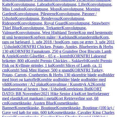
Katte
Konvolutpung, Labrador
Konvolutpung, Liljer
Konvolutpung,
Miss London
Konvolutpung, Mops
Konvolutpung, Morning
Garden
Konvolutpung, Pilegrene
Konvolutpung, Pæoner /
Udsolgt
Konvolutpung, Rendevouz
Konvolutpung,
Ridesport
Konvolutpung, Royal Guard
Konvolutpung, Strawberry
Thief Blue
Konvolutpung, Trekanter
Konvolutpung,
Valmuer
Konvolutpung, West Highland Terrier
Kop med hestemotiv
til små hestepiger
Kopfjern måler | Karlslund
Korianderstilke
Korn,
raps og bælgsæd, 1. udg 2018 / bog
Korn, raps og ærter, 3. udg 2011
/ Udsolgt
KORNFRI Chicken, Potato, Apples, Blueberries & Herbs
130 g
KORNFRI Faunakram, 250 g Grainfree Dog Biscuits Lamb
& Apple
Kornfri Gåsefilet – 65 g – kornfri
KORNFRI Lakseguf
briketter, 800 g
Kornfri Premio Chickies – Sukkerfri
Kornfri Premio
Fisk og Kyllinge strimler, 1 kg
Kornfri Slices of Lamb, ca. 11
cm
Kornfri Små Mini Hapser, 500 g spand
KORNFRI Turkey,
Potato, Carrots, Cranberries & Herbs 130 g
kornfrie bløde godbidder
med hjort og kartoffel
Kornfrie godbidder bløde godbidder med
vildt
Kornsorter / A2 plakat
Kornvalmue / Kunsttryk A2
Korrekt
bandagering af hesten / bog / Udsolgt
Korrektions Bid
KORT
DATO: BB November/2021 Hike Senior 4 kg
Kort lineforlænger
med elastik
Kort mankam i metal
Kort Retrieverline sort, 68
cm
Kosmetiktaske, Austen Blue
Kosmetiktaske,
Bamser
Kosmetiktaske, Boutique
Kosmetiktaske, Boutique (100 kr) /
Gave ved køb for min. 600 kr
Kosmetiktaske, Cavalier King Charles