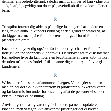
gemmer ens ordrekvittering, således man til enhver tid kan vidne om
sit køb af , ligegyldigt om du er på gaveindkøb til en voksen eller et
barn.
Trustpilot forærer dig aldeles pålidelige løsninger til at studere en
lang række aktuelle kunders kritik og af den grund anbefaler vi, at
du kigger nærmere på e-forhandlerens ratings af forud for at du
placerer din ordre.
Facebook tilbyder dig også de facto hæderlige chancer for at få
indsigt i online shoppens kundefokus. Derudover ses faktisk internet
forhandlere hvor du kan notere en bedømmelse af deres køb, hvilket
desuden må drages fordel af til at danne dig et indtryk af hvor glade
kunderne er.
Websitet er finansieret af annonceindtægter. Vi arbejder sammen
med en hel del e-butikker eftersom vi publicerer butikkernes varer,
og får kommission under forudsætning af at de personer vi sender
videre udfører en bestilling.
Anvisninger omkring varer og forhandlere på nettet opdateres
løbende, men vi tager ikke ansvar for justeringer der er blevet