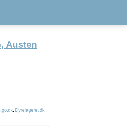
, Austen
igo.dk
,
Dyrelageret.dk
,