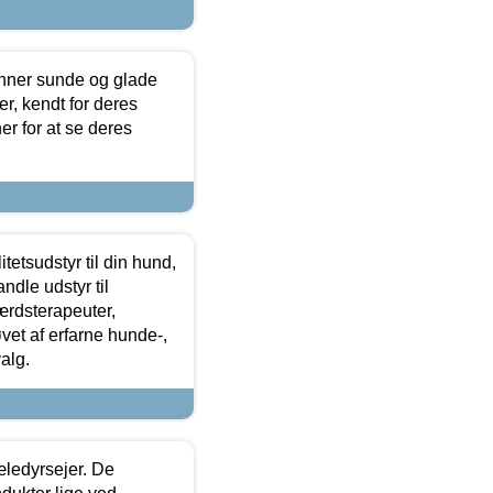
enner sunde og glade
r, kendt for deres
r for at se deres
tetsudstyr til din hund,
ndle udstyr til
ærdsterapeuter,
øvet af erfarne hunde-,
alg.
æledyrsejer. De