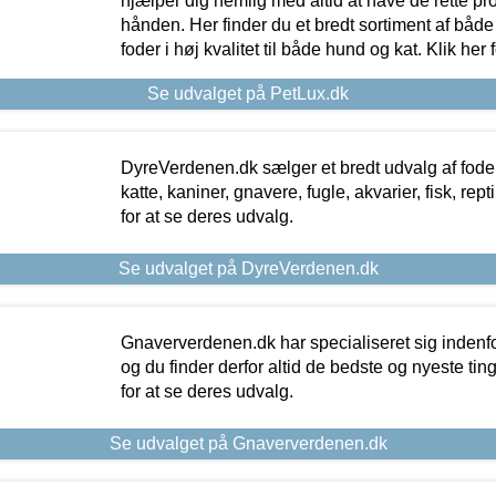
hjælper dig nemlig med altid at have de rette pr
hånden. Her finder du et bredt sortiment af både 
foder i høj kvalitet til både hund og kat. Klik her
Se udvalget på PetLux.dk
DyreVerdenen.dk sælger et bredt udvalg af foder 
katte, kaniner, gnavere, fugle, akvarier, fisk, repti
for at se deres udvalg.
Se udvalget på DyreVerdenen.dk
Gnaververdenen.dk har specialiseret sig indenf
og du finder derfor altid de bedste og nyeste tin
for at se deres udvalg.
Se udvalget på Gnaververdenen.dk