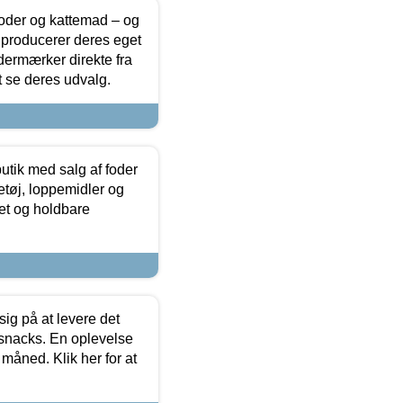
foder og kattemad – og
 producerer deres eget
dermærker direkte fra
t se deres udvalg.
utik med salg af foder
etøj, loppemidler og
tet og holdbare
sig på at levere det
 snacks. En oplevelse
 måned. Klik her for at