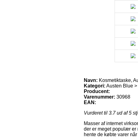
Navn:
Kosmetiktaske, A
Kategori:
Austen Blue >
Producent:
Varenummer:
30968
EAN:
Vurderet til
3.7
ud af 5 st
Masser af internet virks
der er meget populær er n
hente de købte varer når 