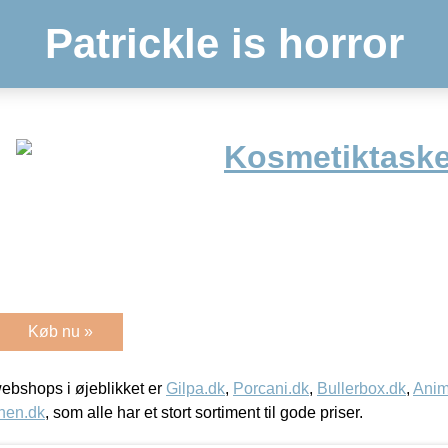
Patrickle is horror
Kosmetiktaske
Køb nu »
bshops i øjeblikket er
Gilpa.dk
,
Porcani.dk
,
Bullerbox.dk
,
Anim
nen.dk
, som alle har et stort sortiment til gode priser.