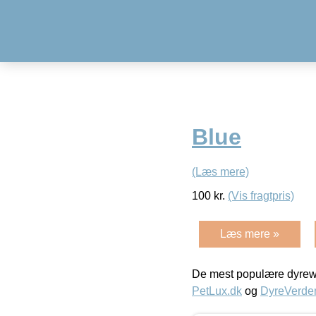
Blue
(Læs mere)
100
kr.
(Vis fragtpris)
Læs mere »
De mest populære dyrewe
PetLux.dk
og
DyreVerde