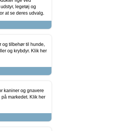
odukter lige ved
udstyr, legetøj og
 for at se deres udvalg.
og tilbehør til hunde,
ller og krybdyr. Klik her
or kaniner og gnavere
g på markedet. Klik her