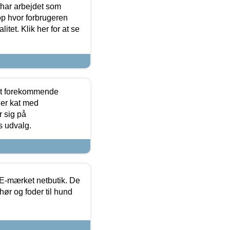
 har arbejdet som
op hvor forbrugeren
itet. Klik her for at se
est forekommende
ler kat med
r sig på
s udvalg.
E-mærket netbutik. De
hør og foder til hund