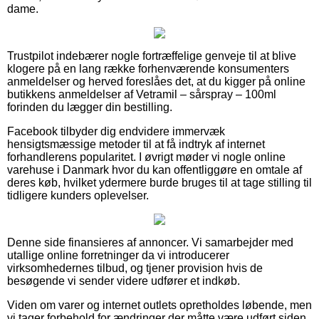
dame.
Trustpilot indebærer nogle fortræffelige genveje til at blive
klogere på en lang række forhenværende konsumenters
anmeldelser og herved foreslåes det, at du kigger på online
butikkens anmeldelser af Vetramil – sårspray – 100ml
forinden du lægger din bestilling.
Facebook tilbyder dig endvidere immervæk
hensigtsmæssige metoder til at få indtryk af internet
forhandlerens popularitet. I øvrigt møder vi nogle online
varehuse i Danmark hvor du kan offentliggøre en omtale af
deres køb, hvilket ydermere burde bruges til at tage stilling til
tidligere kunders oplevelser.
Denne side finansieres af annoncer. Vi samarbejder med
utallige online forretninger da vi introducerer
virksomhedernes tilbud, og tjener provision hvis de
besøgende vi sender videre udfører et indkøb.
Viden om varer og internet outlets opretholdes løbende, men
vi tager forbehold for ændringer der måtte være udført siden