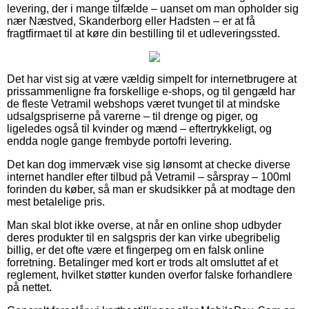
levering, der i mange tilfælde – uanset om man opholder sig
nær Næstved, Skanderborg eller Hadsten – er at få
fragtfirmaet til at køre din bestilling til et udleveringssted.
Det har vist sig at være vældig simpelt for internetbrugere at
prissammenligne fra forskellige e-shops, og til gengæld har
de fleste Vetramil webshops været tvunget til at mindske
udsalgspriserne på varerne – til drenge og piger, og
ligeledes også til kvinder og mænd – eftertrykkeligt, og
endda nogle gange frembyde portofri levering.
Det kan dog immervæk vise sig lønsomt at checke diverse
internet handler efter tilbud på Vetramil – sårspray – 100ml
forinden du køber, så man er skudsikker på at modtage den
mest betalelige pris.
Man skal blot ikke overse, at når en online shop udbyder
deres produkter til en salgspris der kan virke ubegribelig
billig, er det ofte være et fingerpeg om en falsk online
forretning. Betalinger med kort er trods alt omsluttet af et
reglement, hvilket støtter kunden overfor falske forhandlere
på nettet.