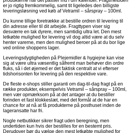
produkterne når det passer ind i din kalender. Fragtmetoden
er jo rigtig fremkommelig, samt tit ligeledes den billigste
leveringsløsning ved køb af Vetramil – sårspray – 100ml.
Du kunne tillige foretrække at bestille ordren til levering til
din adresse eller til dit arbejde. Fragttypen viser sig
desværre en tak dyrere, men samtidig ultra let. Den mest
letkøbte mulighed for levering vil dog altid være at du selv
henter varerne, men den mulighed beroer på at du bor lige
ved online shoppens lager.
Leveringsdygtigheden på Plejemidler & hygiejne kan vise
sig at være ultra væsentlig såfremt man behøver din ordre
fluks, så i det øjemed er det faktisk centralt at vi efterser
tidshorisonten for levering på den respektive vare.
De fleste e-shops stiller garanti om dag-til-dag fragt på en
række produkter, eksempelvis Vetramil – sårspray – 100ml,
men vær opmærksom på at det antager at du bestiller
forinden et fast klokkeslæt, med det formål at de har en
chance for at nå at få produkterne på posthuset inden de
lageransatte har fri.
Nogle netbutikker sikrer fragt uden beregning, men
undertiden kun hvis der bestilles for en bestemt pris.
Derudover bør du vælge den mest letkøbte mulighed for