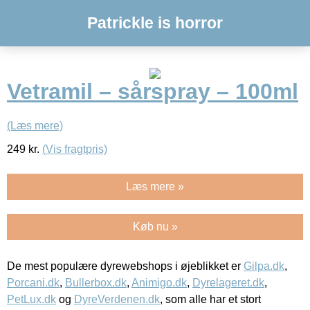
Patrickle is horror
Vetramil – sårspray – 100ml
(Læs mere)
249
kr.
(Vis fragtpris)
Læs mere »
Køb nu »
De mest populære dyrewebshops i øjeblikket er
Gilpa.dk
,
Porcani.dk
,
Bullerbox.dk
,
Animigo.dk
,
Dyrelageret.dk
,
PetLux.dk
og
DyreVerdenen.dk
, som alle har et stort