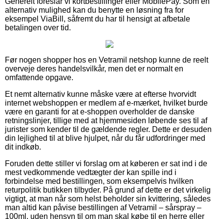
Generelt foreslår vi kortbestillinger eller MobilePay. Som en
alternativ mulighed kan du benytte en løsning fra for
eksempel ViaBill, såfremt du har til hensigt at afbetale
betalingen over tid.
Før nogen shopper hos en Vetramil netshop kunne de reelt
overveje deres handelsvilkår, men det er normalt en
omfattende opgave.
Et nemt alternativ kunne måske være at efterse hvorvidt
internet webshoppen er medlem af e-mærket, hvilket burde
være en garanti for at e-shoppen overholder de danske
retningslinjer, tillige med at hjemmesiden løbende ses til af
jurister som kender til de gældende regler. Dette er desuden
din lejlighed til at blive hjulpet, når du får udfordringer med
dit indkøb.
Foruden dette stiller vi forslag om at køberen er sat ind i de
mest vedkommende vedtægter der kan spille ind i
forbindelse med bestillingen, som eksempelvis hvilken
returpolitik butikken tilbyder. På grund af dette er det virkelig
vigtigt, at man når som helst beholder sin kvittering, således
man altid kan påvise bestillingen af Vetramil – sårspray –
100ml, uden hensyn til om man skal købe til en herre eller