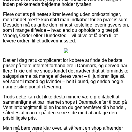
inden pakkemedarbejderne holder fyraften.
Flere outlets på nettet sikrer levering uden omkostninger,
men for det meste kun ifald man indkøber for en præcis sum.
Desuden må du gribe den mindst kostelige leveringsversion,
som i mange tilfælde – hvad end du opholder sig tæt på
Viborg, Odder eller Hundested – vil blive at få dem til at
levere ordren til et udleveringssted.
Det er i dag ret ukompliceret for købere at finde de bedste
priser på flere internet forhandlere i Danmark, og derved har
flere Trixie online shops fundet det nødvendigt at formindske
salgspriserne på mange af deres varer – til juniorer, lige så
vel som til mænd og kvinder – helt i bund, og endda nogle
gange sikre portofri levering.
Trods dette kan det ikke desto mindre være profitabelt at
sammenligne et par internet shops i Danmark efter tilbud på
Ventilationsgitter til bilen inden du gennemfører din handel,
således at man er på den sikre side med at antage den
prisbilligste pris.
Man må bare være klar over, at såfremt en shop afhænder