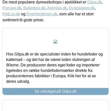
De mest populære dyrewebshops i øjeblikket er
Gilpa.dk
,
Porcani.dk
,
Bullerbox.dk
,
Animigo.dk
,
Dyrelageret.dk
,
PetLux.dk
og
DyreVerdenen.dk
, som alle har et stort
sortiment til gode priser.
Hos Gilpa.dk er de specialister inden for hundefoder og
kattemad – og det har de været siden slutningen af
90erne. De producerer deres eget foder og importerer
ligeledes en række hundefodermærker direkte fra
producenternes fabrikker i Europa. Klik her for at se
deres udvalg.
Se udvalget på Gilpa.dk