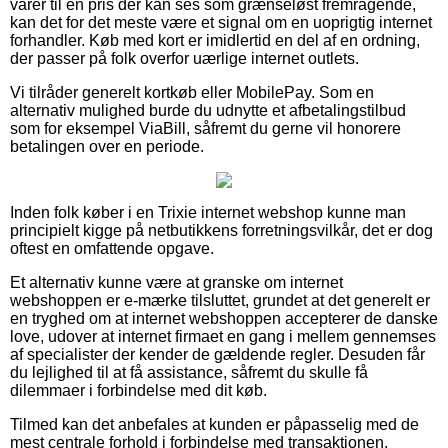
varer til en pris der kan ses som grænseløst fremragende,
kan det for det meste være et signal om en uoprigtig internet
forhandler. Køb med kort er imidlertid en del af en ordning,
der passer på folk overfor uærlige internet outlets.
Vi tilråder generelt kortkøb eller MobilePay. Som en
alternativ mulighed burde du udnytte et afbetalingstilbud
som for eksempel ViaBill, såfremt du gerne vil honorere
betalingen over en periode.
Inden folk køber i en Trixie internet webshop kunne man
principielt kigge på netbutikkens forretningsvilkår, det er dog
oftest en omfattende opgave.
Et alternativ kunne være at granske om internet
webshoppen er e-mærke tilsluttet, grundet at det generelt er
en tryghed om at internet webshoppen accepterer de danske
love, udover at internet firmaet en gang i mellem gennemses
af specialister der kender de gældende regler. Desuden får
du lejlighed til at få assistance, såfremt du skulle få
dilemmaer i forbindelse med dit køb.
Tilmed kan det anbefales at kunden er påpasselig med de
mest centrale forhold i forbindelse med transaktionen,