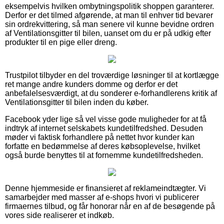
eksempelvis hvilken ombytningspolitik shoppen garanterer.
Derfor er det tilmed afgørende, at man til enhver tid bevarer
sin ordrekvittering, så man senere vil kunne bevidne ordren
af Ventilationsgitter til bilen, uanset om du er på udkig efter
produkter til en pige eller dreng.
Trustpilot tilbyder en del troværdige løsninger til at kortlægge
ret mange andre kunders domme og derfor er det
anbefalelsesværdigt, at du sonderer e-forhandlerens kritik af
Ventilationsgitter til bilen inden du køber.
Facebook yder lige så vel visse gode muligheder for at få
indtryk af internet selskabets kundetilfredshed. Desuden
møder vi faktisk forhandlere på nettet hvor kunder kan
forfatte en bedømmelse af deres købsoplevelse, hvilket
også burde benyttes til at fornemme kundetilfredsheden.
Denne hjemmeside er finansieret af reklameindtægter. Vi
samarbejder med masser af e-shops hvori vi publicerer
firmaernes tilbud, og får honorar når en af de besøgende på
vores side realiserer et indkøb.