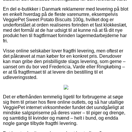
En del e-butikker i Danmark reklamerer med levering på blot
en enkelt hverdag på de fleste varenumre, eksempelvis
VeggiePet Sweet Potato Biscuits 100g, hvilket dog er
underforstået at orden realiseres forinden et fast klokkeslæt,
med det formål at de har udsigt til at kunne nå at få dit nye
produkt hen til fragtfirmaet forinden lagermedarbejderne har
fri.
Visse online selskaber lover fragtfri levering, men oftest er
det påkrævet at man køber for en konkret pris. Derudover
kan man gribe den prisbilligste slags levering, som gerne –
uanset om du bor ved Fredericia, Varde eller Ringkøbing –
er at få fragtfirmaet til at levere din bestilling til et
udleveringssted.
Det er efterhånden temmelig ligetil for forbrugerne at søge
sig frem til priser hos flere online outlets, og så har utallige
VeggiePet internet virksomheder fundet det uundgåeligt at
mindske salgspriserne på deres varer – til piger og drenge,
og samtidig til kvinder og mænd – helt i bund, og endda
nogle gange tilbyde fragtfri levering.