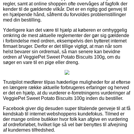
regler, samt at online shoppen ofte overvåges af fagfolk der
kender til de gældende vilkår. Det er en rigtig god genvej til
en hjælpende hånd, såfremt du forvoldes problemstillinger
med din bestilling.
Yderligere kan det være til hjælp at køberen er omhyggelig
omkring de mest aktuelle reglementer der gør sig gældende
i forbindelse med ordren, eksempelvis den bytteret internet
firmaet bruger. Derfor er det tillige vigtigt, at man når som
helst bevarer sin ordremail, så man senere kan bevidne
ordren af VeggiePet Sweet Potato Biscuits 100g, om du
søger en vare til en pige eller dreng.
Trustpilot medfører tilpas hæderlige muligheder for at efterse
en længere række aktuelle forbrugeres erfaringer og herved
er det en hjælp, at du vurderer e-forretningens vurderinger af
VeggiePet Sweet Potato Biscuits 100g inden du bestiller.
Facebook giver dig desuden super tiltalende genveje til at få
kendskab til internet webshoppens kundefokus. Tilmed er
der mange online butikker hvor folk kan afgive en vurdering
af ordreforløbet, hvilket lige så vel bør benyttes til afvejning
af kundernes tilfredshed.