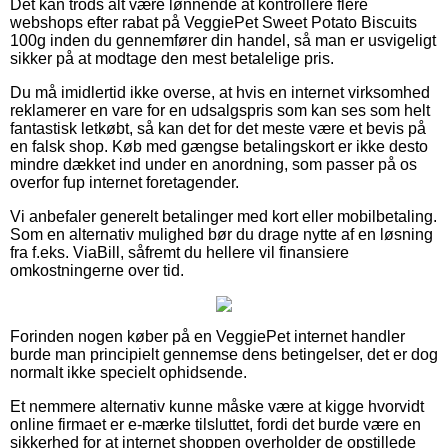
Det kan trods alt være lønnende at kontrollere flere
webshops efter rabat på VeggiePet Sweet Potato Biscuits
100g inden du gennemfører din handel, så man er usvigeligt
sikker på at modtage den mest betalelige pris.
Du må imidlertid ikke overse, at hvis en internet virksomhed
reklamerer en vare for en udsalgspris som kan ses som helt
fantastisk letkøbt, så kan det for det meste være et bevis på
en falsk shop. Køb med gængse betalingskort er ikke desto
mindre dækket ind under en anordning, som passer på os
overfor fup internet foretagender.
Vi anbefaler generelt betalinger med kort eller mobilbetaling.
Som en alternativ mulighed bør du drage nytte af en løsning
fra f.eks. ViaBill, såfremt du hellere vil finansiere
omkostningerne over tid.
Forinden nogen køber på en VeggiePet internet handler
burde man principielt gennemse dens betingelser, det er dog
normalt ikke specielt ophidsende.
Et nemmere alternativ kunne måske være at kigge hvorvidt
online firmaet er e-mærke tilsluttet, fordi det burde være en
sikkerhed for at internet shoppen overholder de opstillede