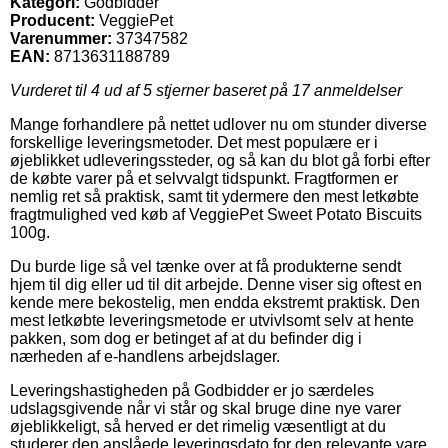
Kategori:
Godbidder
Producent:
VeggiePet
Varenummer:
37347582
EAN:
8713631188789
Vurderet til
4
ud af 5 stjerner baseret på
17
anmeldelser
Mange forhandlere på nettet udlover nu om stunder diverse
forskellige leveringsmetoder. Det mest populære er i
øjeblikket udleveringssteder, og så kan du blot gå forbi efter
de købte varer på et selvvalgt tidspunkt. Fragtformen er
nemlig ret så praktisk, samt tit ydermere den mest letkøbte
fragtmulighed ved køb af VeggiePet Sweet Potato Biscuits
100g.
Du burde lige så vel tænke over at få produkterne sendt
hjem til dig eller ud til dit arbejde. Denne viser sig oftest en
kende mere bekostelig, men endda ekstremt praktisk. Den
mest letkøbte leveringsmetode er utvivlsomt selv at hente
pakken, som dog er betinget af at du befinder dig i
nærheden af e-handlens arbejdslager.
Leveringshastigheden på Godbidder er jo særdeles
udslagsgivende når vi står og skal bruge dine nye varer
øjeblikkeligt, så herved er det rimelig væsentligt at du
studerer den anslåede leveringsdato for den relevante vare.