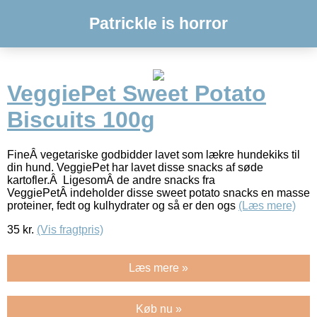
Patrickle is horror
VeggiePet Sweet Potato
Biscuits 100g
FineÂ vegetariske godbidder lavet som lækre hundekiks til
din hund. VeggiePet har lavet disse snacks af søde
kartofler.Â LigesomÂ de andre snacks fra
VeggiePetÂ indeholder disse sweet potato snacks en masse
proteiner, fedt og kulhydrater og så er den ogs
(Læs mere)
35
kr.
(Vis fragtpris)
Læs mere »
Køb nu »