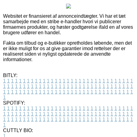
Websitet er finansieret af annonceindtægter. Vi har et tæt
samarbejde med en stribe e-handler hvori vi publicerer
firmaernes produkter, og høster godtgørelse ifald en af vores
brugere udfører en handel.
Fakta om tilbud og e-butikker opretholdes løbende, men det
er ikke muligt for os at give garantier imod rettelser der er
realiseret siden vi nyligst opdaterede de anvendte
informationer.
BITLY:
1
1
1
1
1
1
1
1
1
1
1
1
1
1
1
1
1
1
1
1
1
1
1
1
1
1
1
1
1
1
1
1
1
1
1
1
1
1
1
1
1
1
1
1
1
1
1
1
1
1
1
1
1
1
1
1
1
1
1
1
1
1
1
1
1
1
1
1
1
1
1
1
1
1
1
1
1
1
1
1
1
1
1
1
1
1
1
1
1
1
1
1
1
1
1
1
1
1
1
1
SPOTIFY:
1
1
1
1
1
1
1
1
1
1
1
1
1
1
1
1
1
1
1
1
1
1
1
1
1
1
1
1
1
1
1
1
1
1
1
1
1
1
1
1
1
1
1
1
1
1
1
1
1
1
1
1
1
1
1
1
1
1
1
1
1
1
1
1
1
1
1
1
1
1
1
1
1
1
1
1
1
1
1
1
1
1
1
1
1
1
1
1
1
1
1
1
1
1
1
1
1
1
1
1
CUTTLY BIO:
1