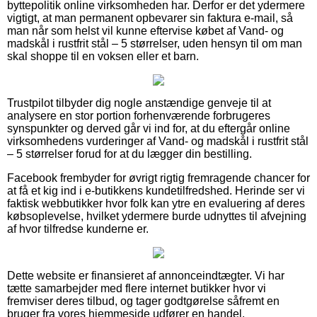
byttepolitik online virksomheden har. Derfor er det ydermere
vigtigt, at man permanent opbevarer sin faktura e-mail, så
man når som helst vil kunne eftervise købet af Vand- og
madskål i rustfrit stål – 5 størrelser, uden hensyn til om man
skal shoppe til en voksen eller et barn.
Trustpilot tilbyder dig nogle anstændige genveje til at
analysere en stor portion forhenværende forbrugeres
synspunkter og derved går vi ind for, at du eftergår online
virksomhedens vurderinger af Vand- og madskål i rustfrit stål
– 5 størrelser forud for at du lægger din bestilling.
Facebook frembyder for øvrigt rigtig fremragende chancer for
at få et kig ind i e-butikkens kundetilfredshed. Herinde ser vi
faktisk webbutikker hvor folk kan ytre en evaluering af deres
købsoplevelse, hvilket ydermere burde udnyttes til afvejning
af hvor tilfredse kunderne er.
Dette website er finansieret af annonceindtægter. Vi har
tætte samarbejder med flere internet butikker hvor vi
fremviser deres tilbud, og tager godtgørelse såfremt en
bruger fra vores hjemmeside udfører en handel.