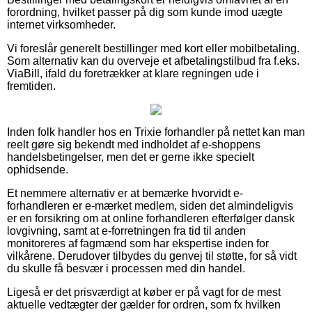
forordning, hvilket passer på dig som kunde imod uægte
internet virksomheder.
Vi foreslår generelt bestillinger med kort eller mobilbetaling.
Som alternativ kan du overveje et afbetalingstilbud fra f.eks.
ViaBill, ifald du foretrækker at klare regningen ude i
fremtiden.
Inden folk handler hos en Trixie forhandler på nettet kan man
reelt gøre sig bekendt med indholdet af e-shoppens
handelsbetingelser, men det er gerne ikke specielt
ophidsende.
Et nemmere alternativ er at bemærke hvorvidt e-
forhandleren er e-mærket medlem, siden det almindeligvis
er en forsikring om at online forhandleren efterfølger dansk
lovgivning, samt at e-forretningen fra tid til anden
monitoreres af fagmænd som har ekspertise inden for
vilkårene. Derudover tilbydes du genvej til støtte, for så vidt
du skulle få besvær i processen med din handel.
Ligeså er det prisværdigt at køber er på vagt for de mest
aktuelle vedtægter der gælder for ordren, som fx hvilken