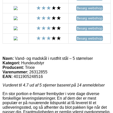
Besøg webshop
Besøg webshop
Besøg webshop
Besøg webshop
Navn:
Vand- og madskål i rustfrit stål – 5 størrelser
Kategori:
Hundeudstyr
Producent:
Trixie
Varenummer:
26312855
EAN:
4011905248516
Vurderet til
4.7
ud af 5 stjerner baseret på
14
anmeldelser
En stor portion e-firmaer frembyder i vore dage diverse
forskellige leveringsløsninger. En af dem der er mest
populær er på nuværende tidspunkt at få leveret til et
udleveringssted, og så afhenter du blot pakken lige når det
passer dig. Fragtmuligheden er nemlig yderst overkommelig,