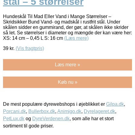
stål – 5 størrelser
Hundeskål Til Mad Eller Vand i Mange Størrelser –
Skridsikker Bund Vand- og madskål i rustfrit stål. Under
skålen sidder en gummirand, der gør, at skålen ikke skrider
så let. Se størrelser i diameter og mængde der kan være her:
XS: 14 cm – 0,45 L S: 16 cm
(Læs mere)
39
kr.
(Vis fragtpris)
Læs mere »
Køb nu »
De mest populære dyrewebshops i øjeblikket er
Gilpa.dk
,
Porcani.dk
,
Bullerbox.dk
,
Animigo.dk
,
Dyrelageret.dk
,
PetLux.dk
og
DyreVerdenen.dk
, som alle har et stort
sortiment til gode priser.