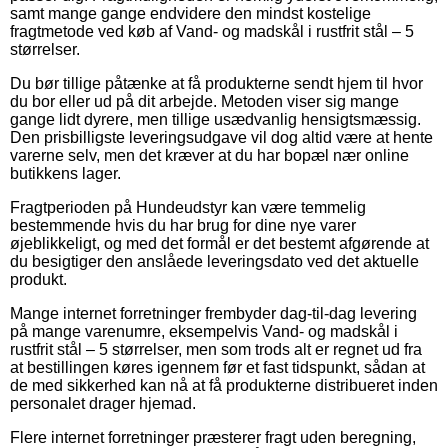
samt mange gange endvidere den mindst kostelige
fragtmetode ved køb af Vand- og madskål i rustfrit stål – 5
størrelser.
Du bør tillige påtænke at få produkterne sendt hjem til hvor
du bor eller ud på dit arbejde. Metoden viser sig mange
gange lidt dyrere, men tillige usædvanlig hensigtsmæssig.
Den prisbilligste leveringsudgave vil dog altid være at hente
varerne selv, men det kræver at du har bopæl nær online
butikkens lager.
Fragtperioden på Hundeudstyr kan være temmelig
bestemmende hvis du har brug for dine nye varer
øjeblikkeligt, og med det formål er det bestemt afgørende at
du besigtiger den anslåede leveringsdato ved det aktuelle
produkt.
Mange internet forretninger frembyder dag-til-dag levering
på mange varenumre, eksempelvis Vand- og madskål i
rustfrit stål – 5 størrelser, men som trods alt er regnet ud fra
at bestillingen køres igennem før et fast tidspunkt, sådan at
de med sikkerhed kan nå at få produkterne distribueret inden
personalet drager hjemad.
Flere internet forretninger præsterer fragt uden beregning,