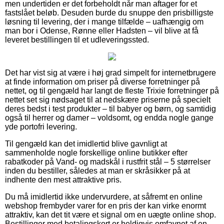
men undertiden er det forbeholdt når man aftager for et
fastslået beløb. Desuden burde du snuppe den prisbilligste
løsning til levering, der i mange tilfælde – uafhængig om
man bor i Odense, Rønne eller Hadsten – vil blive at få
leveret bestillingen til et udleveringssted.
Det har vist sig at være i høj grad simpelt for internetbrugere
at finde information om priser på diverse forretninger på
nettet, og til gengæld har langt de fleste Trixie forretninger på
nettet set sig nødsaget til at nedskære priserne på specielt
deres bedst i test produkter – til babyer og børn, og samtidig
også til herrer og damer – voldsomt, og endda nogle gange
yde portofri levering.
Til gengæld kan det imidlertid blive gavnligt at
sammenholde nogle forskellige online butikker efter
rabatkoder på Vand- og madskål i rustfrit stål – 5 størrelser
inden du bestiller, således at man er skråsikker på at
indhente den mest attraktive pris.
Du må imidlertid ikke undervurdere, at såfremt en online
webshop frembyder varer for en pris der kan virke enormt
attraktiv, kan det tit være et signal om en uægte online shop.
Bestillinger med betalingskort er heldigvis omfavnet af en