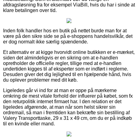
afdragsløsning fra for eksempel ViaBill, hvis du har i sinde at
klare betalingen over tid.
Inden folk handler hos en butik på nettet burde man for at
være på den sikre side se på e-shoppens handelsvilkår, det
er dog normalt ikke særlig spændende.
Et alternativ er at kigge hvorvidt online butikken er e-mærket,
siden det almindeligvis er en sikring om at e-handlen
opretholder de officielle regler, tillige med at e-handlen
undertiden kigges til af eksperter som er indført i reglerne.
Desuden giver det dig lejlighed til en hjælpende hånd, hvis
du oplever problemer med dit køb.
Ligeledes går vi ind for at man er oppe på mærkerne
omkring de mest vitale forhold der influerer på købet, som fx
den returpolitik internet firmaet har. I den relation er det
ligeledes afgørende, at man når som helst sikrer sin
ordremail, så man i fremtiden kan bekræfte sin bestilling af
Valery Transporttaske, 29 x 31 x 49 cm, om du er på indkøb
til en kvinde eller mand.