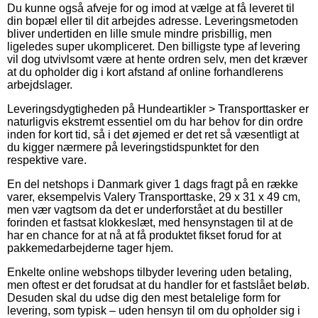
Du kunne også afveje for og imod at vælge at få leveret til
din bopæl eller til dit arbejdes adresse. Leveringsmetoden
bliver undertiden en lille smule mindre prisbillig, men
ligeledes super ukompliceret. Den billigste type af levering
vil dog utvivlsomt være at hente ordren selv, men det kræver
at du opholder dig i kort afstand af online forhandlerens
arbejdslager.
Leveringsdygtigheden på Hundeartikler > Transporttasker er
naturligvis ekstremt essentiel om du har behov for din ordre
inden for kort tid, så i det øjemed er det ret så væsentligt at
du kigger nærmere på leveringstidspunktet for den
respektive vare.
En del netshops i Danmark giver 1 dags fragt på en række
varer, eksempelvis Valery Transporttaske, 29 x 31 x 49 cm,
men vær vagtsom da det er underforstået at du bestiller
forinden et fastsat klokkeslæt, med hensynstagen til at de
har en chance for at nå at få produktet fikset forud for at
pakkemedarbejderne tager hjem.
Enkelte online webshops tilbyder levering uden betaling,
men oftest er det forudsat at du handler for et fastslået beløb.
Desuden skal du udse dig den mest betalelige form for
levering, som typisk – uden hensyn til om du opholder sig i