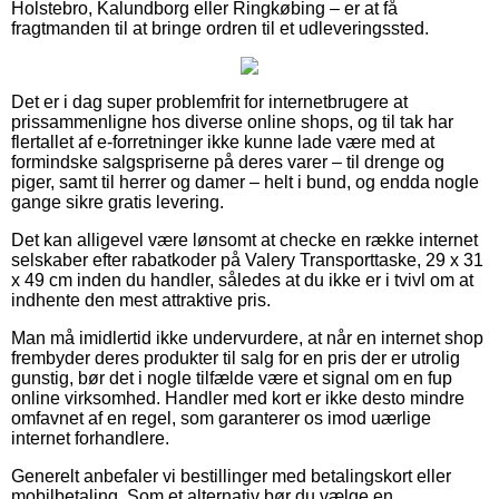
Holstebro, Kalundborg eller Ringkøbing – er at få
fragtmanden til at bringe ordren til et udleveringssted.
Det er i dag super problemfrit for internetbrugere at
prissammenligne hos diverse online shops, og til tak har
flertallet af e-forretninger ikke kunne lade være med at
formindske salgspriserne på deres varer – til drenge og
piger, samt til herrer og damer – helt i bund, og endda nogle
gange sikre gratis levering.
Det kan alligevel være lønsomt at checke en række internet
selskaber efter rabatkoder på Valery Transporttaske, 29 x 31
x 49 cm inden du handler, således at du ikke er i tvivl om at
indhente den mest attraktive pris.
Man må imidlertid ikke undervurdere, at når en internet shop
frembyder deres produkter til salg for en pris der er utrolig
gunstig, bør det i nogle tilfælde være et signal om en fup
online virksomhed. Handler med kort er ikke desto mindre
omfavnet af en regel, som garanterer os imod uærlige
internet forhandlere.
Generelt anbefaler vi bestillinger med betalingskort eller
mobilbetaling. Som et alternativ bør du vælge en