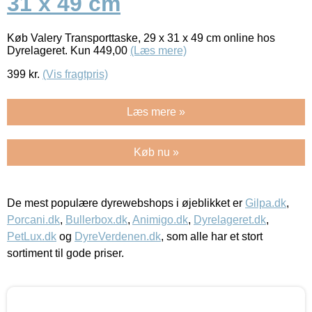
31 x 49 cm
Køb Valery Transporttaske, 29 x 31 x 49 cm online hos
Dyrelageret. Kun 449,00
(Læs mere)
399
kr.
(Vis fragtpris)
Læs mere »
Køb nu »
De mest populære dyrewebshops i øjeblikket er
Gilpa.dk
,
Porcani.dk
,
Bullerbox.dk
,
Animigo.dk
,
Dyrelageret.dk
,
PetLux.dk
og
DyreVerdenen.dk
, som alle har et stort
sortiment til gode priser.