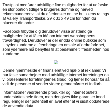
Trustpilot medfører adskillige fine muligheder for at udforske
en stor portion tidligere brugeres domme og herved
rekommanderer vi, at du efterforsker online butikkens ratings
af Valery Transporttaske, 29 x 31 x 49 cm forinden du
placerer din ordre.
Facebook tilbyder dig derudover visse anstændige
muligheder for at få en idé om internet webshoppens
troværdighed. Derudover er der endda online butikker som
tilbyder kunderne at frembringe en omtale af ordreforløbet,
som ydermere må benyttes til at bedømme tilfredsheden hos
kunderne.
Denne hjemmeside er finansieret ved hjælp af reklamer. Vi
har faste samarbejder med adskillige internet forretninger da
vi præsenterer forretningernes tilbud, og tjener honorar for så
vidt de personer vi sender videre gennemfører et indkøb.
Informationer vedrørende produkter og internet outlets
understøttes hele tiden, men der gives ikke garantier imod
reguleringer der potentielt er lavet efter at vi sidst opdaterede
de anvendte data.