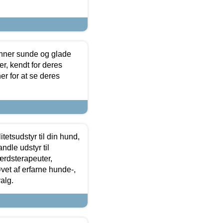
enner sunde og glade
r, kendt for deres
r for at se deres
tetsudstyr til din hund,
ndle udstyr til
ærdsterapeuter,
øvet af erfarne hunde-,
alg.