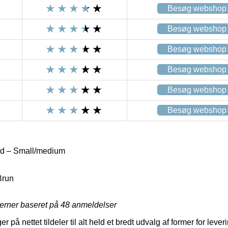
Besøg webshop
Besøg webshop
Besøg webshop
Besøg webshop
Besøg webshop
Besøg webshop
nd – Small/medium
Brun
jerner baseret på
48
anmeldelser
r på nettet tildeler til alt held et bredt udvalg af former for lever