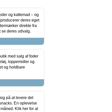
foder og kattemad – og
 producerer deres eget
dermærker direkte fra
t se deres udvalg.
utik med salg af foder
etøj, loppemidler og
tet og holdbare
sig på at levere det
 snacks. En oplevelse
 måned. Klik her for at