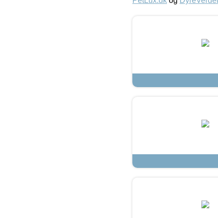
PetLux.dk
og
DyreVerde