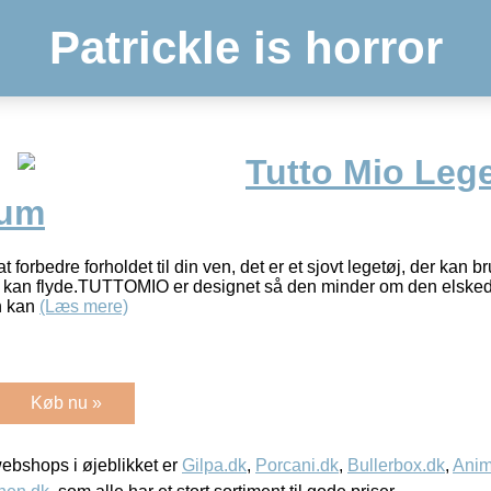
Patrickle is horror
Tutto Mio Leg
ium
t forbedre forholdet til din ven, det er et sjovt legetøj, der kan
 kan flyde.TUTTOMIO er designet så den minder om den elsked
en kan
(Læs mere)
Køb nu »
bshops i øjeblikket er
Gilpa.dk
,
Porcani.dk
,
Bullerbox.dk
,
Anim