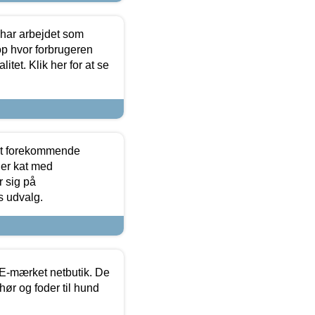
 har arbejdet som
op hvor forbrugeren
itet. Klik her for at se
est forekommende
ler kat med
r sig på
s udvalg.
E-mærket netbutik. De
hør og foder til hund