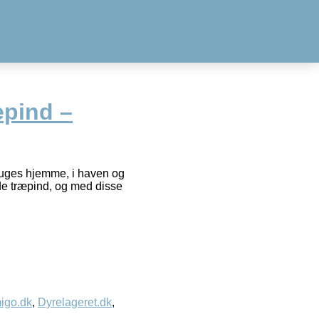
epind –
 bruges hjemme, i haven og
e træpind, og med disse
igo.dk
,
Dyrelageret.dk
,