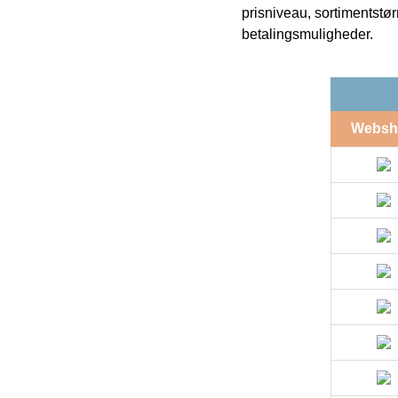
prisniveau, sortimentstø
betalingsmuligheder.
Websh