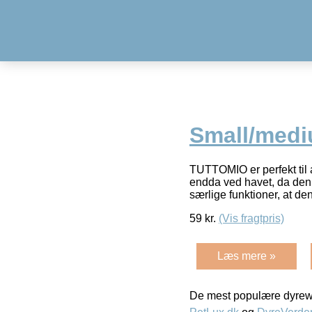
Small/med
TUTTOMIO er perfekt til a
endda ved havet, da den
særlige funktioner, at d
59
kr.
(Vis fragtpris)
Læs mere »
De mest populære dyrewe