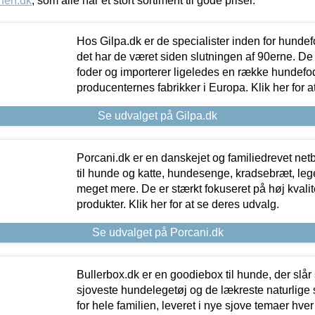
nen.dk
, som alle har et stort sortiment til gode priser.
Hos Gilpa.dk er de specialister inden for hunde
det har de været siden slutningen af 90erne. De
foder og importerer ligeledes en række hundefo
producenternes fabrikker i Europa. Klik her for a
Se udvalget på Gilpa.dk
Porcani.dk er en danskejet og familiedrevet netb
til hunde og katte, hundesenge, kradsebræt, leg
meget mere. De er stærkt fokuseret på høj kvali
produkter. Klik her for at se deres udvalg.
Se udvalget på Porcani.dk
Bullerbox.dk er en goodiebox til hunde, der slår 
sjoveste hundelegetøj og de lækreste naturlige
for hele familien, leveret i nye sjove temaer hver