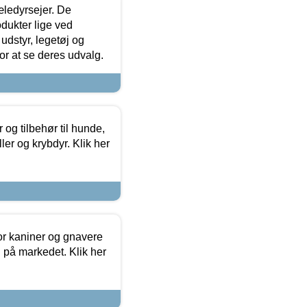
æledyrsejer. De
odukter lige ved
udstyr, legetøj og
 for at se deres udvalg.
og tilbehør til hunde,
ller og krybdyr. Klik her
or kaniner og gnavere
g på markedet. Klik her