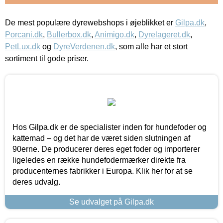
De mest populære dyrewebshops i øjeblikket er
Gilpa.dk
,
Porcani.dk
,
Bullerbox.dk
,
Animigo.dk
,
Dyrelageret.dk
,
PetLux.dk
og
DyreVerdenen.dk
, som alle har et stort
sortiment til gode priser.
Hos Gilpa.dk er de specialister inden for hundefoder og
kattemad – og det har de været siden slutningen af
90erne. De producerer deres eget foder og importerer
ligeledes en række hundefodermærker direkte fra
producenternes fabrikker i Europa. Klik her for at se
deres udvalg.
Se udvalget på Gilpa.dk