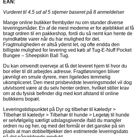
EAN:
Vurderet til
4.5
ud af 5 stjerner baseret på
8
anmeldelser
Mange online butikker frembyder nu om stunder diverse
leveringsmåder. En af de mest moderne er for øjeblikket at få
bragt ordren til en pakkeshop, fordi du så nemt kan hente de
nyindkøbte varer når du har mulighed for det.
Fragtmuligheden er altså yderst let, og ofte endda den
billigste mulighed for levering ved køb af Tug-E-Nuff Pocket
Bungee – Sheepskin Ball Tug.
Du kan omvendt overveje at få det leveret hjem til hvor du
bor eller til dit arbejdes adresse. Fragtløsningen bliver
jævnligt en smule dyrere, men ligeledes temmelig
ukompliceret. Den mest prisbevidste leveringsmodel vil dog
utvivlsomt være at du selv henter ordren, hvilket stiller krav
om at du fysisk befinder dig med kort afstand til online
butikkens bopæl.
Leveringstidspunktet på Dyr og tilbehør til kæledyr >
Tilbehør til kæledyr > Tilbehør til hunde > Legetøj til hunde
er selvfølgelig særligt udslagsgivende ifald du mangler
ordren nu og her, og med det formål er det ganske på sin
plads at man dobbelttjekker den estimerede leveringsdato
på det pågældende produkt.