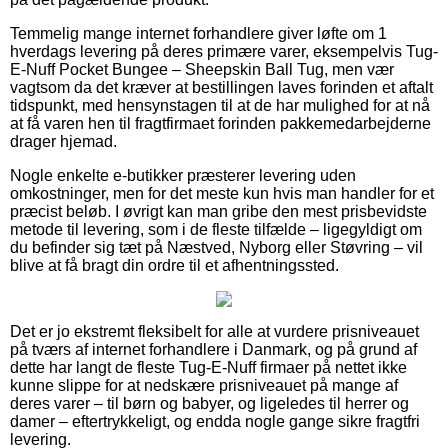
Temmelig mange internet forhandlere giver løfte om 1
hverdags levering på deres primære varer, eksempelvis Tug-
E-Nuff Pocket Bungee – Sheepskin Ball Tug, men vær
vagtsom da det kræver at bestillingen laves forinden et aftalt
tidspunkt, med hensynstagen til at de har mulighed for at nå
at få varen hen til fragtfirmaet forinden pakkemedarbejderne
drager hjemad.
Nogle enkelte e-butikker præsterer levering uden
omkostninger, men for det meste kun hvis man handler for et
præcist beløb. I øvrigt kan man gribe den mest prisbevidste
metode til levering, som i de fleste tilfælde – ligegyldigt om
du befinder sig tæt på Næstved, Nyborg eller Støvring – vil
blive at få bragt din ordre til et afhentningssted.
Det er jo ekstremt fleksibelt for alle at vurdere prisniveauet
på tværs af internet forhandlere i Danmark, og på grund af
dette har langt de fleste Tug-E-Nuff firmaer på nettet ikke
kunne slippe for at nedskære prisniveauet på mange af
deres varer – til børn og babyer, og ligeledes til herrer og
damer – eftertrykkeligt, og endda nogle gange sikre fragtfri
levering.