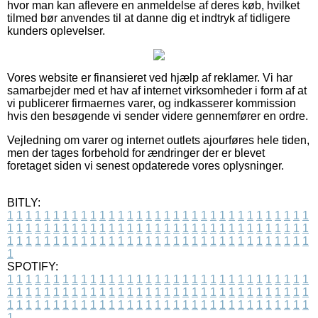
hvor man kan aflevere en anmeldelse af deres køb, hvilket
tilmed bør anvendes til at danne dig et indtryk af tidligere
kunders oplevelser.
Vores website er finansieret ved hjælp af reklamer. Vi har
samarbejder med et hav af internet virksomheder i form af at
vi publicerer firmaernes varer, og indkasserer kommission
hvis den besøgende vi sender videre gennemfører en ordre.
Vejledning om varer og internet outlets ajourføres hele tiden,
men der tages forbehold for ændringer der er blevet
foretaget siden vi senest opdaterede vores oplysninger.
BITLY:
1
1
1
1
1
1
1
1
1
1
1
1
1
1
1
1
1
1
1
1
1
1
1
1
1
1
1
1
1
1
1
1
1
1
1
1
1
1
1
1
1
1
1
1
1
1
1
1
1
1
1
1
1
1
1
1
1
1
1
1
1
1
1
1
1
1
1
1
1
1
1
1
1
1
1
1
1
1
1
1
1
1
1
1
1
1
1
1
1
1
1
1
1
1
1
1
1
1
1
1
SPOTIFY:
1
1
1
1
1
1
1
1
1
1
1
1
1
1
1
1
1
1
1
1
1
1
1
1
1
1
1
1
1
1
1
1
1
1
1
1
1
1
1
1
1
1
1
1
1
1
1
1
1
1
1
1
1
1
1
1
1
1
1
1
1
1
1
1
1
1
1
1
1
1
1
1
1
1
1
1
1
1
1
1
1
1
1
1
1
1
1
1
1
1
1
1
1
1
1
1
1
1
1
1