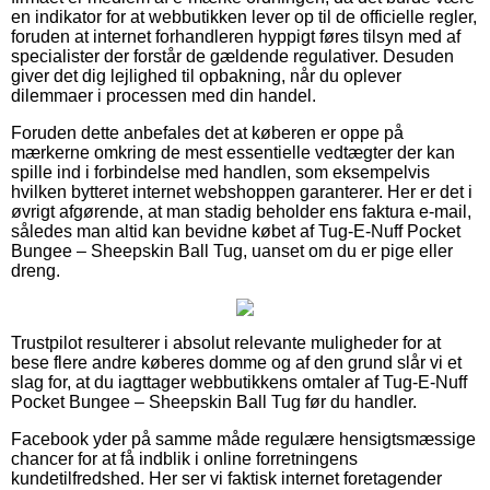
en indikator for at webbutikken lever op til de officielle regler,
foruden at internet forhandleren hyppigt føres tilsyn med af
specialister der forstår de gældende regulativer. Desuden
giver det dig lejlighed til opbakning, når du oplever
dilemmaer i processen med din handel.
Foruden dette anbefales det at køberen er oppe på
mærkerne omkring de mest essentielle vedtægter der kan
spille ind i forbindelse med handlen, som eksempelvis
hvilken bytteret internet webshoppen garanterer. Her er det i
øvrigt afgørende, at man stadig beholder ens faktura e-mail,
således man altid kan bevidne købet af Tug-E-Nuff Pocket
Bungee – Sheepskin Ball Tug, uanset om du er pige eller
dreng.
Trustpilot resulterer i absolut relevante muligheder for at
bese flere andre køberes domme og af den grund slår vi et
slag for, at du iagttager webbutikkens omtaler af Tug-E-Nuff
Pocket Bungee – Sheepskin Ball Tug før du handler.
Facebook yder på samme måde regulære hensigtsmæssige
chancer for at få indblik i online forretningens
kundetilfredshed. Her ser vi faktisk internet foretagender