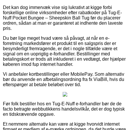
Det kan dog immervæk vise sig lukrativt at kigge forbi
forskellige online virksomheder efter rabatkoder på Tug-E-
Nuff Pocket Bungee – Sheepskin Ball Tug før du placerer
ordren, sådan at man er garanteret at indhente den laveste
pris.
Du bør lige meget hvad være så påvagt, at når en e-
forretning markedsfører et produkt til en salgspris der er
besynderligt fremragende, er det i nogle tilfælde være et
signal om en uoprigtig e-forhandler. Bestillinger med
betalingskort er trods alt inkluderet i en vedtægt, der hjælper
køberen imod fup internet handler.
Vi anbefaler kortbestillinger eller MobilePay. Som alternativ
bør du anvende en afbetalingsordning fra fx ViaBill, hvis du
efterspørger at betale beløbet over tid.
Før folk bestiller hos en Tug-E-Nuff e-forhandler bør de de
facto betragte webbutikkens handelsvilkår, det er dog typisk
en tidskrævende opgave.
Et nemmere alternativ kan være at kigge hvorvidt internet
firmaet er medlem af e-mærke ordningen, da det burde være