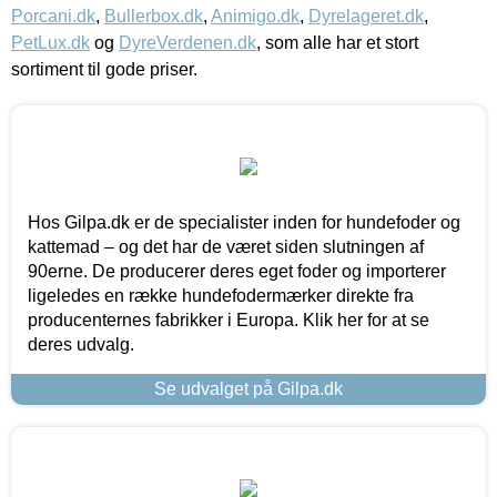
Porcani.dk
,
Bullerbox.dk
,
Animigo.dk
,
Dyrelageret.dk
,
PetLux.dk
og
DyreVerdenen.dk
, som alle har et stort
sortiment til gode priser.
Hos Gilpa.dk er de specialister inden for hundefoder og
kattemad – og det har de været siden slutningen af
90erne. De producerer deres eget foder og importerer
ligeledes en række hundefodermærker direkte fra
producenternes fabrikker i Europa. Klik her for at se
deres udvalg.
Se udvalget på Gilpa.dk