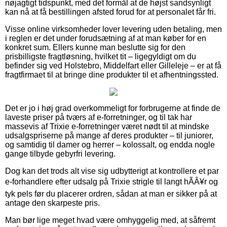
nøjagtigt tidspunkt, med det formål at de højst sandsynligt
kan nå at få bestillingen afsted forud for at personalet får fri.
Visse online virksomheder lover levering uden betaling, men
i reglen er det under forudsætning af at man køber for en
konkret sum. Ellers kunne man beslutte sig for den
prisbilligste fragtløsning, hvilket tit – ligegyldigt om du
befinder sig ved Holstebro, Middelfart eller Gilleleje – er at få
fragtfirmaet til at bringe dine produkter til et afhentningssted.
Det er jo i høj grad overkommeligt for forbrugerne at finde de
laveste priser på tværs af e-forretninger, og til tak har
massevis af Trixie e-forretninger været nødt til at mindske
udsalgspriserne på mange af deres produkter – til juniorer,
og samtidig til damer og herrer – kolossalt, og endda nogle
gange tilbyde gebyrfri levering.
Dog kan det trods alt vise sig udbytterigt at kontrollere et par
e-forhandlere efter udsalg på Trixie strigle til langt hÃÂ¥r og
tyk pels før du placerer ordren, sådan at man er sikker på at
antage den skarpeste pris.
Man bør lige meget hvad være omhyggelig med, at såfremt