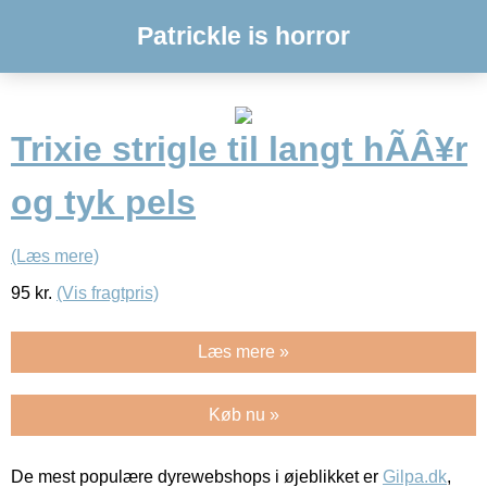
Patrickle is horror
Trixie strigle til langt hÃÂ¥r
og tyk pels
(Læs mere)
95
kr.
(Vis fragtpris)
Læs mere »
Køb nu »
De mest populære dyrewebshops i øjeblikket er
Gilpa.dk
,