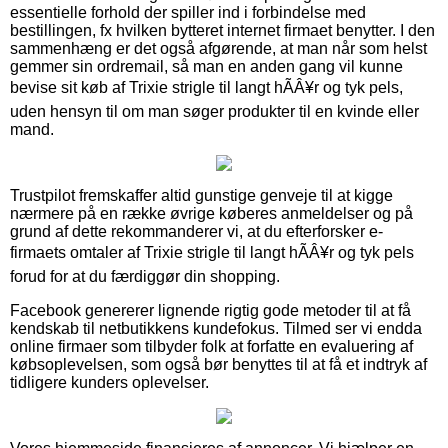
essentielle forhold der spiller ind i forbindelse med
bestillingen, fx hvilken bytteret internet firmaet benytter. I den
sammenhæng er det også afgørende, at man når som helst
gemmer sin ordremail, så man en anden gang vil kunne
bevise sit køb af Trixie strigle til langt hÃÂ¥r og tyk pels,
uden hensyn til om man søger produkter til en kvinde eller
mand.
Trustpilot fremskaffer altid gunstige genveje til at kigge
nærmere på en række øvrige køberes anmeldelser og på
grund af dette rekommanderer vi, at du efterforsker e-
firmaets omtaler af Trixie strigle til langt hÃÂ¥r og tyk pels
forud for at du færdiggør din shopping.
Facebook genererer lignende rigtig gode metoder til at få
kendskab til netbutikkens kundefokus. Tilmed ser vi endda
online firmaer som tilbyder folk at forfatte en evaluering af
købsoplevelsen, som også bør benyttes til at få et indtryk af
tidligere kunders oplevelser.