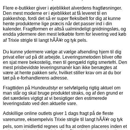
Flere e-butikker giver i øjeblikket alverdens fragtløsninger.
Den mest moderne er i øjeblikket at få leveret til en
pakkeshop, fordi det så er super fleksibelt for dig at kunne
hente produkterne lige præcis når det passer ind i din
kalender. Fragtformen er altså ualmindeligt gnidningsløs, og
endda ydermere den mest letkøbte form for levering ved køb
af Trixie strigle til langt hÃÂ¥r og tyk pels.
Du kunne ydermere vælge at vælge afsending hjem til dig
privat eller ud på dit arbejde. Leveringsmetoden bliver ofte
en sjat mere bekostelig, men til gengæld rigtig smertefri. Den
mest prisbevidste leveringsmanér kan ikke benægtes at
være at hente pakken selv, hvilket stiller krav om at du bor
tæt på e-forhandlerens adresse.
Fragttiden på Hundeudstyr er selvfølgelig rigtig aktuel om
man står og skal bruge produktet straks, og af den grund er
det særdeles vigtigt at vi besigtiger den estimerede
leveringsdato ved den aktuelle vare.
Adskillige online outlets giver 1 dags fragt på de fleste
varenumre, eksempelvis Trixie strigle til langt hÃÂ¥r og tyk
pels, som imidlertid regnes ud fra at ordren placeres inden et