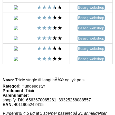
Besøg webshop
Besøg webshop
Besøg webshop
Besøg webshop
Besøg webshop
Besøg webshop
Navn:
Trixie strigle til langt hÃÂ¥r og tyk pels
Kategori:
Hundeudstyr
Producent:
Trixie
Varenummer:
shopify_DK_6563670065261_39325258088557
EAN:
4011905242415
Vurderet til
4.5
ud af 5 stjerner baseret på
21
anmeldelser