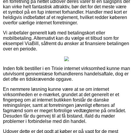
en forretning på nettet udlover deres varer til en salgspris der
kan virke helt fantastisk attraktiv, bør det for det meste være
et symbol på en fup internet forhandler. Handler med kort er
heldigvis indbefattet af et reglement, hvilket redder køberen
overfor uærlige internet forretninger.
Vi anbefaler generelt køb med betalingskort eller
mobilbetaling. Alternativt kan du vælge et tilbud som for
eksempel ViaBill, såfremt du ønsker at finansiere betalingen
over en periode.
Inden folk bestiller i en Trixie internet virksomhed kunne man
utvivlsomt gennemlæse forhandlerens handelsaftale, dog er
det ofte en tidskrævende opgave.
En nemmere løsning kunne være at se om internet
virksomheden er e-mærket, grundet at det generelt er et
fingerpeg om at internet butikken forstår de danske
retningslinjer, samt at forretningen jævnligt efterses af
fagmænd som er meget fortrolige vedtægterne på området.
Desuden får du genvej til at få bistand, ifald du møder
problemer i forbindelse med din handel.
Udover dette er det godt at køber er på vagt for de mest