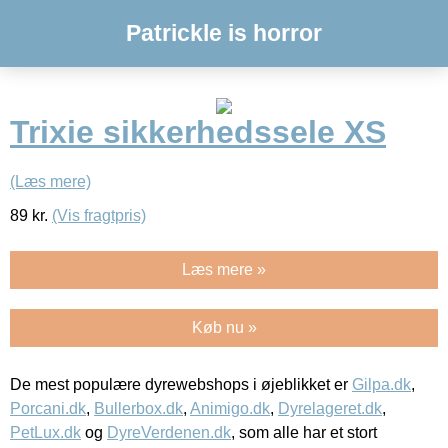
Patrickle is horror
Trixie sikkerhedssele XS
(Læs mere)
89
kr.
(Vis fragtpris)
Læs mere »
Køb nu »
De mest populære dyrewebshops i øjeblikket er
Gilpa.dk
,
Porcani.dk
,
Bullerbox.dk
,
Animigo.dk
,
Dyrelageret.dk
,
PetLux.dk
og
DyreVerdenen.dk
, som alle har et stort