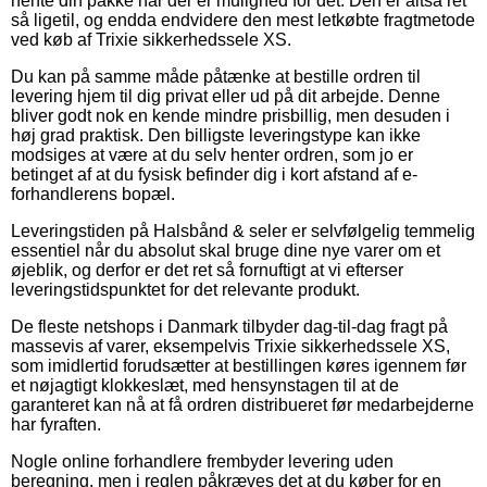
hente din pakke når der er mulighed for det. Den er altså ret
så ligetil, og endda endvidere den mest letkøbte fragtmetode
ved køb af Trixie sikkerhedssele XS.
Du kan på samme måde påtænke at bestille ordren til
levering hjem til dig privat eller ud på dit arbejde. Denne
bliver godt nok en kende mindre prisbillig, men desuden i
høj grad praktisk. Den billigste leveringstype kan ikke
modsiges at være at du selv henter ordren, som jo er
betinget af at du fysisk befinder dig i kort afstand af e-
forhandlerens bopæl.
Leveringstiden på Halsbånd & seler er selvfølgelig temmelig
essentiel når du absolut skal bruge dine nye varer om et
øjeblik, og derfor er det ret så fornuftigt at vi efterser
leveringstidspunktet for det relevante produkt.
De fleste netshops i Danmark tilbyder dag-til-dag fragt på
massevis af varer, eksempelvis Trixie sikkerhedssele XS,
som imidlertid forudsætter at bestillingen køres igennem før
et nøjagtigt klokkeslæt, med hensynstagen til at de
garanteret kan nå at få ordren distribueret før medarbejderne
har fyraften.
Nogle online forhandlere frembyder levering uden
beregning, men i reglen påkræves det at du køber for en