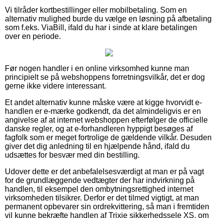
Vi tilråder kortbestillinger eller mobilbetaling. Som en
alternativ mulighed burde du vælge en løsning på afbetaling
som f.eks. ViaBill, ifald du har i sinde at klare betalingen
over en periode.
Før nogen handler i en online virksomhed kunne man
principielt se på webshoppens forretningsvilkår, det er dog
gerne ikke videre interessant.
Et andet alternativ kunne måske være at kigge hvorvidt e-
handlen er e-mærke godkendt, da det almindeligvis er en
angivelse af at internet webshoppen efterfølger de officielle
danske regler, og at e-forhandleren hyppigt besøges af
fagfolk som er meget fortrolige de gældende vilkår. Desuden
giver det dig anledning til en hjælpende hånd, ifald du
udsættes for besvær med din bestilling.
Udover dette er det anbefalelsesværdigt at man er på vagt
for de grundlæggende vedtægter der har indvirkning på
handlen, til eksempel den ombytningsrettighed internet
virksomheden tilsikrer. Derfor er det tilmed vigtigt, at man
permanent opbevarer sin ordrekvittering, så man i fremtiden
vil kunne bekræfte handlen af Trixie sikkerhedssele XS, om