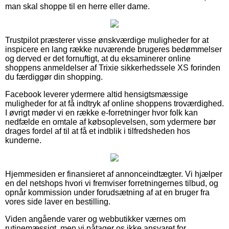
man skal shoppe til en herre eller dame.
Trustpilot præsterer visse ønskværdige muligheder for at
inspicere en lang række nuværende brugeres bedømmelser
og derved er det fornuftigt, at du eksaminerer online
shoppens anmeldelser af Trixie sikkerhedssele XS forinden
du færdiggør din shopping.
Facebook leverer ydermere altid hensigtsmæssige
muligheder for at få indtryk af online shoppens troværdighed.
I øvrigt møder vi en række e-forretninger hvor folk kan
nedfælde en omtale af købsoplevelsen, som ydermere bør
drages fordel af til at få et indblik i tilfredsheden hos
kunderne.
Hjemmesiden er finansieret af annonceindtægter. Vi hjælper
en del netshops hvori vi fremviser forretningernes tilbud, og
opnår kommission under forudsætning af at en bruger fra
vores side laver en bestilling.
Viden angående varer og webbutikker værnes om
rutinemæssigt, men vi påtager os ikke ansvaret for