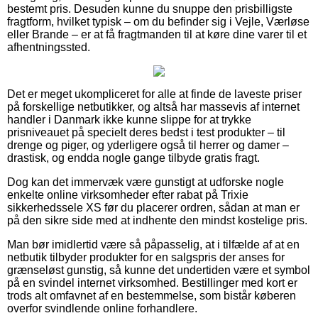
bestemt pris. Desuden kunne du snuppe den prisbilligste
fragtform, hvilket typisk – om du befinder sig i Vejle, Værløse
eller Brande – er at få fragtmanden til at køre dine varer til et
afhentningssted.
Det er meget ukompliceret for alle at finde de laveste priser
på forskellige netbutikker, og altså har massevis af internet
handler i Danmark ikke kunne slippe for at trykke
prisniveauet på specielt deres bedst i test produkter – til
drenge og piger, og yderligere også til herrer og damer –
drastisk, og endda nogle gange tilbyde gratis fragt.
Dog kan det immervæk være gunstigt at udforske nogle
enkelte online virksomheder efter rabat på Trixie
sikkerhedssele XS før du placerer ordren, sådan at man er
på den sikre side med at indhente den mindst kostelige pris.
Man bør imidlertid være så påpasselig, at i tilfælde af at en
netbutik tilbyder produkter for en salgspris der anses for
grænseløst gunstig, så kunne det undertiden være et symbol
på en svindel internet virksomhed. Bestillinger med kort er
trods alt omfavnet af en bestemmelse, som bistår køberen
overfor svindlende online forhandlere.