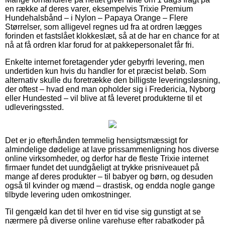
en række af deres varer, eksempelvis Trixie Premium
Hundehalsbånd – i Nylon – Papaya Orange – Flere
Størrelser, som alligevel regnes ud fra at ordren lægges
forinden et fastslået klokkeslæt, så at de har en chance for at
nå at få ordren klar forud for at pakkepersonalet får fri.
Enkelte internet foretagender yder gebyrfri levering, men
undertiden kun hvis du handler for et præcist beløb. Som
alternativ skulle du foretrække den billigste leveringsløsning,
der oftest – hvad end man opholder sig i Fredericia, Nyborg
eller Hundested – vil blive at få leveret produkterne til et
udleveringssted.
Det er jo efterhånden temmelig hensigtsmæssigt for
almindelige dødelige at lave prissammenligning hos diverse
online virksomheder, og derfor har de fleste Trixie internet
firmaer fundet det uundgåeligt at trykke prisniveauet på
mange af deres produkter – til babyer og børn, og desuden
også til kvinder og mænd – drastisk, og endda nogle gange
tilbyde levering uden omkostninger.
Til gengæld kan det til hver en tid vise sig gunstigt at se
nærmere på diverse online varehuse efter rabatkoder på