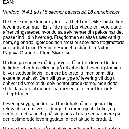
EAN:
Vurderet til
4.1
ud af 5 stjerner baseret på
28
anmeldelser
De fleste online firmaer yder til alt held en række forskellige
leveringsløsninger. En af de mest benyttede er i vore dage
afhentningssteder, hvor du så selv henter din pakke når det
passer ind i din hverdag. Fragtformen er altså usædvanlig
nem, og endda ligeledes den mest prisbevidste fragtmetode
ved køb af Trixie Premium Hundehalsbånd – i Nylon –
Papaya Orange – Flere Størrelser.
Du kan på samme måde prøve at få ordren leveret til din
lejlighed eller hus eller ud på dit arbejde. Leveringsformen
bliver sædvanligvis lidt mere bekostelig, men samtidig
ekstremt praktisk. Den billigste type af levering vil dog til
enhver tid være at du selv henter produkterne, men dette
stiller krav om at du bor i nærheden af internet firmaets
arbejdslager.
Leveringsdygtigheden på Hundehalsbånd er jo vældig
relevant såfremt vi skal bruge din ordre øjeblikkeligt, og
derfor er det sandelig på sin plads at man ser nærmere på
den estimerede leveringsdato for det aktuelle produkt.
Mange forhandlere på nettet giver løfte om 1 dags fragt på