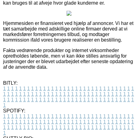
kan bruges til at afveje hvor glade kunderne er.
Hjemmesiden er finansieret ved hjælp af annoncer. Vi har et
tæt samarbejde med adskillige online firmaer derved at vi
markedsfører forretningernes tilbud, og modtager
kommission ifald vores brugere realiserer en bestilling.
Fakta vedrørende produkter og internet virksomheder
opretholdes løbende, men vi kan ikke stilles ansvarlig for
justeringer der er blevet udarbejdet efter seneste opdatering
af de anvendte data.
BITLY:
1
1
1
1
1
1
1
1
1
1
1
1
1
1
1
1
1
1
1
1
1
1
1
1
1
1
1
1
1
1
1
1
1
1
1
1
1
1
1
1
1
1
1
1
1
1
1
1
1
1
1
1
1
1
1
1
1
1
1
1
1
1
1
1
1
1
1
1
1
1
1
1
1
1
1
1
1
1
1
1
1
1
1
1
1
1
1
1
1
1
1
1
1
1
1
1
1
1
1
1
SPOTIFY:
1
1
1
1
1
1
1
1
1
1
1
1
1
1
1
1
1
1
1
1
1
1
1
1
1
1
1
1
1
1
1
1
1
1
1
1
1
1
1
1
1
1
1
1
1
1
1
1
1
1
1
1
1
1
1
1
1
1
1
1
1
1
1
1
1
1
1
1
1
1
1
1
1
1
1
1
1
1
1
1
1
1
1
1
1
1
1
1
1
1
1
1
1
1
1
1
1
1
1
1