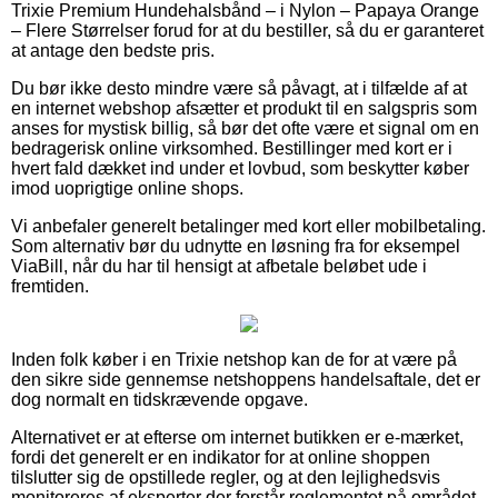
Trixie Premium Hundehalsbånd – i Nylon – Papaya Orange
– Flere Størrelser forud for at du bestiller, så du er garanteret
at antage den bedste pris.
Du bør ikke desto mindre være så påvagt, at i tilfælde af at
en internet webshop afsætter et produkt til en salgspris som
anses for mystisk billig, så bør det ofte være et signal om en
bedragerisk online virksomhed. Bestillinger med kort er i
hvert fald dækket ind under et lovbud, som beskytter køber
imod uoprigtige online shops.
Vi anbefaler generelt betalinger med kort eller mobilbetaling.
Som alternativ bør du udnytte en løsning fra for eksempel
ViaBill, når du har til hensigt at afbetale beløbet ude i
fremtiden.
Inden folk køber i en Trixie netshop kan de for at være på
den sikre side gennemse netshoppens handelsaftale, det er
dog normalt en tidskrævende opgave.
Alternativet er at efterse om internet butikken er e-mærket,
fordi det generelt er en indikator for at online shoppen
tilslutter sig de opstillede regler, og at den lejlighedsvis
monitoreres af eksperter der forstår reglementet på området.