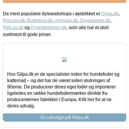
De mest populære dyrewebshops i øjeblikket er
Gilpa.dk
,
Porcani.dk
,
Bullerbox.dk
,
Animigo.dk
,
Dyrelageret.dk
,
PetLux.dk
og
DyreVerdenen.dk
, som alle har et stort
sortiment til gode priser.
Hos Gilpa.dk er de specialister inden for hundefoder og
kattemad – og det har de været siden slutningen af
90erne. De producerer deres eget foder og importerer
ligeledes en række hundefodermærker direkte fra
producenternes fabrikker i Europa. Klik her for at se
deres udvalg.
Se udvalget på Gilpa.dk