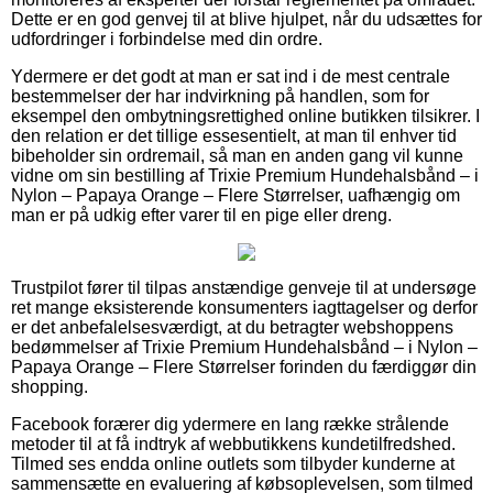
Dette er en god genvej til at blive hjulpet, når du udsættes for
udfordringer i forbindelse med din ordre.
Ydermere er det godt at man er sat ind i de mest centrale
bestemmelser der har indvirkning på handlen, som for
eksempel den ombytningsrettighed online butikken tilsikrer. I
den relation er det tillige essesentielt, at man til enhver tid
bibeholder sin ordremail, så man en anden gang vil kunne
vidne om sin bestilling af Trixie Premium Hundehalsbånd – i
Nylon – Papaya Orange – Flere Størrelser, uafhængig om
man er på udkig efter varer til en pige eller dreng.
Trustpilot fører til tilpas anstændige genveje til at undersøge
ret mange eksisterende konsumenters iagttagelser og derfor
er det anbefalelsesværdigt, at du betragter webshoppens
bedømmelser af Trixie Premium Hundehalsbånd – i Nylon –
Papaya Orange – Flere Størrelser forinden du færdiggør din
shopping.
Facebook forærer dig ydermere en lang række strålende
metoder til at få indtryk af webbutikkens kundetilfredshed.
Tilmed ses endda online outlets som tilbyder kunderne at
sammensætte en evaluering af købsoplevelsen, som tilmed