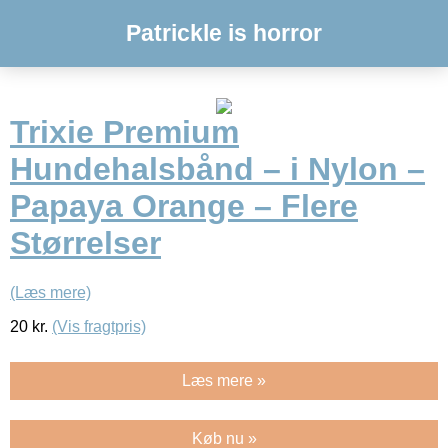
Patrickle is horror
Trixie Premium
Hundehalsbånd – i Nylon –
Papaya Orange – Flere
Størrelser
(Læs mere)
20
kr.
(Vis fragtpris)
Læs mere »
Køb nu »