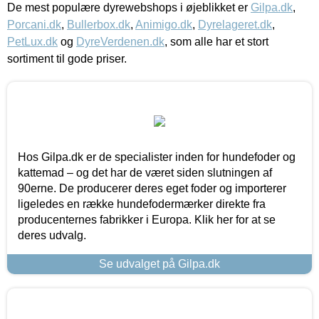
De mest populære dyrewebshops i øjeblikket er
Gilpa.dk
,
Porcani.dk
,
Bullerbox.dk
,
Animigo.dk
,
Dyrelageret.dk
,
PetLux.dk
og
DyreVerdenen.dk
, som alle har et stort
sortiment til gode priser.
Hos Gilpa.dk er de specialister inden for hundefoder og
kattemad – og det har de været siden slutningen af
90erne. De producerer deres eget foder og importerer
ligeledes en række hundefodermærker direkte fra
producenternes fabrikker i Europa. Klik her for at se
deres udvalg.
Se udvalget på Gilpa.dk