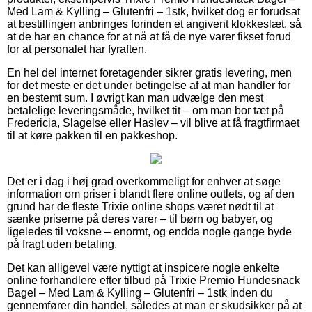
Med Lam & Kylling – Glutenfri – 1stk, hvilket dog er forudsat
at bestillingen anbringes forinden et angivent klokkeslæt, så
at de har en chance for at nå at få de nye varer fikset forud
for at personalet har fyraften.
En hel del internet foretagender sikrer gratis levering, men
for det meste er det under betingelse af at man handler for
en bestemt sum. I øvrigt kan man udvælge den mest
betalelige leveringsmåde, hvilket tit – om man bor tæt på
Fredericia, Slagelse eller Haslev – vil blive at få fragtfirmaet
til at køre pakken til en pakkeshop.
Det er i dag i høj grad overkommeligt for enhver at søge
information om priser i blandt flere online outlets, og af den
grund har de fleste Trixie online shops været nødt til at
sænke priserne på deres varer – til børn og babyer, og
ligeledes til voksne – enormt, og endda nogle gange byde
på fragt uden betaling.
Det kan alligevel være nyttigt at inspicere nogle enkelte
online forhandlere efter tilbud på Trixie Premio Hundesnack
Bagel – Med Lam & Kylling – Glutenfri – 1stk inden du
gennemfører din handel, således at man er skudsikker på at