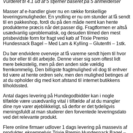
Vurderet til
4.1
ud af 5 stjerner baseret på
5
anmeldelser
Masser af e-handler giver nu en række forskellige
leveringsmuligheder. En yndling er nu om stunder at få sendt
til en pakkeshop, fordi du på den måde nemt kan hente
produkterne præcis når det passer dig. Fragtformen er altså
usædvanlig uproblematisk, og desuden tilmed den mest
prisbevidste form for fragt ved køb af Trixie Premio
Hundesnack Bagel – Med Lam & Kylling – Glutenfri – 1stk.
Du bør endvidere overveje at få varerne sendt hjem til hvor
du bor eller til dit arbejde. Denne viser sig som oftest lidt
mere bekostelig, men på den anden side vældig
fremkommelig. Den billigste fragtmulighed vil dog til enhver
tid være at hente ordren selv, men den mulighed betinges af
at du opholder dig med kort afstand til internet butikkens
tilholdssted.
Antal dages levering på Hundegodbidder kan i nogle
tilfælde være usædvanlig vital i tilfælde af at du mangler
dine nye varer øjeblikkeligt, så derfor er det tydeligvis
meningsfuldt at man studerer den forventede leveringsdato
ved det relevante produkt.
Flere online firmaer udlover 1 dags levering på massevis af
produkter, eksempelvis Trixie Premio Hundesnack Bagel –