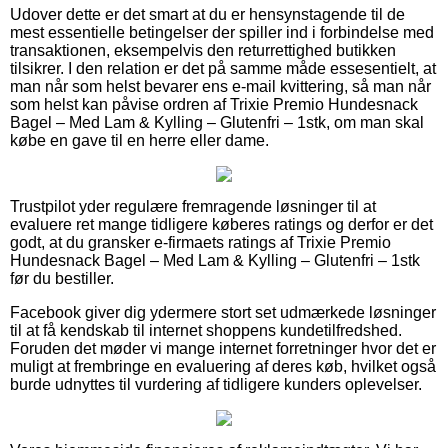
Udover dette er det smart at du er hensynstagende til de
mest essentielle betingelser der spiller ind i forbindelse med
transaktionen, eksempelvis den returrettighed butikken
tilsikrer. I den relation er det på samme måde essesentielt, at
man når som helst bevarer ens e-mail kvittering, så man når
som helst kan påvise ordren af Trixie Premio Hundesnack
Bagel – Med Lam & Kylling – Glutenfri – 1stk, om man skal
købe en gave til en herre eller dame.
Trustpilot yder regulære fremragende løsninger til at
evaluere ret mange tidligere køberes ratings og derfor er det
godt, at du gransker e-firmaets ratings af Trixie Premio
Hundesnack Bagel – Med Lam & Kylling – Glutenfri – 1stk
før du bestiller.
Facebook giver dig ydermere stort set udmærkede løsninger
til at få kendskab til internet shoppens kundetilfredshed.
Foruden det møder vi mange internet forretninger hvor det er
muligt at frembringe en evaluering af deres køb, hvilket også
burde udnyttes til vurdering af tidligere kunders oplevelser.