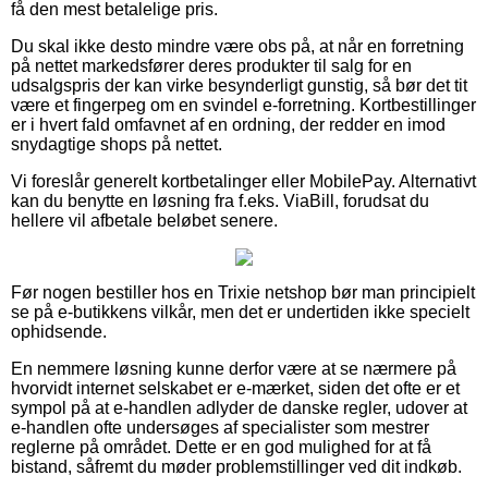
få den mest betalelige pris.
Du skal ikke desto mindre være obs på, at når en forretning
på nettet markedsfører deres produkter til salg for en
udsalgspris der kan virke besynderligt gunstig, så bør det tit
være et fingerpeg om en svindel e-forretning. Kortbestillinger
er i hvert fald omfavnet af en ordning, der redder en imod
snydagtige shops på nettet.
Vi foreslår generelt kortbetalinger eller MobilePay. Alternativt
kan du benytte en løsning fra f.eks. ViaBill, forudsat du
hellere vil afbetale beløbet senere.
Før nogen bestiller hos en Trixie netshop bør man principielt
se på e-butikkens vilkår, men det er undertiden ikke specielt
ophidsende.
En nemmere løsning kunne derfor være at se nærmere på
hvorvidt internet selskabet er e-mærket, siden det ofte er et
sympol på at e-handlen adlyder de danske regler, udover at
e-handlen ofte undersøges af specialister som mestrer
reglerne på området. Dette er en god mulighed for at få
bistand, såfremt du møder problemstillinger ved dit indkøb.