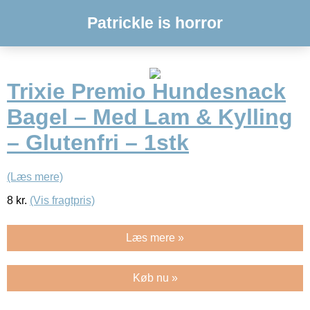
Patrickle is horror
Trixie Premio Hundesnack
Bagel – Med Lam & Kylling
– Glutenfri – 1stk
(Læs mere)
8
kr.
(Vis fragtpris)
Læs mere »
Køb nu »