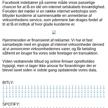
Facebook indebærer på samme måde visse passelige
chancer for at få en idé om internet selskabets troværdighed.
Foruden det møder vi en række internet webshops som
tilbyder kunderne at sammensætte en anmeldelse af
virksomhedens service, som ydermere bør drages fordel af
til at få et indtryk af hvor glade kunderne er.
Hjemmesiden er finansieret af reklamer. Vi har et fast
samarbejde med en gruppe af internet virksomheder derved
at vi annoncerer virksomhedernes varer, og får betaling
såfremt en bruger fra vores side foretager en transaktion.
Viden vedrørende tilbud og online firmaer opretholdes
hyppigt, men vi tager ikke ansvar for forandringer der er
blevet lavet siden vi sidste gang opdaterede vores data.
BITLY:
1
1
1
1
1
1
1
1
1
1
1
1
1
1
1
1
1
1
1
1
1
1
1
1
1
1
1
1
1
1
1
1
1
1
1
1
1
1
1
1
1
1
1
1
1
1
1
1
1
1
1
1
1
1
1
1
1
1
1
1
1
1
1
1
1
1
1
1
1
1
1
1
1
1
1
1
1
1
1
1
1
1
1
1
1
1
1
1
1
1
1
1
1
1
1
1
1
1
1
1
SPOTIFY: