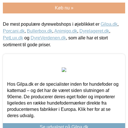
Køb nu »
De mest populære dyrewebshops i øjeblikket er
Gilpa.dk
,
Porcani.dk
,
Bullerbox.dk
,
Animigo.dk
,
Dyrelageret.dk
,
PetLux.dk
og
DyreVerdenen.dk
, som alle har et stort
sortiment til gode priser.
Hos Gilpa.dk er de specialister inden for hundefoder og
kattemad – og det har de været siden slutningen af
90erne. De producerer deres eget foder og importerer
ligeledes en række hundefodermærker direkte fra
producenternes fabrikker i Europa. Klik her for at se
deres udvalg.
Se udvalget på Gilpa.dk