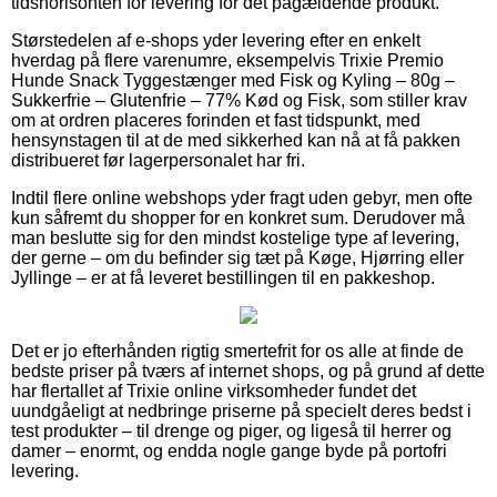
tidshorisonten for levering for det pågældende produkt.
Størstedelen af e-shops yder levering efter en enkelt
hverdag på flere varenumre, eksempelvis Trixie Premio
Hunde Snack Tyggestænger med Fisk og Kyling – 80g –
Sukkerfrie – Glutenfrie – 77% Kød og Fisk, som stiller krav
om at ordren placeres forinden et fast tidspunkt, med
hensynstagen til at de med sikkerhed kan nå at få pakken
distribueret før lagerpersonalet har fri.
Indtil flere online webshops yder fragt uden gebyr, men ofte
kun såfremt du shopper for en konkret sum. Derudover må
man beslutte sig for den mindst kostelige type af levering,
der gerne – om du befinder sig tæt på Køge, Hjørring eller
Jyllinge – er at få leveret bestillingen til en pakkeshop.
Det er jo efterhånden rigtig smertefrit for os alle at finde de
bedste priser på tværs af internet shops, og på grund af dette
har flertallet af Trixie online virksomheder fundet det
uundgåeligt at nedbringe priserne på specielt deres bedst i
test produkter – til drenge og piger, og ligeså til herrer og
damer – enormt, og endda nogle gange byde på portofri
levering.