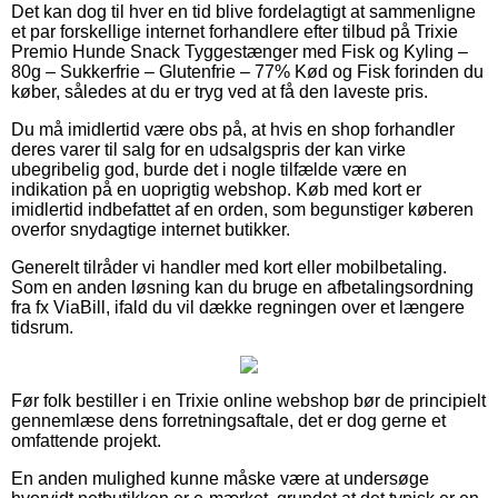
Det kan dog til hver en tid blive fordelagtigt at sammenligne
et par forskellige internet forhandlere efter tilbud på Trixie
Premio Hunde Snack Tyggestænger med Fisk og Kyling –
80g – Sukkerfrie – Glutenfrie – 77% Kød og Fisk forinden du
køber, således at du er tryg ved at få den laveste pris.
Du må imidlertid være obs på, at hvis en shop forhandler
deres varer til salg for en udsalgspris der kan virke
ubegribelig god, burde det i nogle tilfælde være en
indikation på en uoprigtig webshop. Køb med kort er
imidlertid indbefattet af en orden, som begunstiger køberen
overfor snydagtige internet butikker.
Generelt tilråder vi handler med kort eller mobilbetaling.
Som en anden løsning kan du bruge en afbetalingsordning
fra fx ViaBill, ifald du vil dække regningen over et længere
tidsrum.
Før folk bestiller i en Trixie online webshop bør de principielt
gennemlæse dens forretningsaftale, det er dog gerne et
omfattende projekt.
En anden mulighed kunne måske være at undersøge