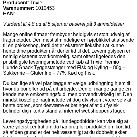
Producent:
Trixie
Varenummer:
1010453
EAN:
Vurderet til
4.8
ud af 5 stjerner baseret på
3
anmeldelser
Mange online firmaer frembyder heldigvis et stort udvalg af
fragtmetoder. Den mest almindelige er i øjeblikket at afsende
til en pakkeshop, fordi det er ekstremt fleksibelt at kunne
hente dine produkter når der er tid til det. Leveringstypen er
nemlig ekstremt overkommelig, samt oftest ligeledes den
prisbilligste leveringsmetode ved køb af Trixie Premio
Hunde Snack Tyggestænger med Fisk og Kyling – 80g –
Sukkerfrie – Glutenfrie – 77% Kød og Fisk.
Du kan lige så vel planlægge at vælge udbringning hjem til
hvor du bor eller ud på dit arbejde. Den er mange gange en
kende mere omkostningsfuld, men omvendt virkelig let. Den
mindst kostelige fragtmetode vil dog utvivlsomt være selv at
hente ordren, som desværre er betinget af at du fysisk
befinder dig i kort afstand af internet webshoppens lager.
Leveringsdygtigheden på Hundegodbidder kan vise sig at
være yderst central om du har brug for produktet om kort tid,
så af den grund er det helt væsentligt at du dobbelttjekker