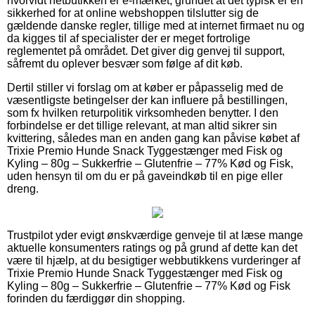
hvorvidt netbutikken er e-mærket, grundet at det typisk er en
sikkerhed for at online webshoppen tilslutter sig de
gældende danske regler, tillige med at internet firmaet nu og
da kigges til af specialister der er meget fortrolige
reglementet på området. Det giver dig genvej til support,
såfremt du oplever besvær som følge af dit køb.
Dertil stiller vi forslag om at køber er påpasselig med de
væsentligste betingelser der kan influere på bestillingen,
som fx hvilken returpolitik virksomheden benytter. I den
forbindelse er det tillige relevant, at man altid sikrer sin
kvittering, således man en anden gang kan påvise købet af
Trixie Premio Hunde Snack Tyggestænger med Fisk og
Kyling – 80g – Sukkerfrie – Glutenfrie – 77% Kød og Fisk,
uden hensyn til om du er på gaveindkøb til en pige eller
dreng.
Trustpilot yder evigt ønskværdige genveje til at læse mange
aktuelle konsumenters ratings og på grund af dette kan det
være til hjælp, at du besigtiger webbutikkens vurderinger af
Trixie Premio Hunde Snack Tyggestænger med Fisk og
Kyling – 80g – Sukkerfrie – Glutenfrie – 77% Kød og Fisk
forinden du færdiggør din shopping.