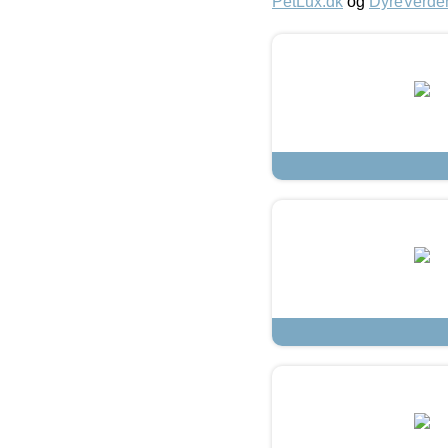
PetLux.dk
og
DyreVerde