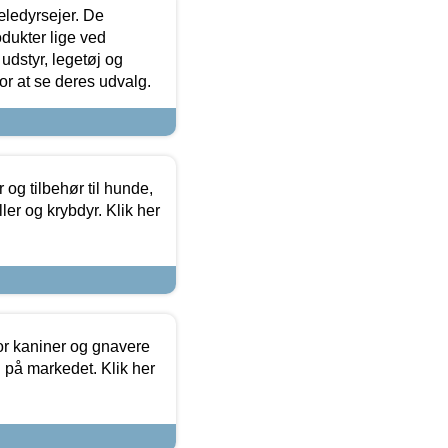
æledyrsejer. De
odukter lige ved
udstyr, legetøj og
 for at se deres udvalg.
og tilbehør til hunde,
ller og krybdyr. Klik her
or kaniner og gnavere
g på markedet. Klik her