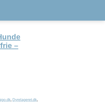
 Hunde
rie –
igo.dk
,
Dyrelageret.dk
,