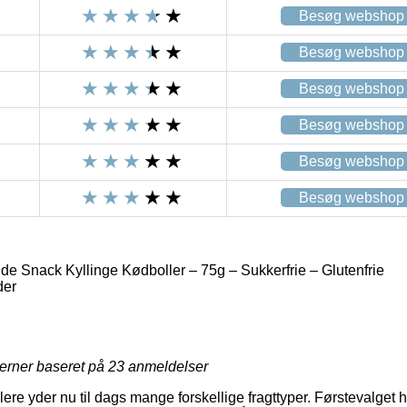
Besøg webshop
Besøg webshop
Besøg webshop
Besøg webshop
Besøg webshop
Besøg webshop
de Snack Kyllinge Kødboller – 75g – Sukkerfrie – Glutenfrie
der
jerner baseret på
23
anmeldelser
lere yder nu til dags mange forskellige fragttyper. Førstevalget