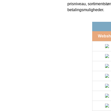
prisniveau, sortimentstø
betalingsmuligheder.
Websh