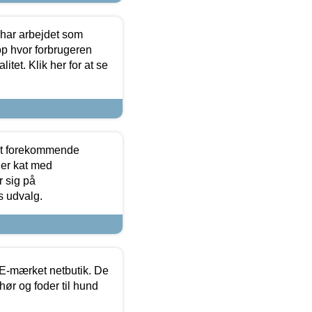
 har arbejdet som
op hvor forbrugeren
itet. Klik her for at se
est forekommende
ler kat med
r sig på
s udvalg.
E-mærket netbutik. De
hør og foder til hund