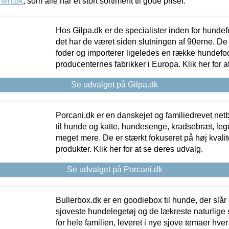
nen.dk
, som alle har et stort sortiment til gode priser.
Hos Gilpa.dk er de specialister inden for hunde
det har de været siden slutningen af 90erne. De
foder og importerer ligeledes en række hundefo
producenternes fabrikker i Europa. Klik her for a
Se udvalget på Gilpa.dk
Porcani.dk er en danskejet og familiedrevet netb
til hunde og katte, hundesenge, kradsebræt, leg
meget mere. De er stærkt fokuseret på høj kvali
produkter. Klik her for at se deres udvalg.
Se udvalget på Porcani.dk
Bullerbox.dk er en goodiebox til hunde, der slår 
sjoveste hundelegetøj og de lækreste naturlige
for hele familien, leveret i nye sjove temaer hver