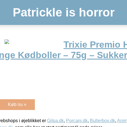
Patrickle is horror
Trixie Premio
nge Kødboller – 75g – Sukkerf
Køb nu »
bshops i øjeblikket er
Gilpa.dk
,
Porcani.dk
,
Bullerbox.dk
,
Anim