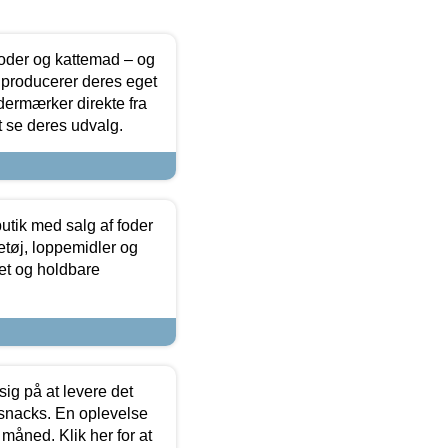
foder og kattemad – og
 producerer deres eget
dermærker direkte fra
t se deres udvalg.
utik med salg af foder
etøj, loppemidler og
tet og holdbare
sig på at levere det
 snacks. En oplevelse
 måned. Klik her for at