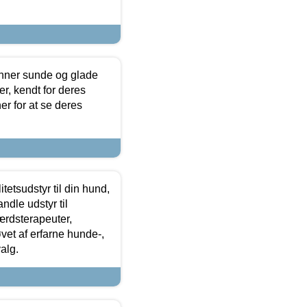
enner sunde og glade
r, kendt for deres
r for at se deres
tetsudstyr til din hund,
ndle udstyr til
ærdsterapeuter,
øvet af erfarne hunde-,
alg.