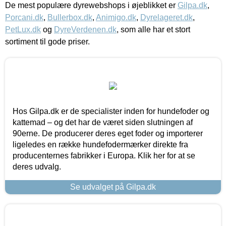
De mest populære dyrewebshops i øjeblikket er
Gilpa.dk
,
Porcani.dk
,
Bullerbox.dk
,
Animigo.dk
,
Dyrelageret.dk
,
PetLux.dk
og
DyreVerdenen.dk
, som alle har et stort
sortiment til gode priser.
Hos Gilpa.dk er de specialister inden for hundefoder og
kattemad – og det har de været siden slutningen af
90erne. De producerer deres eget foder og importerer
ligeledes en række hundefodermærker direkte fra
producenternes fabrikker i Europa. Klik her for at se
deres udvalg.
Se udvalget på Gilpa.dk