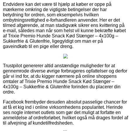
Endvidere kan det være til hjælp at køber er oppe på
mærkerne omkring de vigtigste betingelser der har
betydning for ordren, som eksempelvis hvilken
ombytningsrettighed e-forhandleren anvender. Her er det
tilmed afgørende, at man stadigvæk sikrer ens kvittering på
e-mail, således man når som helst vil kunne bekræfte købet
af Trixie Premio Hunde Snack Kød Stænger – 4x100g –
Sukkerfrie & Glutenfrie, ligegyldigt om man er på
gaveindkøb til en pige eller dreng.
Trustpilot genererer altid anstændige muligheder for at
gennemrode diverse øvrige forbrugeres opfattelser og derfor
går vi ind for, at du kigger nærmere på online shoppens
omtaler af Trixie Premio Hunde Snack Kød Stænger –
4x100g – Sukkerfrie & Glutenfrie forinden du placerer din
ordre.
Facebook frembyder desuden absolut passelige chancer for
at få et kig ind i online virksomhedens popularitet. Herinde
ses nogle internet outlets som gør det muligt at forfatte en
anmeldelse af ordreforløbet, hvilket også må drages fordel af
til afvejning af kundetilfredsheden.