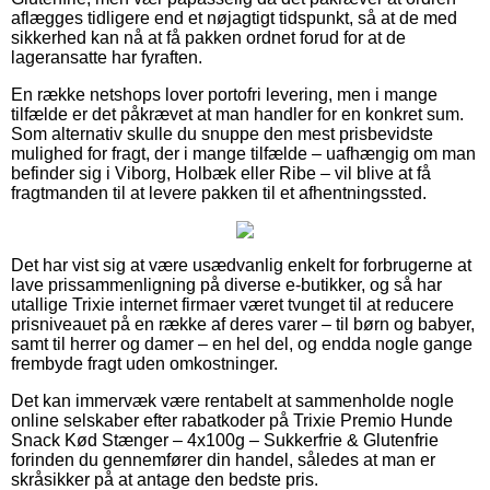
aflægges tidligere end et nøjagtigt tidspunkt, så at de med
sikkerhed kan nå at få pakken ordnet forud for at de
lageransatte har fyraften.
En række netshops lover portofri levering, men i mange
tilfælde er det påkrævet at man handler for en konkret sum.
Som alternativ skulle du snuppe den mest prisbevidste
mulighed for fragt, der i mange tilfælde – uafhængig om man
befinder sig i Viborg, Holbæk eller Ribe – vil blive at få
fragtmanden til at levere pakken til et afhentningssted.
Det har vist sig at være usædvanlig enkelt for forbrugerne at
lave prissammenligning på diverse e-butikker, og så har
utallige Trixie internet firmaer været tvunget til at reducere
prisniveauet på en række af deres varer – til børn og babyer,
samt til herrer og damer – en hel del, og endda nogle gange
frembyde fragt uden omkostninger.
Det kan immervæk være rentabelt at sammenholde nogle
online selskaber efter rabatkoder på Trixie Premio Hunde
Snack Kød Stænger – 4x100g – Sukkerfrie & Glutenfrie
forinden du gennemfører din handel, således at man er
skråsikker på at antage den bedste pris.