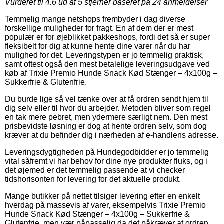
Vurderet til
4.6
ud af 5 stjerner baseret på
24
anmeldelser
Temmelig mange netshops frembyder i dag diverse
forskellige muligheder for fragt. En af dem der er mest
populær er for øjeblikket pakkeshops, fordi det så er super
fleksibelt for dig at kunne hente dine varer når du har
mulighed for det. Leveringstypen er jo temmelig praktisk,
samt oftest også den mest betalelige leveringsudgave ved
køb af Trixie Premio Hunde Snack Kød Stænger – 4x100g –
Sukkerfrie & Glutenfrie.
Du burde lige så vel tænke over at få ordren sendt hjem til
dig selv eller til hvor du arbejder. Metoden bliver som regel
en tak mere pebret, men ydermere særligt nem. Den mest
prisbevidste løsning er dog at hente ordren selv, som dog
kræver at du befinder dig i nærheden af e-handlens adresse.
Leveringsdygtigheden på Hundegodbidder er jo temmelig
vital såfremt vi har behov for dine nye produkter fluks, og i
det øjemed er det temmelig passende at vi checker
tidshorisonten for levering for det aktuelle produkt.
Mange butikker på nettet tilsiger levering efter en enkelt
hverdag på massevis af varer, eksempelvis Trixie Premio
Hunde Snack Kød Stænger – 4x100g – Sukkerfrie &
Glutenfrie, men vær påpasselig da det påkræver at ordren