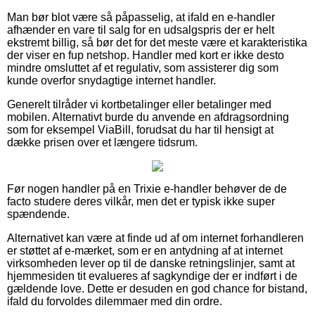
Man bør blot være så påpasselig, at ifald en e-handler
afhænder en vare til salg for en udsalgspris der er helt
ekstremt billig, så bør det for det meste være et karakteristika
der viser en fup netshop. Handler med kort er ikke desto
mindre omsluttet af et regulativ, som assisterer dig som
kunde overfor snydagtige internet handler.
Generelt tilråder vi kortbetalinger eller betalinger med
mobilen. Alternativt burde du anvende en afdragsordning
som for eksempel ViaBill, forudsat du har til hensigt at
dække prisen over et længere tidsrum.
Før nogen handler på en Trixie e-handler behøver de de
facto studere deres vilkår, men det er typisk ikke super
spændende.
Alternativet kan være at finde ud af om internet forhandleren
er støttet af e-mærket, som er en antydning af at internet
virksomheden lever op til de danske retningslinjer, samt at
hjemmesiden tit evalueres af sagkyndige der er indført i de
gældende love. Dette er desuden en god chance for bistand,
ifald du forvoldes dilemmaer med din ordre.