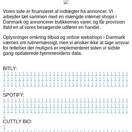
Vores side er finansieret af indtægter fra annoncer. Vi
arbejder tæt sammen med en mængde internet shops i
Danmark og annoncerer butikkernes varer, og får provision
ifald en af vores besøgende udfører en handel.
Oplysninger omkring tilbud og online webshops i Danmark
værnes om rutinemæssigt, men vi ønsker ikke at tage ansvar
for rettelser der muligvis er implementeret siden vi sidste
gang opdaterede hjemmesidens data.
BITLY:
1
1
1
1
1
1
1
1
1
1
1
1
1
1
1
1
1
1
1
1
1
1
1
1
1
1
1
1
1
1
1
1
1
1
1
1
1
1
1
1
1
1
1
1
1
1
1
1
1
1
1
1
1
1
1
1
1
1
1
1
1
1
1
1
1
1
1
1
1
1
1
1
1
1
1
1
1
1
1
1
1
1
1
1
1
1
1
1
1
1
1
1
1
1
1
1
1
1
1
1
SPOTIFY:
1
1
1
1
1
1
1
1
1
1
1
1
1
1
1
1
1
1
1
1
1
1
1
1
1
1
1
1
1
1
1
1
1
1
1
1
1
1
1
1
1
1
1
1
1
1
1
1
1
1
1
1
1
1
1
1
1
1
1
1
1
1
1
1
1
1
1
1
1
1
1
1
1
1
1
1
1
1
1
1
1
1
1
1
1
1
1
1
1
1
1
1
1
1
1
1
1
1
1
1
CUTTLY BIO:
1