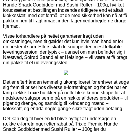
Hunde Snack Godbidder med Sushi Ruller – 100g, hvilket
forudsætter at bestillingen indsendes tidligere end et aftalt
klokkeslæt, med det formål at de med sikkerhed kan nå at få
pakken hen til fragtfirmaet inden lagermedarbejderne drager
hjemad.
Visse forhandlere på nettet garanterer fragt uden
omkostninger, men tit gælder det kun hvis man handler for
en bestemt sum. Ellers skal du snuppe den mest letkøbte
leveringsversion, der typisk – uanset om man befinder sig i
Næstved, Solrød Strand eller Helsinge – vil være at få bragt
din pakke til et udleveringssted.
Det er efterhånden temmelig ukompliceret for enhver at søge
sig frem til priser hos diverse e-forretninger, og for det har en
lang række Trixie butikker på nettet ikke kunne slippe for at
nedskære salgspriserne på en række af deres produkter – til
piger og drenge, og samtidig til kvinder og mænd –
kolossalt, og endda nogle gange sikre fragt uden betaling.
Det kan dog til hver en tid blive nyttigt at undersøge en
række e-forretninger efter rabat på Trixie Premio Hunde
Snack Godbidder med Sushi Ruller – 100g før du