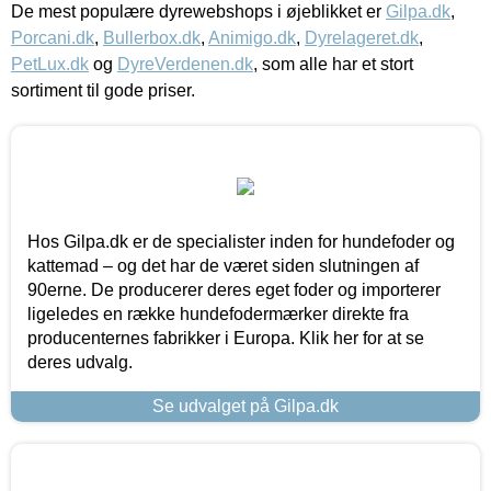
De mest populære dyrewebshops i øjeblikket er
Gilpa.dk
,
Porcani.dk
,
Bullerbox.dk
,
Animigo.dk
,
Dyrelageret.dk
,
PetLux.dk
og
DyreVerdenen.dk
, som alle har et stort
sortiment til gode priser.
Hos Gilpa.dk er de specialister inden for hundefoder og
kattemad – og det har de været siden slutningen af
90erne. De producerer deres eget foder og importerer
ligeledes en række hundefodermærker direkte fra
producenternes fabrikker i Europa. Klik her for at se
deres udvalg.
Se udvalget på Gilpa.dk