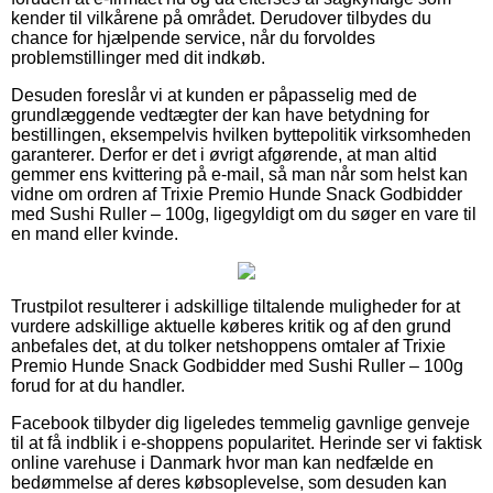
kender til vilkårene på området. Derudover tilbydes du
chance for hjælpende service, når du forvoldes
problemstillinger med dit indkøb.
Desuden foreslår vi at kunden er påpasselig med de
grundlæggende vedtægter der kan have betydning for
bestillingen, eksempelvis hvilken byttepolitik virksomheden
garanterer. Derfor er det i øvrigt afgørende, at man altid
gemmer ens kvittering på e-mail, så man når som helst kan
vidne om ordren af Trixie Premio Hunde Snack Godbidder
med Sushi Ruller – 100g, ligegyldigt om du søger en vare til
en mand eller kvinde.
Trustpilot resulterer i adskillige tiltalende muligheder for at
vurdere adskillige aktuelle køberes kritik og af den grund
anbefales det, at du tolker netshoppens omtaler af Trixie
Premio Hunde Snack Godbidder med Sushi Ruller – 100g
forud for at du handler.
Facebook tilbyder dig ligeledes temmelig gavnlige genveje
til at få indblik i e-shoppens popularitet. Herinde ser vi faktisk
online varehuse i Danmark hvor man kan nedfælde en
bedømmelse af deres købsoplevelse, som desuden kan