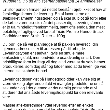
Vurderet til
3.6
ud af 5 stjerner baseret på
14
anmeldelser
En stor portion firmaer på nettet foreslår i øjeblikket et hav af
forskellige former for levering. En af favoritterne er i
øjeblikket afhentningssteder, og så skal du blot gå forbi efter
de købte varer præcis når det passer dig. Leveringsformen
er jo ualmindeligt fremkommelig, samt ofte endda den mest
betalelige fragttype ved køb af Trixie Premio Hunde Snack
Godbidder med Sushi Ruller – 100g.
Du bør lige så vel planlægge at få pakken leveret til din
hjemmeadresse eller til adressen på dit arbejde.
Leveringstypen er sædvanligvis en smule mere
omkostningsfuld, men endvidere usædvanlig smart. Den
prisbilligste form for fragt vil dog altid være at du selv henter
produkterne, som dog står og falder med at du lever lige ved
internet selskabets bopæl.
Leveringstidspunktet på Hundegodbidder kan vise sig at
være virkelig afgørende ifald vi mangler produkterne om få
sekunder, og i det øjemed er det nemlig passende at vi
studerer det anslåede leveringstidspunkt for den relevante
vare.
Masser af e-forretninger yder levering efter en enkelt
hverdag på de fleste produkter, eksempelvis Trixie Premio