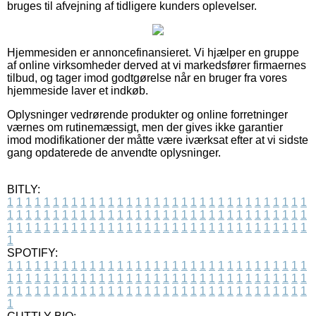
bruges til afvejning af tidligere kunders oplevelser.
Hjemmesiden er annoncefinansieret. Vi hjælper en gruppe
af online virksomheder derved at vi markedsfører firmaernes
tilbud, og tager imod godtgørelse når en bruger fra vores
hjemmeside laver et indkøb.
Oplysninger vedrørende produkter og online forretninger
værnes om rutinemæssigt, men der gives ikke garantier
imod modifikationer der måtte være iværksat efter at vi sidste
gang opdaterede de anvendte oplysninger.
BITLY:
1
1
1
1
1
1
1
1
1
1
1
1
1
1
1
1
1
1
1
1
1
1
1
1
1
1
1
1
1
1
1
1
1
1
1
1
1
1
1
1
1
1
1
1
1
1
1
1
1
1
1
1
1
1
1
1
1
1
1
1
1
1
1
1
1
1
1
1
1
1
1
1
1
1
1
1
1
1
1
1
1
1
1
1
1
1
1
1
1
1
1
1
1
1
1
1
1
1
1
1
SPOTIFY:
1
1
1
1
1
1
1
1
1
1
1
1
1
1
1
1
1
1
1
1
1
1
1
1
1
1
1
1
1
1
1
1
1
1
1
1
1
1
1
1
1
1
1
1
1
1
1
1
1
1
1
1
1
1
1
1
1
1
1
1
1
1
1
1
1
1
1
1
1
1
1
1
1
1
1
1
1
1
1
1
1
1
1
1
1
1
1
1
1
1
1
1
1
1
1
1
1
1
1
1