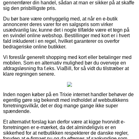
gennemfører din handel, sådan at man er sikker på at skaffe
sig den prisbilligste pris.
Du bør bare være omhyggelig med, at når en e-butik
annoncerer deres varer for en salgspris som virker
usædvanlig lav, kunne det i nogle tilfælde være et tegn på
en svindel online webshop. Bestillinger med kort er i hvert
fald inkluderet i en regel, hvilket garanterer os overfor
bedrageriske online butikker.
Vi foreslår generelt shopping med kort eller betalinger med
mobilen. Som en alternativ mulighed bør du overveje en
afdragsløsning fra f.eks. ViaBill, for så vidt du tilstræber at
klare regningen senere.
Inden nogen køber på en Trixie internet handler behøver de
egentlig gøre sig bekendt med indholdet af webbutikkens
forretningsvilkår, det er dog mange gange ikke super
spændende.
Et alternativt forslag kan derfor være at kigge hvorvidt e-
forretningen er e-mærket, da det almindeligvis er en
sikkerhed for at netbutikken respekterer de danske regler,
foruden at e-firmaet nu og da efterses af sagkyndige som