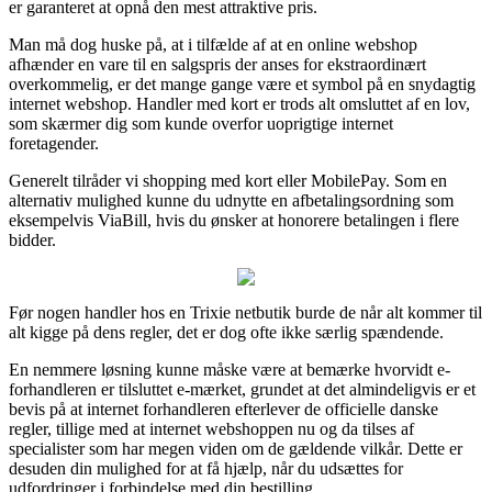
er garanteret at opnå den mest attraktive pris.
Man må dog huske på, at i tilfælde af at en online webshop
afhænder en vare til en salgspris der anses for ekstraordinært
overkommelig, er det mange gange være et symbol på en snydagtig
internet webshop. Handler med kort er trods alt omsluttet af en lov,
som skærmer dig som kunde overfor uoprigtige internet
foretagender.
Generelt tilråder vi shopping med kort eller MobilePay. Som en
alternativ mulighed kunne du udnytte en afbetalingsordning som
eksempelvis ViaBill, hvis du ønsker at honorere betalingen i flere
bidder.
Før nogen handler hos en Trixie netbutik burde de når alt kommer til
alt kigge på dens regler, det er dog ofte ikke særlig spændende.
En nemmere løsning kunne måske være at bemærke hvorvidt e-
forhandleren er tilsluttet e-mærket, grundet at det almindeligvis er et
bevis på at internet forhandleren efterlever de officielle danske
regler, tillige med at internet webshoppen nu og da tilses af
specialister som har megen viden om de gældende vilkår. Dette er
desuden din mulighed for at få hjælp, når du udsættes for
udfordringer i forbindelse med din bestilling.