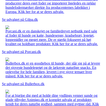
producerer deres eget foder og importerer ligeledes en række
hundefodermærker direkte fra producenternes fabrikker i
Europa. Klik her for at se deres udvalg.
Se udvalget på Gilpa.dk
Porcani.dk er en danskejet og familiedrevet netbutik med salg
af foder til hunde og katte, hundesenge, kradsebræt, legetøj,
loppemidler og meget mere. De er stærkt fokuseret på høj
kvalitet og holdbare produkter. Klik her for at se deres udvalg.
Se udvalget på Porcani.dk
Bullerbox.dk er en goodiebox til hunde, der slår sig på at levere
det sjoveste hundelegetøj og de lækreste naturlige snacks. En
oplevelse for hele familien, leveret i nye sjove temaer hver
måned. Klik her for at se deres udvalg.
Se udvalget på Bullerbox.dk
For at hjælpe dig med at holde dine yndlings venner sunde og
glade tilbyder Animigo.dk et komplet udvalg af produkter,
kendt for deres naturlig godhed, sammen med nyttige råd. Klik