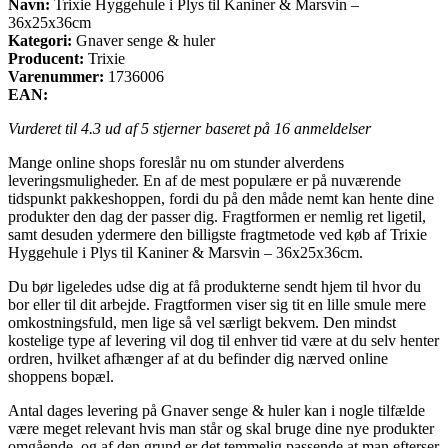
Navn:
Trixie Hyggehule i Plys til Kaniner & Marsvin –
36x25x36cm
Kategori:
Gnaver senge & huler
Producent:
Trixie
Varenummer:
1736006
EAN:
Vurderet til
4.3
ud af 5 stjerner baseret på
16
anmeldelser
Mange online shops foreslår nu om stunder alverdens
leveringsmuligheder. En af de mest populære er på nuværende
tidspunkt pakkeshoppen, fordi du på den måde nemt kan hente dine
produkter den dag der passer dig. Fragtformen er nemlig ret ligetil,
samt desuden ydermere den billigste fragtmetode ved køb af Trixie
Hyggehule i Plys til Kaniner & Marsvin – 36x25x36cm.
Du bør ligeledes udse dig at få produkterne sendt hjem til hvor du
bor eller til dit arbejde. Fragtformen viser sig tit en lille smule mere
omkostningsfuld, men lige så vel særligt bekvem. Den mindst
kostelige type af levering vil dog til enhver tid være at du selv henter
ordren, hvilket afhænger af at du befinder dig nærved online
shoppens bopæl.
Antal dages levering på Gnaver senge & huler kan i nogle tilfælde
være meget relevant hvis man står og skal bruge dine nye produkter
omgående, og af den grund er det temmelig passende at man efterser