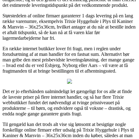
det estimerede leveringstidspunkt på det vedkommende produkt.
Størstedelen af online firmaer garanterer 1 dags levering på en lang
række varenumre, eksempelvis Trixie Hyggehule i Plys til Kaniner
& Marsvin – 36x25x36cm, hvilket antager at du når at bestille inden
et aftalt tidspunkt, så de kan nå at få varen klar før
lagermedarbejderne har fri.
En række internet butikker lover fri fragt, men i reglen under
forudsætning af at man handler for en fastsat sum. Alternativt bør
man gribe den mest prisbevidste leveringsløsning, der mange gange
– hvad end du er ved Esbjerg, Nyborg eller Aars – vil være at få
fragtmanden til at bringe bestillingen til et afhentningssted.
Det er jo efterhånden ualmindeligt let gængeligt for os alle at finde
de laveste priser på flere internet handler, og så har flere Trixie
webbutikker fundet det nødvendigt at tvinge prisniveauet på
produkterne – til børn, og endvidere også til voksne – drastisk, og
endda nogle gange garantere gratis fragt.
Til gengæld kan det trods alt vise sig lønsomt at besigtige nogle
forskellige online firmaer efter udsalg på Trixie Hyggehule i Plys til
Kaniner & Marsvin – 36x25x36cm inden du køber, således at man