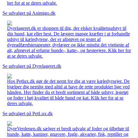
her for at se deres udvalg.
Se udvalget på Animigo.dk
Dyrelageret.dk er shoppen til dig, der elsker kvalitetsudstyr til
din hund, kat eller hest. De lægger mange kræfter i at forhandle
udstyr til kæledyrene, der er afprøvet og testet af
dyreadfærdsterapeuter, dyrlæger og ikke mindst det vigtigste af
alt, afprøvet af erfarne hunde-, katte-, og hesteejere. Klik her for
at se deres udvalg.
Se udvalget på Dyrelageret.dk
Hos Petlux.dk gør de det nemt for dig at være kæledyrsejer. De
hjælper dig nemlig med altid at have de rette produkter lige ved
hånden. Her finder du et bredt sortiment af både udstyr, legetøj
og foder i høj kvalitet til både hund og kat. Klik her for at se
deres udvalg.
Se udvalget på PetLux.dk
DyreVerdenen.dk sælger et bredt udvalg af foder og tilbehør til
hunde, katte, kaniner, gnavere, fugle, akvarier, fisk, reptiller og