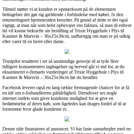
Tilmed støtter vi at kunden er opmærksom på de elementære
betingelser der gør sig gældende i forbindelse med købet, fx den
returneringsret hjemmesiden benytter. På grund af dette er det også
vigtigt, at man når som helst opbevarer ens faktura, så man til enhver
tid vil kunne bekræfte sin bestilling af Trixie Hyggehule i Plys til
Kaniner & Marsvin – 36x25x36cm, uafhængig om man er på udkig
efter varer til en herre eller dame.
Trustpilot resulterer i ret så anstændige genveje til at tyde flere
tidligere konsumenters iagttagelser og herved går vi ind for, at du
eksaminerer e-firmaets vurderinger af Trixie Hyggehule i Plys til
Kaniner & Marsvin – 36x25x36cm før du bestiller.
Facebook leverer også en lang række fremragende chancer for at få
en idé om e-forhandlerens pålidelighed. Derudover ses nogle
internet outlets som giver kunderne mulighed for at give en
bedømmelse af deres køb, som ligeledes kan drages fordel af til at
fornemme hvor glade kunderne er.
Denne side finansieres af annoncer. Vi har faste samarbejder med en