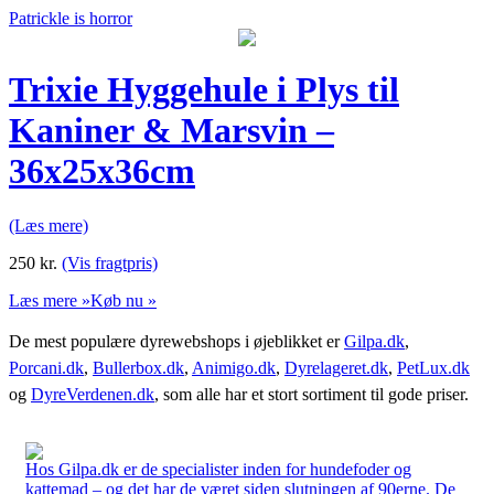
Patrickle is horror
Trixie Hyggehule i Plys til
Kaniner & Marsvin –
36x25x36cm
(Læs mere)
250
kr.
(Vis fragtpris)
Læs mere »
Køb nu »
De mest populære dyrewebshops i øjeblikket er
Gilpa.dk
,
Porcani.dk
,
Bullerbox.dk
,
Animigo.dk
,
Dyrelageret.dk
,
PetLux.dk
og
DyreVerdenen.dk
, som alle har et stort sortiment til gode priser.
Hos Gilpa.dk er de specialister inden for hundefoder og
kattemad – og det har de været siden slutningen af 90erne. De