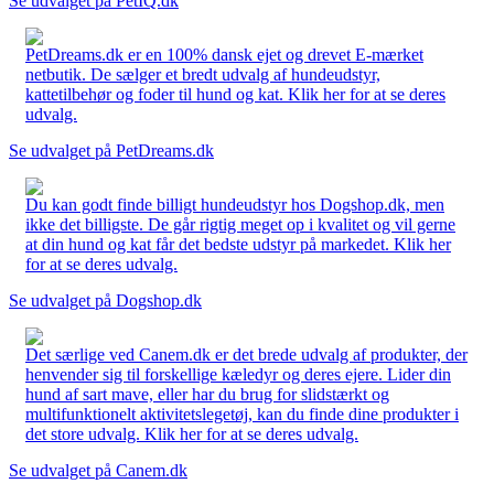
Se udvalget på PetIQ.dk
PetDreams.dk er en 100% dansk ejet og drevet E-mærket
netbutik. De sælger et bredt udvalg af hundeudstyr,
kattetilbehør og foder til hund og kat. Klik her for at se deres
udvalg.
Se udvalget på PetDreams.dk
Du kan godt finde billigt hundeudstyr hos Dogshop.dk, men
ikke det billigste. De går rigtig meget op i kvalitet og vil gerne
at din hund og kat får det bedste udstyr på markedet. Klik her
for at se deres udvalg.
Se udvalget på Dogshop.dk
Det særlige ved Canem.dk er det brede udvalg af produkter, der
henvender sig til forskellige kæledyr og deres ejere. Lider din
hund af sart mave, eller har du brug for slidstærkt og
multifunktionelt aktivitetslegetøj, kan du finde dine produkter i
det store udvalg. Klik her for at se deres udvalg.
Se udvalget på Canem.dk