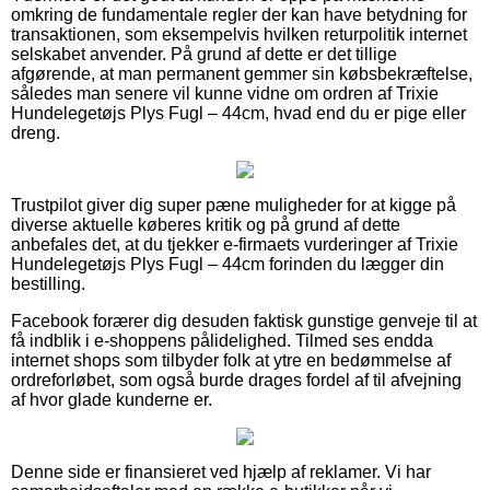
omkring de fundamentale regler der kan have betydning for
transaktionen, som eksempelvis hvilken returpolitik internet
selskabet anvender. På grund af dette er det tillige
afgørende, at man permanent gemmer sin købsbekræftelse,
således man senere vil kunne vidne om ordren af Trixie
Hundelegetøjs Plys Fugl – 44cm, hvad end du er pige eller
dreng.
Trustpilot giver dig super pæne muligheder for at kigge på
diverse aktuelle køberes kritik og på grund af dette
anbefales det, at du tjekker e-firmaets vurderinger af Trixie
Hundelegetøjs Plys Fugl – 44cm forinden du lægger din
bestilling.
Facebook forærer dig desuden faktisk gunstige genveje til at
få indblik i e-shoppens pålidelighed. Tilmed ses endda
internet shops som tilbyder folk at ytre en bedømmelse af
ordreforløbet, som også burde drages fordel af til afvejning
af hvor glade kunderne er.
Denne side er finansieret ved hjælp af reklamer. Vi har