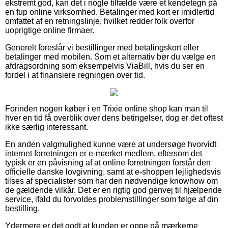
ekstremt god, kan det i nogle tilfælde være et kendetegn på
en fup online virksomhed. Betalinger med kort er imidlertid
omfattet af en retningslinje, hvilket redder folk overfor
uoprigtige online firmaer.
Generelt foreslår vi bestillinger med betalingskort eller
betalinger med mobilen. Som et alternativ bør du vælge en
afdragsordning som eksempelvis ViaBill, hvis du ser en
fordel i at finansiere regningen over tid.
Forinden nogen køber i en Trixie online shop kan man til
hver en tid få overblik over dens betingelser, dog er det oftest
ikke særlig interessant.
En anden valgmulighed kunne være at undersøge hvorvidt
internet forretningen er e-mærket medlem, eftersom det
typisk er en påvisning af at online forretningen forstår den
officielle danske lovgivning, samt at e-shoppen lejlighedsvis
tilses af specialister som har den nødvendige knowhow om
de gældende vilkår. Det er en rigtig god genvej til hjælpende
service, ifald du forvoldes problemstillinger som følge af din
bestilling.
Ydermere er det godt at kunden er oppe på mærkerne