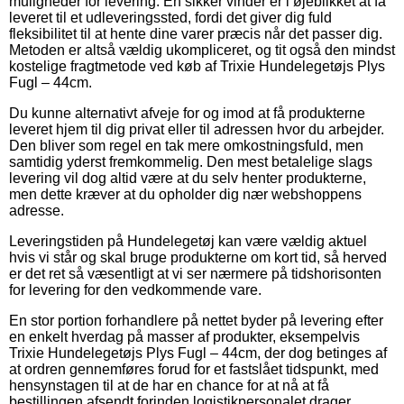
muligheder for levering. En sikker vinder er i øjeblikket at få
leveret til et udleveringssted, fordi det giver dig fuld
fleksibilitet til at hente dine varer præcis når det passer dig.
Metoden er altså vældig ukompliceret, og tit også den mindst
kostelige fragtmetode ved køb af Trixie Hundelegetøjs Plys
Fugl – 44cm.
Du kunne alternativt afveje for og imod at få produkterne
leveret hjem til dig privat eller til adressen hvor du arbejder.
Den bliver som regel en tak mere omkostningsfuld, men
samtidig yderst fremkommelig. Den mest betalelige slags
levering vil dog altid være at du selv henter produkterne,
men dette kræver at du opholder dig nær webshoppens
adresse.
Leveringstiden på Hundelegetøj kan være vældig aktuel
hvis vi står og skal bruge produkterne om kort tid, så herved
er det ret så væsentligt at vi ser nærmere på tidshorisonten
for levering for den vedkommende vare.
En stor portion forhandlere på nettet byder på levering efter
en enkelt hverdag på masser af produkter, eksempelvis
Trixie Hundelegetøjs Plys Fugl – 44cm, der dog betinges af
at ordren gennemføres forud for et fastslået tidspunkt, med
hensynstagen til at de har en chance for at nå at få
bestillingen afsendt forinden logistikpersonalet drager