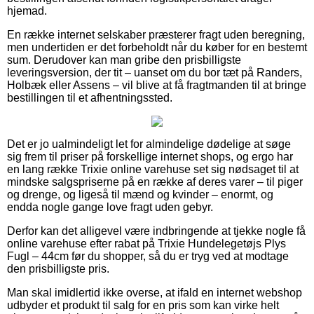
hjemad.
En række internet selskaber præsterer fragt uden beregning,
men undertiden er det forbeholdt når du køber for en bestemt
sum. Derudover kan man gribe den prisbilligste
leveringsversion, der tit – uanset om du bor tæt på Randers,
Holbæk eller Assens – vil blive at få fragtmanden til at bringe
bestillingen til et afhentningssted.
Det er jo ualmindeligt let for almindelige dødelige at søge
sig frem til priser på forskellige internet shops, og ergo har
en lang række Trixie online varehuse set sig nødsaget til at
mindske salgspriserne på en række af deres varer – til piger
og drenge, og ligeså til mænd og kvinder – enormt, og
endda nogle gange love fragt uden gebyr.
Derfor kan det alligevel være indbringende at tjekke nogle få
online varehuse efter rabat på Trixie Hundelegetøjs Plys
Fugl – 44cm før du shopper, så du er tryg ved at modtage
den prisbilligste pris.
Man skal imidlertid ikke overse, at ifald en internet webshop
udbyder et produkt til salg for en pris som kan virke helt