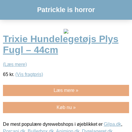
Patrickle is horror
Trixie Hundelegetøjs Plys
Fugl – 44cm
(Læs mere)
65
kr.
(Vis fragtpris)
Læs mere »
Køb nu »
De mest populære dyrewebshops i øjeblikket er
Gilpa.dk
,
Porcani.dk
,
Bullerbox.dk
,
Animigo.dk
,
Dyrelageret.dk
,