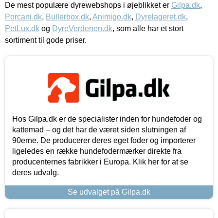
De mest populære dyrewebshops i øjeblikket er
Gilpa.dk
,
Porcani.dk
,
Bullerbox.dk
,
Animigo.dk
,
Dyrelageret.dk
,
PetLux.dk
og
DyreVerdenen.dk
, som alle har et stort
sortiment til gode priser.
Hos Gilpa.dk er de specialister inden for hundefoder og
kattemad – og det har de været siden slutningen af
90erne. De producerer deres eget foder og importerer
ligeledes en række hundefodermærker direkte fra
producenternes fabrikker i Europa. Klik her for at se
deres udvalg.
Se udvalget på Gilpa.dk