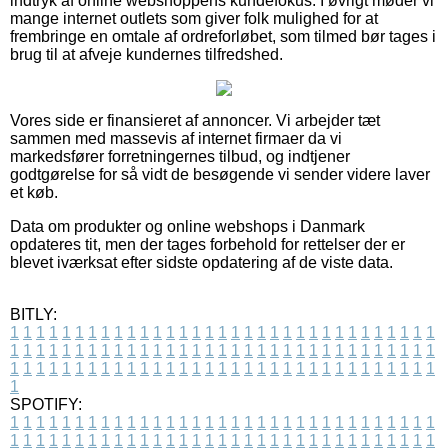
indtryk af online webshoppens kundefokus. I øvrigt møder vi
mange internet outlets som giver folk mulighed for at
frembringe en omtale af ordreforløbet, som tilmed bør tages i
brug til at afveje kundernes tilfredshed.
Vores side er finansieret af annoncer. Vi arbejder tæt
sammen med massevis af internet firmaer da vi
markedsfører forretningernes tilbud, og indtjener
godtgørelse for så vidt de besøgende vi sender videre laver
et køb.
Data om produkter og online webshops i Danmark
opdateres tit, men der tages forbehold for rettelser der er
blevet iværksat efter sidste opdatering af de viste data.
BITLY:
1
1
1
1
1
1
1
1
1
1
1
1
1
1
1
1
1
1
1
1
1
1
1
1
1
1
1
1
1
1
1
1
1
1
1
1
1
1
1
1
1
1
1
1
1
1
1
1
1
1
1
1
1
1
1
1
1
1
1
1
1
1
1
1
1
1
1
1
1
1
1
1
1
1
1
1
1
1
1
1
1
1
1
1
1
1
1
1
1
1
1
1
1
1
1
1
1
1
1
1
SPOTIFY:
1
1
1
1
1
1
1
1
1
1
1
1
1
1
1
1
1
1
1
1
1
1
1
1
1
1
1
1
1
1
1
1
1
1
1
1
1
1
1
1
1
1
1
1
1
1
1
1
1
1
1
1
1
1
1
1
1
1
1
1
1
1
1
1
1
1