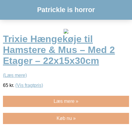
Patrickle is horror
Trixie Hængekøje til
Hamstere & Mus – Med 2
Etager – 22x15x30cm
(Læs mere)
65
kr.
(Vis fragtpris)
Læs mere »
Køb nu »