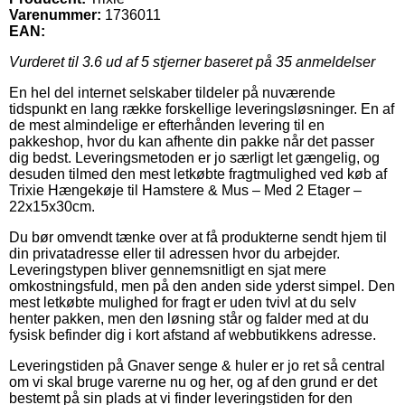
Varenummer:
1736011
EAN:
Vurderet til
3.6
ud af 5 stjerner baseret på
35
anmeldelser
En hel del internet selskaber tildeler på nuværende
tidspunkt en lang række forskellige leveringsløsninger. En af
de mest almindelige er efterhånden levering til en
pakkeshop, hvor du kan afhente din pakke når det passer
dig bedst. Leveringsmetoden er jo særligt let gængelig, og
desuden tilmed den mest letkøbte fragtmulighed ved køb af
Trixie Hængekøje til Hamstere & Mus – Med 2 Etager –
22x15x30cm.
Du bør omvendt tænke over at få produkterne sendt hjem til
din privatadresse eller til adressen hvor du arbejder.
Leveringstypen bliver gennemsnitligt en sjat mere
omkostningsfuld, men på den anden side yderst simpel. Den
mest letkøbte mulighed for fragt er uden tvivl at du selv
henter pakken, men den løsning står og falder med at du
fysisk befinder dig i kort afstand af webbutikkens adresse.
Leveringstiden på Gnaver senge & huler er jo ret så central
om vi skal bruge varerne nu og her, og af den grund er det
bestemt på sin plads at vi finder leveringstiden for den