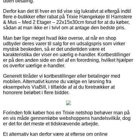
uden betaling.
Derfor kan det til hver en tid vise sig lukrativt at eftergå indtil
flere e-butikker efter rabat på Trixie Hængekøje til Hamstere
& Mus – Med 2 Etager – 22x15x30cm forud for at du køber,
sådan at man ikke er i tvivl om at antage den bedste pris.
Man bør lige meget hvad ikke overse, at når en shop
udbyder deres varer til salg for en udsalgspris som virker
mystisk beskeden, så er det undertiden være et
karakteristika der viser en uærlig e-handler. Kortbestillinger
er på den anden side en del af en forordning, hvilket hjælper
os overfor uærlige e-handler.
Generelt tilråder vi kortbestillinger eller betalinger med
mobilen. Alternativt kunne du vælge en løsning fra
eksempelvis ViaBill, i tilfælde af at du foretrækker at
honorere beløbet i flere bidder.
Forinden folk køber hos en Trixie netshop behøver man på
en vis måde gennemløbe webshoppens handelsvilkår, dog
er det for det meste et tidskrævende arbejde.
Et alternativ kan derfor være at efterse om online