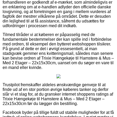
forhandleren er godkendt af e-mærket, som almindeligvis er
en erklæring om at e-handlen adlyder den officielle danske
lovgivning, og at forretningen en gang i mellem vurderes af
fagfolk der mestrer vilkårene på området. Dette er desuden
din lejlighed til at få assistance, såfremt du udsættes for
udfordringer i processen med dit indkøb.
Tilmed tilråder vi at køberen er påpasselig med de
fundamentale bestemmelser der kan spille ind i forbindelse
med ordren, til eksempel den bytteret webshoppen tilsikrer.
På grund af dette er det i øvrigt essesentielt, at man
stadigvæk gemmer ens kvitteringsmail, således man senere
kan bevise ordren af Trixie Hængekøje til Hamstere & Mus –
Med 2 Etager – 22x15x30cm, uanset om du søger en vare til
en mand eller kvinde.
Trustpilot fremskaffer aldeles ønskværdige genveje til at
finde ud af en stor portion øvrige køberes tanker og derfor
slår vi et slag for, at du gransker internet shoppens ratings af
Trixie Hængekøje til Hamstere & Mus – Med 2 Etager –
22x15x30cm før du lægger din bestilling.
Facebook byder på tillige fuldt ud stabile muligheder for at få