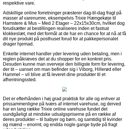
respektive vare.
Adskillige online forretninger præsterer dag-til-dag fragt på
masser af varenumre, eksempelvis Trixie Hængekøje til
Hamstere & Mus – Med 2 Etager – 22x15x30cm, hvilket dog
forudsætter at bestillingen realiseres inden et fastsat
klokkeslæt, med det formål at de har en chance for at nå at få
dit nye produkt på posthuset forud for at pakkepersonalet
drager hjemad.
Enkelte internet handler yder levering uden betaling, men i
reglen påkræves det at du shopper for en konkret pris.
Desuden kunne man overveje den billigste form for levering,
der tit – uanset om man befinder sig i Viborg, Hillerød eller
Hammel – vil blive at få leveret dine produkter til et
afhentningssted.
Det er efterhånden i høj grad praktisk for alle og enhver at
prissammenligne på tværs af internet varehuse, og derved
har en lang række Trixie online varehuse fundet det
uundgåeligt at mindske udsalgspriserne på en række af
deres produkter – til babyer og børn, og samtidig til kvinder
og mænd – enormt, og endda nogle gange byde på fragt