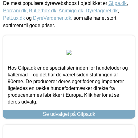
De mest populære dyrewebshops i øjeblikket er
Gilpa.dk
,
Porcani.dk
,
Bullerbox.dk
,
Animigo.dk
,
Dyrelageret.dk
,
PetLux.dk
og
DyreVerdenen.dk
, som alle har et stort
sortiment til gode priser.
Hos Gilpa.dk er de specialister inden for hundefoder og
kattemad – og det har de været siden slutningen af
90erne. De producerer deres eget foder og importerer
ligeledes en række hundefodermærker direkte fra
producenternes fabrikker i Europa. Klik her for at se
deres udvalg.
Se udvalget på Gilpa.dk