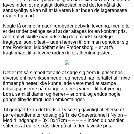
laves inden et nøjagtigt klokkeslæt, med det formål at de
sandsynligvis kan nå at få varen klar inden de lageransatte
drager hjemad.
Nogle få online firmaer frembyder gebyrfri levering, men ofte
er det under betingelse af at der aftages for en konkret pris.
Alternativt skulle man udse dig den mindst kostelige
fragttype, som oftest – uden hensyn til om man opholder sig
nær Roskilde, Middelfart eller Fredensborg – er at få
fragtfirmaet til at levere ordren til et afhentningssted.
Det er ret så simpelt for alle at søge sig frem til priser hos
diverse online virksomheder, og herved har flertallet af Trixie
firmaer på nettet ikke kunne lade være med at stampe
udsalgspriserne på mange af deres varer – til babyer og
børn, samt til damer og herrer – enormt, og endda nogle
gange tilbyde fragt uden omkostninger.
Til gengæld kan det trods alt vise sig gavnligt at efterse et
par e-handler efter udsalg på Trixie Gnavertunnel i Nylon –
Med 4 indgange – 3x18x47cm – – – – – inden du handler,
således at du er skråsikker på at få den laveste pris.