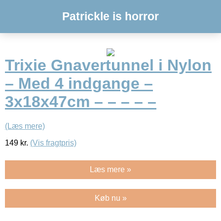
Patrickle is horror
Trixie Gnavertunnel i Nylon
– Med 4 indgange –
3x18x47cm – – – – –
(Læs mere)
149
kr.
(Vis fragtpris)
Læs mere »
Køb nu »