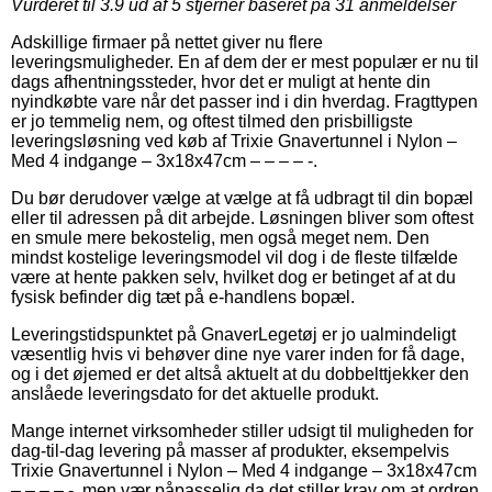
Vurderet til
3.9
ud af 5 stjerner baseret på
31
anmeldelser
Adskillige firmaer på nettet giver nu flere
leveringsmuligheder. En af dem der er mest populær er nu til
dags afhentningssteder, hvor det er muligt at hente din
nyindkøbte vare når det passer ind i din hverdag. Fragttypen
er jo temmelig nem, og oftest tilmed den prisbilligste
leveringsløsning ved køb af Trixie Gnavertunnel i Nylon –
Med 4 indgange – 3x18x47cm – – – – -.
Du bør derudover vælge at vælge at få udbragt til din bopæl
eller til adressen på dit arbejde. Løsningen bliver som oftest
en smule mere bekostelig, men også meget nem. Den
mindst kostelige leveringsmodel vil dog i de fleste tilfælde
være at hente pakken selv, hvilket dog er betinget af at du
fysisk befinder dig tæt på e-handlens bopæl.
Leveringstidspunktet på GnaverLegetøj er jo ualmindeligt
væsentlig hvis vi behøver dine nye varer inden for få dage,
og i det øjemed er det altså aktuelt at du dobbelttjekker den
anslåede leveringsdato for det aktuelle produkt.
Mange internet virksomheder stiller udsigt til muligheden for
dag-til-dag levering på masser af produkter, eksempelvis
Trixie Gnavertunnel i Nylon – Med 4 indgange – 3x18x47cm
– – – – -, men vær påpasselig da det stiller krav om at ordren