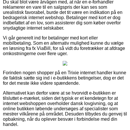
Du skal blot være årvågen med, at når en e-forhandler
reklamerer en vare til en salgspris der kan ses som
urealistisk favorabel, burde det tit være en indikation på en
bedragerisk internet webshop. Betalinger med kort er dog
indbefattet af en lov, som assisterer dig som køber overfor
snydagtige internet selskaber.
Vi går generelt ind for betalinger med kort eller
mobilbetaling. Som en alternativ mulighed kunne du vælge
en løsning fra fx ViaBill, for så vidt du foretrækker at afdrage
omkostningerne over flere uger.
Forinden nogen shopper på en Trixie internet handler kunne
de faktisk sætte sig ind i e-butikkens betingelser, dog er det
for det meste ikke videre spændende.
Alternativet kan derfor være at se hvorvidt e-butikken er
tilsluttet e-mærket, siden det typisk er et kendetegn for at
internet webshoppen overholder dansk lovgivning, og at
online butikken løbende undersøges af specialister som
mestrer vilkårene på området. Desuden tilbydes du genvej til
opbakning, når du oplever besvær i forbindelse med din
handel.