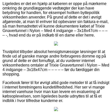
Ligeledes er det en hjælp at køberen er oppe på mærkerne
omkring de grundlæggende vedtægter der kan have
betydning for handlen, for eksempel hvilken byttepolitik
virksomheden anvender. På grund af dette er det i øvrigt
afgørende, at man til enhver tid opbevarer sin faktura e-mail,
så man fremadrettet vil kunne dokumentere købet af Trixie
Gnavertunnel i Nylon – Med 4 indgange – 3x18x47cm – – –
– -, hvad end du er på indkøb til en dame eller herre.
Trustpilot tilbyder absolut hensigtsmæssige løsninger til at
finde ud af ganske mange andre forbrugeres domme og på
grund af dette er det fornuftigt, at du vurderer internet
virksomhedens omtaler af Trixie Gnavertunnel i Nylon – Med
4 indgange – 3x18x47cm – – – – – før du færdiggør din
shopping.
Facebook fører til for øvrigt altid gode metoder til at få indsigt
i internet forretningens kundetilfredshed. Her ser vi mange
internet varehuse hvor man kan levere en evaluering af
købsoplevelsen, som ligeledes burde udnyttes til at få et
indblik i hvor tilfredse kunderne er.