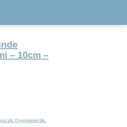
unde
mi – 10cm –
igo.dk
,
Dyrelageret.dk
,