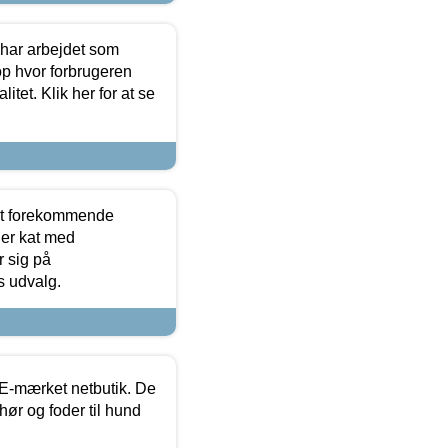
 har arbejdet som
op hvor forbrugeren
itet. Klik her for at se
est forekommende
ler kat med
r sig på
s udvalg.
E-mærket netbutik. De
hør og foder til hund