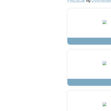
PetLux.dk
og
DyreVerde