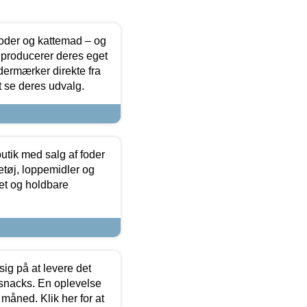
foder og kattemad – og
 producerer deres eget
dermærker direkte fra
t se deres udvalg.
utik med salg af foder
etøj, loppemidler og
tet og holdbare
sig på at levere det
 snacks. En oplevelse
 måned. Klik her for at