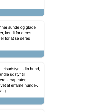
enner sunde og glade
r, kendt for deres
r for at se deres
tetsudstyr til din hund,
ndle udstyr til
ærdsterapeuter,
øvet af erfarne hunde-,
alg.