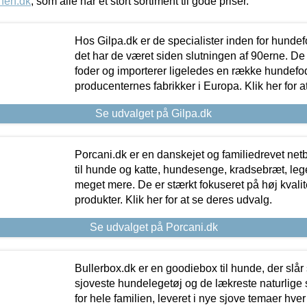
nen.dk
, som alle har et stort sortiment til gode priser.
Hos Gilpa.dk er de specialister inden for hunde
det har de været siden slutningen af 90erne. De
foder og importerer ligeledes en række hundefo
producenternes fabrikker i Europa. Klik her for a
Se udvalget på Gilpa.dk
Porcani.dk er en danskejet og familiedrevet netb
til hunde og katte, hundesenge, kradsebræt, leg
meget mere. De er stærkt fokuseret på høj kvali
produkter. Klik her for at se deres udvalg.
Se udvalget på Porcani.dk
Bullerbox.dk er en goodiebox til hunde, der slår 
sjoveste hundelegetøj og de lækreste naturlige
for hele familien, leveret i nye sjove temaer hver