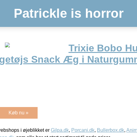
Patrickle is horror
Trixie Bobo H
legetøjs Snack Æg i Naturgum
Køb nu »
bshops i øjeblikket er
Gilpa.dk
,
Porcani.dk
,
Bullerbox.dk
,
Anim