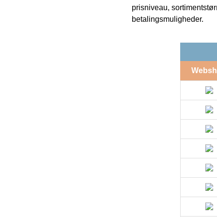
prisniveau, sortimentstø
betalingsmuligheder.
Websh