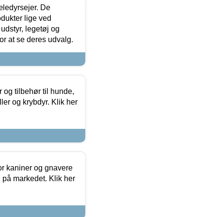
æledyrsejer. De
odukter lige ved
udstyr, legetøj og
 for at se deres udvalg.
og tilbehør til hunde,
ller og krybdyr. Klik her
or kaniner og gnavere
g på markedet. Klik her