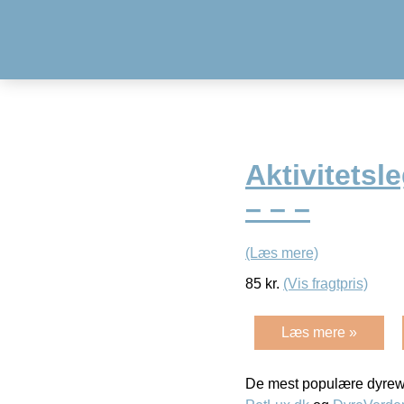
Aktivitets
– – –
(Læs mere)
85
kr.
(Vis fragtpris)
Læs mere »
De mest populære dyrewe