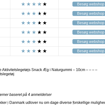
Besøg webshop
Besøg webshop
Besøg webshop
Besøg webshop
Besøg webshop
Besøg webshop
 Aktivitetslegetøjs Snack Æg i Naturgummi – 10cm – – – –
tslegetøj
jerner baseret på
4
anmeldelser
er i Danmark udlover nu om dage diverse forskellige muligheder