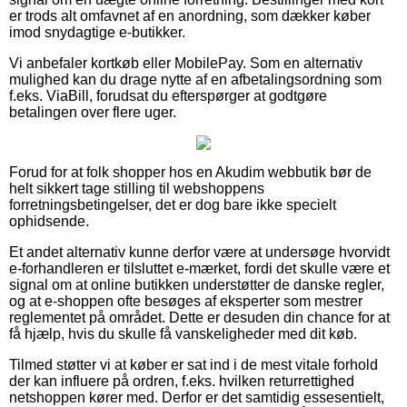
er trods alt omfavnet af en anordning, som dækker køber
imod snydagtige e-butikker.
Vi anbefaler kortkøb eller MobilePay. Som en alternativ
mulighed kan du drage nytte af en afbetalingsordning som
f.eks. ViaBill, forudsat du efterspørger at godtgøre
betalingen over flere uger.
Forud for at folk shopper hos en Akudim webbutik bør de
helt sikkert tage stilling til webshoppens
forretningsbetingelser, det er dog bare ikke specielt
ophidsende.
Et andet alternativ kunne derfor være at undersøge hvorvidt
e-forhandleren er tilsluttet e-mærket, fordi det skulle være et
signal om at online butikken understøtter de danske regler,
og at e-shoppen ofte besøges af eksperter som mestrer
reglementet på området. Dette er desuden din chance for at
få hjælp, hvis du skulle få vanskeligheder med dit køb.
Tilmed støtter vi at køber er sat ind i de mest vitale forhold
der kan influere på ordren, f.eks. hvilken returrettighed
netshoppen kører med. Derfor er det samtidig essesentielt,