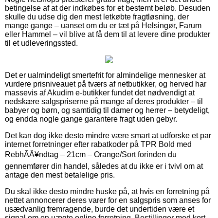
betingelse af at der indkøbes for et bestemt beløb. Desuden
skulle du udse dig den mest letkøbte fragtløsning, der
mange gange – uanset om du er tæt på Helsingør, Farum
eller Hammel – vil blive at få dem til at levere dine produkter
til et udleveringssted.
Det er ualmindeligt smertefrit for almindelige mennesker at
vurdere prisniveauet på tværs af netbutikker, og herved har
massevis af Akudim e-butikker fundet det nødvendigt at
nedskære salgspriserne på mange af deres produkter – til
babyer og børn, og samtidig til damer og herrer – betydeligt,
og endda nogle gange garantere fragt uden gebyr.
Det kan dog ikke desto mindre være smart at udforske et par
internet forretninger efter rabatkoder på TPR Bold med
RebhÃÂ¥ndtag – 21cm – Orange/Sort forinden du
gennemfører din handel, således at du ikke er i tvivl om at
antage den mest betalelige pris.
Du skal ikke desto mindre huske på, at hvis en forretning på
nettet annoncerer deres varer for en salgspris som anses for
usædvanlig fremragende, burde det undertiden være et
signal om en uægte online forretning. Bestillinger med kort