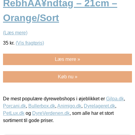
RebhÃÂ¥ndtag – 21cm –
Orange/Sort
(Læs mere)
35
kr.
(Vis fragtpris)
Læs mere »
Køb nu »
De mest populære dyrewebshops i øjeblikket er
Gilpa.dk
,
Porcani.dk
,
Bullerbox.dk
,
Animigo.dk
,
Dyrelageret.dk
,
PetLux.dk
og
DyreVerdenen.dk
, som alle har et stort
sortiment til gode priser.