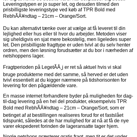
Leveringstypen er jo super let, og desuden tilmed den
prisbilligste leveringstype ved køb af TPR Bold med
RebhÃÂ¥ndtag – 21cm – Orange/Sort.
Du kan alternativt tænke over at vælge at få leveret til din
lejlighed eller hus eller til hvor du arbejder. Metoden viser
sig uheldigvis en sjat mere bekostelig, men ligeledes super
let. Den prisbilligste fragttype er uden tvivl at du selv henter
ordren, men den løsning forudsætter at du bor i nærheden af
netshoppens lager.
Fragtperioden på LegetÃÂ¸j er ret så aktuel hvis vi skal
bruge produkterne med det samme, så herved er det uden
tvivl essentielt at du kigger nærmere på tidshorisonten for
levering for den pågældende vare.
En masse internet forhandlere byder på muligheden for dag-
til-dag levering på en hel del produkter, eksempelvis TPR
Bold med RebhÃÂ¥ndtag – 21cm – Orange/Sort, som er
betinget af at bestillingen realiseres forud for et fastslået
tidspunkt, således at de har mulighed for at nå at få de nye
varer ekspederet forinden de lageransatte tager hjem.
Nogle netshops præsterer gratis fragt, men tit er det under