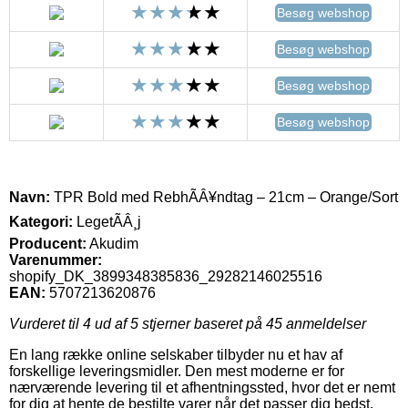
Besøg webshop
Besøg webshop
Besøg webshop
Besøg webshop
Navn:
TPR Bold med RebhÃÂ¥ndtag – 21cm – Orange/Sort
Kategori:
LegetÃÂ¸j
Producent:
Akudim
Varenummer:
shopify_DK_3899348385836_29282146025516
EAN:
5707213620876
Vurderet til
4
ud af 5 stjerner baseret på
45
anmeldelser
En lang række online selskaber tilbyder nu et hav af
forskellige leveringsmidler. Den mest moderne er for
nærværende levering til et afhentningssted, hvor det er nemt
for dig at hente de bestilte varer når det passer dig bedst.