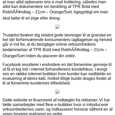
at man altid opbevarer ens e-mail kvittering, således man
altid kan dokumentere sin bestilling af TPR Bold med
RebhÃÂ¥ndtag – 21cm – Orange/Sort, ligegyldigt om man
skal købe til en pige eller dreng.
Trustpilot forærer dig relativt gode løsninger til at granske en
hel del forhenværende konsumenters iagttagelser og herved
går vi ind for, at du besigtiger online virksomhedens
bedømmelser af TPR Bold med RebhÃÂ¥ndtag – 21cm –
Orange/Sort inden du placerer din ordre.
Facebook resulterer i endvidere en del fornemme genveje til
at få et kig ind i internet forhandlerens kundefokus. I øvrigt
ses en række internet butikker hvor kunder kan nedfælde en
evaluering af deres køb, hvilket tillige burde drages fordel af
til at fornemme kundernes tilfredshed.
Dette website er finansieret af indtægter fra reklamer. Vi har
tætte samarbejder med flere e-butikker hvor vi introducerer
virksomhedernes varer, og indkasserer honorar såfremt en af
vores brugere realiserer en ordre.