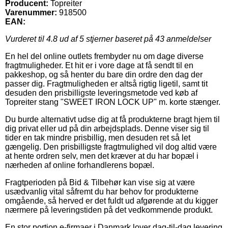
Producent:
Topreiter
Varenummer:
918500
EAN:
Vurderet til
4.8
ud af 5 stjerner baseret på
43
anmeldelser
En hel del online outlets frembyder nu om dage diverse
fragtmuligheder. Et hit er i vore dage at få sendt til en
pakkeshop, og så henter du bare din ordre den dag der
passer dig. Fragtmuligheden er altså rigtig ligetil, samt tit
desuden den prisbilligste leveringsmetode ved køb af
Topreiter stang "SWEET IRON LOCK UP" m. korte stænger.
Du burde alternativt udse dig at få produkterne bragt hjem til
dig privat eller ud på din arbejdsplads. Denne viser sig til
tider en tak mindre prisbillig, men desuden ret så let
gængelig. Den prisbilligste fragtmulighed vil dog altid være
at hente ordren selv, men det kræver at du har bopæl i
nærheden af online forhandlerens bopæl.
Fragtperioden på Bid & Tilbehør kan vise sig at være
usædvanlig vital såfremt du har behov for produkterne
omgående, så herved er det fuldt ud afgørende at du kigger
nærmere på leveringstiden på det vedkommende produkt.
En stor portion e-firmaer i Danmark lover dag-til-dag levering