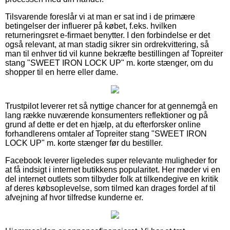
Tilsvarende foreslår vi at man er sat ind i de primære
betingelser der influerer på købet, f.eks. hvilken
returneringsret e-firmaet benytter. I den forbindelse er det
også relevant, at man stadig sikrer sin ordrekvittering, så
man til enhver tid vil kunne bekræfte bestillingen af Topreiter
stang "SWEET IRON LOCK UP" m. korte stænger, om du
shopper til en herre eller dame.
Trustpilot leverer ret så nyttige chancer for at gennemgå en
lang række nuværende konsumenters reflektioner og på
grund af dette er det en hjælp, at du efterforsker online
forhandlerens omtaler af Topreiter stang "SWEET IRON
LOCK UP" m. korte stænger før du bestiller.
Facebook leverer ligeledes super relevante muligheder for
at få indsigt i internet butikkens popularitet. Her møder vi en
del internet outlets som tilbyder folk at tilkendegive en kritik
af deres købsoplevelse, som tilmed kan drages fordel af til
afvejning af hvor tilfredse kunderne er.