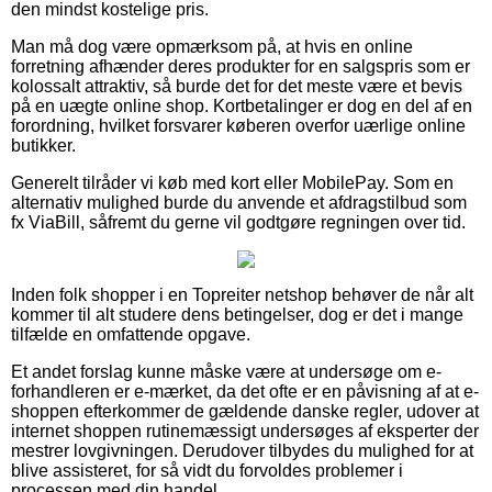
den mindst kostelige pris.
Man må dog være opmærksom på, at hvis en online
forretning afhænder deres produkter for en salgspris som er
kolossalt attraktiv, så burde det for det meste være et bevis
på en uægte online shop. Kortbetalinger er dog en del af en
forordning, hvilket forsvarer køberen overfor uærlige online
butikker.
Generelt tilråder vi køb med kort eller MobilePay. Som en
alternativ mulighed burde du anvende et afdragstilbud som
fx ViaBill, såfremt du gerne vil godtgøre regningen over tid.
Inden folk shopper i en Topreiter netshop behøver de når alt
kommer til alt studere dens betingelser, dog er det i mange
tilfælde en omfattende opgave.
Et andet forslag kunne måske være at undersøge om e-
forhandleren er e-mærket, da det ofte er en påvisning af at e-
shoppen efterkommer de gældende danske regler, udover at
internet shoppen rutinemæssigt undersøges af eksperter der
mestrer lovgivningen. Derudover tilbydes du mulighed for at
blive assisteret, for så vidt du forvoldes problemer i
processen med din handel.