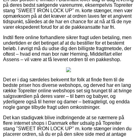
på deres bedst sælgende varenumre, eksempelvis Topreiter
stang "SWEET IRON LOCK UP" m. korte stænger, men vær
opmærksom på at det kræver at ordren laves før et angivent
tidspunkt, således at de har en chance for at nå at få de nye
varer ekspederet forud for at de pakkeansatte har fri.
Indtil flere online forhandlere sikrer fragt uden betaling, men
undertiden er det betinget af at du bestiller for et bestemt
beløb. I øvrigt må du udse dig den billigste fragtmetode, der
oftest – hvad end man bor nær Herning, Middelfart eller
Assens – vil være at få leveret ordren til en pakkeshop.
Det er i dag særdeles bekvemt for folk at finde frem til de
bedste priser hos diverse webshops, og derved har en lang
række Topreiter online webshops set sig tvunget til at tvinge
salgsværdien på deres varer – til børn og babyer, og
yderligere også til herrer og damer – betragteligt, og endda
nogle gange tilbyde fragt uden omkostninger.
Det kan stadigvæk blive indbringende at se nærmere på
flere internet shops i Danmark efter udsalg på Topreiter
stang "SWEET IRON LOCK UP" m. korte stænger inden du
placerer ordren, så du er på den sikre side med at antage