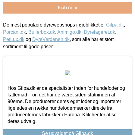
Køb nu »
De mest populære dyrewebshops i øjeblikket er
Gilpa.dk
,
Porcani.dk
,
Bullerbox.dk
,
Animigo.dk
,
Dyrelageret.dk
,
PetLux.dk
og
DyreVerdenen.dk
, som alle har et stort
sortiment til gode priser.
Hos Gilpa.dk er de specialister inden for hundefoder og
kattemad – og det har de været siden slutningen af
90erne. De producerer deres eget foder og importerer
ligeledes en række hundefodermærker direkte fra
producenternes fabrikker i Europa. Klik her for at se
deres udvalg.
Se udvalget på Gilpa.dk