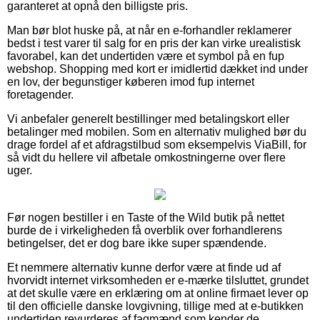
garanteret at opnå den billigste pris.
Man bør blot huske på, at når en e-forhandler reklamerer
bedst i test varer til salg for en pris der kan virke urealistisk
favorabel, kan det undertiden være et symbol på en fup
webshop. Shopping med kort er imidlertid dækket ind under
en lov, der begunstiger køberen imod fup internet
foretagender.
Vi anbefaler generelt bestillinger med betalingskort eller
betalinger med mobilen. Som en alternativ mulighed bør du
drage fordel af et afdragstilbud som eksempelvis ViaBill, for
så vidt du hellere vil afbetale omkostningerne over flere
uger.
Før nogen bestiller i en Taste of the Wild butik på nettet
burde de i virkeligheden få overblik over forhandlerens
betingelser, det er dog bare ikke super spændende.
Et nemmere alternativ kunne derfor være at finde ud af
hvorvidt internet virksomheden er e-mærke tilsluttet, grundet
at det skulle være en erklæring om at online firmaet lever op
til den officielle danske lovgivning, tillige med at e-butikken
undertiden revurderes af fagmænd som kender de