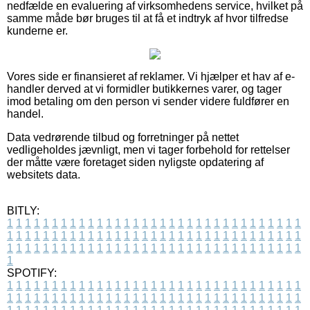
nedfælde en evaluering af virksomhedens service, hvilket på
samme måde bør bruges til at få et indtryk af hvor tilfredse
kunderne er.
Vores side er finansieret af reklamer. Vi hjælper et hav af e-
handler derved at vi formidler butikkernes varer, og tager
imod betaling om den person vi sender videre fuldfører en
handel.
Data vedrørende tilbud og forretninger på nettet
vedligeholdes jævnligt, men vi tager forbehold for rettelser
der måtte være foretaget siden nyligste opdatering af
websitets data.
BITLY:
1
1
1
1
1
1
1
1
1
1
1
1
1
1
1
1
1
1
1
1
1
1
1
1
1
1
1
1
1
1
1
1
1
1
1
1
1
1
1
1
1
1
1
1
1
1
1
1
1
1
1
1
1
1
1
1
1
1
1
1
1
1
1
1
1
1
1
1
1
1
1
1
1
1
1
1
1
1
1
1
1
1
1
1
1
1
1
1
1
1
1
1
1
1
1
1
1
1
1
1
SPOTIFY:
1
1
1
1
1
1
1
1
1
1
1
1
1
1
1
1
1
1
1
1
1
1
1
1
1
1
1
1
1
1
1
1
1
1
1
1
1
1
1
1
1
1
1
1
1
1
1
1
1
1
1
1
1
1
1
1
1
1
1
1
1
1
1
1
1
1