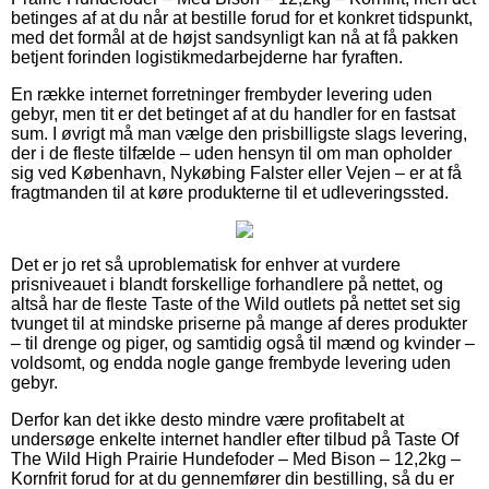
betinges af at du når at bestille forud for et konkret tidspunkt,
med det formål at de højst sandsynligt kan nå at få pakken
betjent forinden logistikmedarbejderne har fyraften.
En række internet forretninger frembyder levering uden
gebyr, men tit er det betinget af at du handler for en fastsat
sum. I øvrigt må man vælge den prisbilligste slags levering,
der i de fleste tilfælde – uden hensyn til om man opholder
sig ved København, Nykøbing Falster eller Vejen – er at få
fragtmanden til at køre produkterne til et udleveringssted.
Det er jo ret så uproblematisk for enhver at vurdere
prisniveauet i blandt forskellige forhandlere på nettet, og
altså har de fleste Taste of the Wild outlets på nettet set sig
tvunget til at mindske priserne på mange af deres produkter
– til drenge og piger, og samtidig også til mænd og kvinder –
voldsomt, og endda nogle gange frembyde levering uden
gebyr.
Derfor kan det ikke desto mindre være profitabelt at
undersøge enkelte internet handler efter tilbud på Taste Of
The Wild High Prairie Hundefoder – Med Bison – 12,2kg –
Kornfrit forud for at du gennemfører din bestilling, så du er