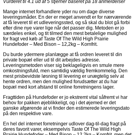
Vurderet til
4.1
ud af 5 stjerner baseret på
18
anmeldelser
Mange internet forhandlere yder nu om dage diverse
leveringsmåder. En der er meget anvendt er for nærværende
at få leveret til et udleveringssted, og så skal du blot gå forbi
efter dine nye varer lige når det passer dig. Metoden er jo
særdeles enkel, og tit tilmed den mest betalelige mulighed
for fragt ved køb af Taste Of The Wild High Prairie
Hundefoder – Med Bison – 12,2kg – Kornfrit.
Du burde ydermere planlægge at få ordren leveret til din
private bopæl eller ud til dit arbejdes adresse.
Leveringsmetoden viser sig beklageligvis en smule mere
omkostningsfuld, men samtidig vældig fremkommelig. Den
mest prisbevidste løsning til levering er unægtelig selv at
hente ordren, men den mulighed forudsætter at du har
bopæl med kort afstand til online forretningens lager.
Fragttiden på Hundefoder er jo ekstremt vital såfremt vi har
behov for pakken øjeblikkeligt, og i det øjemed er det
ganske afgørende at vi finder den estimerede leveringsdato
på den respektive vare.
En hel del internet forretninger udlover dag-til-dag fragt på
deres favorit varer, eksempelvis Taste Of The Wild High
Prairie Hundefoder – Med Bison – 12,2kg – Kornfrit, men det