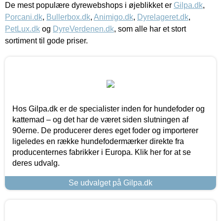
De mest populære dyrewebshops i øjeblikket er
Gilpa.dk
,
Porcani.dk
,
Bullerbox.dk
,
Animigo.dk
,
Dyrelageret.dk
,
PetLux.dk
og
DyreVerdenen.dk
, som alle har et stort
sortiment til gode priser.
Hos Gilpa.dk er de specialister inden for hundefoder og
kattemad – og det har de været siden slutningen af
90erne. De producerer deres eget foder og importerer
ligeledes en række hundefodermærker direkte fra
producenternes fabrikker i Europa. Klik her for at se
deres udvalg.
Se udvalget på Gilpa.dk