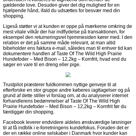
gældende love. Desuden giver det dig mulighed for en
hjælpende hånd, ifald du udsættes for besvær med din
shopping.
Ligeså støtter vi at kunden er oppe på mærkerne omkring de
mest vitale vilkår der har indflydelse på transaktionen, for
eksempel den returneringsret hjemmesiden kører med. I den
relation er det på samme måde relevant, at man altid
bibeholder ens faktura e-mail, således man til enhver tid kan
dokumentere handlen af Taste Of The Wild High Prairie
Hundefoder – Med Bison – 12,2kg – Kornfrit, hvad end du
søger en vare til en dreng eller pige.
Trustpilot præsterer fuldkommen nyttige genveje til at
efterforske en stor gruppe andre køberes iagttagelser og på
grund af dette stiller vi forslag om, at du analyserer internet
forhandlerens bedømmelser af Taste Of The Wild High
Prairie Hundefoder – Med Bison – 12,2kg – Kornfrit før du
færdiggør din shopping.
Facebook leverer endvidere aldeles ønskværdige løsninger
til at få indblik i e-forretningens kundefokus. Foruden det er
der en række online selskaber i Danmark hvor kunder kan