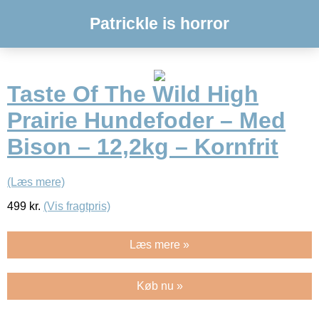
Patrickle is horror
Taste Of The Wild High
Prairie Hundefoder – Med
Bison – 12,2kg – Kornfrit
(Læs mere)
499
kr.
(Vis fragtpris)
Læs mere »
Køb nu »