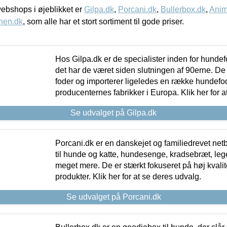
bshops i øjeblikket er
Gilpa.dk
,
Porcani.dk
,
Bullerbox.dk
,
Anim
nen.dk
, som alle har et stort sortiment til gode priser.
Hos Gilpa.dk er de specialister inden for hunde
det har de været siden slutningen af 90erne. De
foder og importerer ligeledes en række hundefo
producenternes fabrikker i Europa. Klik her for a
Se udvalget på Gilpa.dk
Porcani.dk er en danskejet og familiedrevet netb
til hunde og katte, hundesenge, kradsebræt, leg
meget mere. De er stærkt fokuseret på høj kvali
produkter. Klik her for at se deres udvalg.
Se udvalget på Porcani.dk