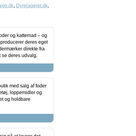
igo.dk
,
Dyrelageret.dk
,
foder og kattemad – og
 producerer deres eget
dermærker direkte fra
t se deres udvalg.
utik med salg af foder
etøj, loppemidler og
tet og holdbare