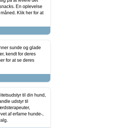
sig på at levere det
 snacks. En oplevelse
 måned. Klik her for at
enner sunde og glade
r, kendt for deres
r for at se deres
tetsudstyr til din hund,
ndle udstyr til
ærdsterapeuter,
øvet af erfarne hunde-,
alg.