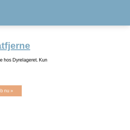
tfjerne
ne hos Dyrelageret. Kun
b nu »