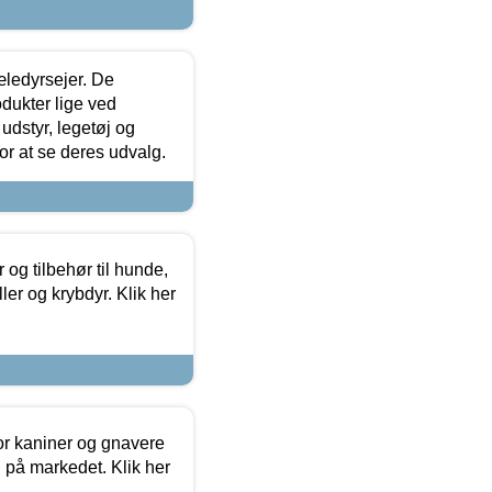
æledyrsejer. De
odukter lige ved
udstyr, legetøj og
 for at se deres udvalg.
og tilbehør til hunde,
ller og krybdyr. Klik her
or kaniner og gnavere
g på markedet. Klik her