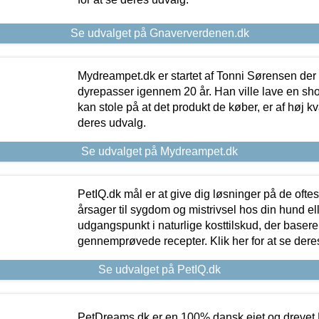
Se udvalget på Gnaververdenen.dk
Mydreampet.dk er startet af Tonni Sørensen der
dyrepasser igennem 20 år. Han ville lave en sh
kan stole på at det produkt de køber, er af høj kval
deres udvalg.
Se udvalget på Mydreampet.dk
PetIQ.dk mål er at give dig løsninger på de oft
årsager til sygdom og mistrivsel hos din hund el
udgangspunkt i naturlige kosttilskud, der basere
gennemprøvede recepter. Klik her for at se dere
Se udvalget på PetIQ.dk
PetDreams.dk er en 100% dansk ejet og drevet 