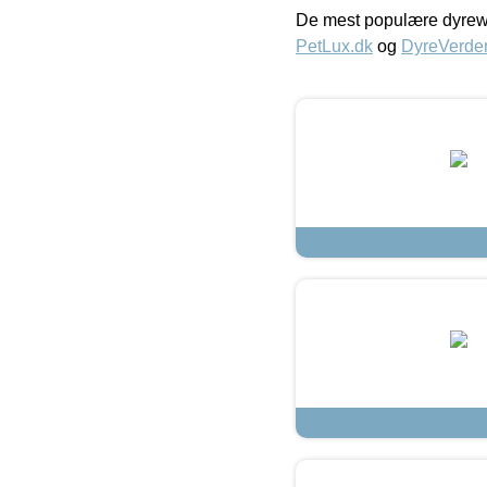
De mest populære dyrewe
PetLux.dk
og
DyreVerde