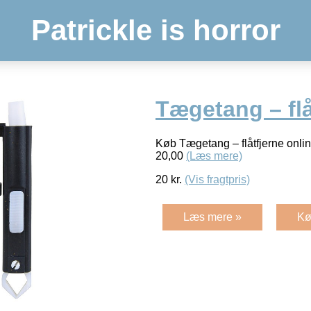
Patrickle is horror
Tægetang – flå
Køb Tægetang – flåtfjerne onli
20,00
(Læs mere)
20
kr.
(Vis fragtpris)
Læs mere »
Kø