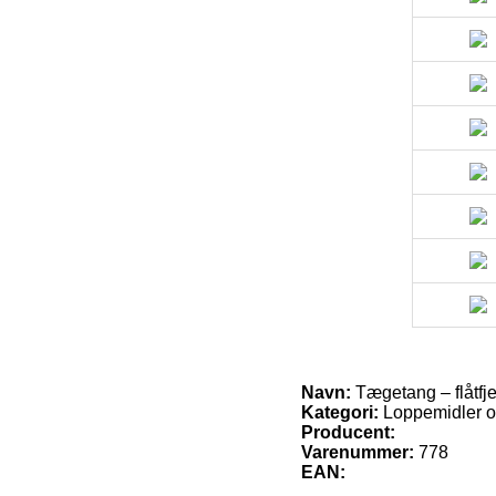
Navn:
Tægetang – flåtfj
Kategori:
Loppemidler og 
Producent:
Varenummer:
778
EAN: