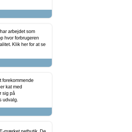
 har arbejdet som
op hvor forbrugeren
itet. Klik her for at se
est forekommende
ler kat med
r sig på
s udvalg.
E-mærket netbutik. De