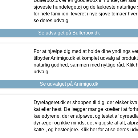
Bullerbox.dk er en goodiebox til hunde, der slår 
sjoveste hundelegetøj og de lækreste naturlige
for hele familien, leveret i nye sjove temaer hver
se deres udvalg.
Se udvalget på Bullerbox.dk
For at hjælpe dig med at holde dine yndlings v
tilbyder Animigo.dk et komplet udvalg af produkte
naturlig godhed, sammen med nyttige råd. Klik he
udvalg.
Se udvalget på Animigo.dk
Dyrelageret.dk er shoppen til dig, der elsker kvali
kat eller hest. De lægger mange kræfter i at forha
kæledyrene, der er afprøvet og testet af dyreadf
dyrlæger og ikke mindst det vigtigste af alt, afpr
katte-, og hesteejere. Klik her for at se deres udv