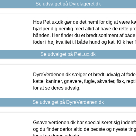
Se udvalget på Dyrelageret.dk
Hos Petlux.dk gør de det nemt for dig at være k
hjælper dig nemlig med altid at have de rette pr
hånden. Her finder du et bredt sortiment af både 
foder i høj kvalitet til både hund og kat. Klik her
Se udvalget på PetLux.dk
DyreVerdenen.dk sælger et bredt udvalg af foder 
katte, kaniner, gnavere, fugle, akvarier, fisk, repti
for at se deres udvalg.
Se udvalget på DyreVerdenen.dk
Gnaververdenen.dk har specialiseret sig indenf
og du finder derfor altid de bedste og nyeste tin
for at se deres udvalg.