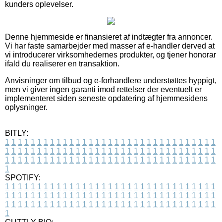
kunders oplevelser.
Denne hjemmeside er finansieret af indtægter fra annoncer.
Vi har faste samarbejder med masser af e-handler derved at
vi introducerer virksomhedernes produkter, og tjener honorar
ifald du realiserer en transaktion.
Anvisninger om tilbud og e-forhandlere understøttes hyppigt,
men vi giver ingen garanti imod rettelser der eventuelt er
implementeret siden seneste opdatering af hjemmesidens
oplysninger.
BITLY:
1
1
1
1
1
1
1
1
1
1
1
1
1
1
1
1
1
1
1
1
1
1
1
1
1
1
1
1
1
1
1
1
1
1
1
1
1
1
1
1
1
1
1
1
1
1
1
1
1
1
1
1
1
1
1
1
1
1
1
1
1
1
1
1
1
1
1
1
1
1
1
1
1
1
1
1
1
1
1
1
1
1
1
1
1
1
1
1
1
1
1
1
1
1
1
1
1
1
1
1
SPOTIFY:
1
1
1
1
1
1
1
1
1
1
1
1
1
1
1
1
1
1
1
1
1
1
1
1
1
1
1
1
1
1
1
1
1
1
1
1
1
1
1
1
1
1
1
1
1
1
1
1
1
1
1
1
1
1
1
1
1
1
1
1
1
1
1
1
1
1
1
1
1
1
1
1
1
1
1
1
1
1
1
1
1
1
1
1
1
1
1
1
1
1
1
1
1
1
1
1
1
1
1
1