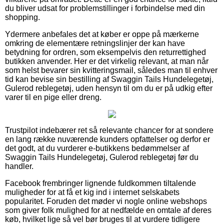
du bliver udsat for problemstillinger i forbindelse med din
shopping.
Ydermere anbefales det at køber er oppe på mærkerne
omkring de elementære retningslinjer der kan have
betydning for ordren, som eksempelvis den returrettighed
butikken anvender. Her er det virkelig relevant, at man når
som helst bevarer sin kvitteringsmail, således man til enhver
tid kan bevise sin bestilling af Swaggin Tails Hundelegetøj,
Gulerod reblegetøj, uden hensyn til om du er på udkig efter
varer til en pige eller dreng.
Trustpilot indebærer ret så relevante chancer for at sondere
en lang række nuværende kunders opfattelser og derfor er
det godt, at du vurderer e-butikkens bedømmelser af
Swaggin Tails Hundelegetøj, Gulerod reblegetøj før du
handler.
Facebook frembringer lignende fuldkommen tiltalende
muligheder for at få et kig ind i internet selskabets
popularitet. Foruden det møder vi nogle online webshops
som giver folk mulighed for at nedfælde en omtale af deres
køb, hvilket lige så vel bør bruges til at vurdere tidligere