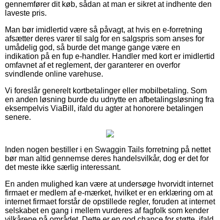
gennemfører dit køb, sådan at man er sikret at indhente den
laveste pris.
Man bør imidlertid være så påvagt, at hvis en e-forretning
afsætter deres varer til salg for en salgspris som anses for
umådelig god, så burde det mange gange være en
indikation på en fup e-handler. Handler med kort er imidlertid
omfavnet af et reglement, der garanterer en overfor
svindlende online varehuse.
Vi foreslår generelt kortbetalinger eller mobilbetaling. Som
en anden løsning burde du udnytte en afbetalingsløsning fra
eksempelvis ViaBill, ifald du agter at honorere betalingen
senere.
Inden nogen bestiller i en Swaggin Tails forretning på nettet
bør man altid gennemse deres handelsvilkår, dog er det for
det meste ikke særlig interessant.
En anden mulighed kan være at undersøge hvorvidt internet
firmaet er medlem af e-mærket, hvilket er en erklæring om at
internet firmaet forstår de opstillede regler, foruden at internet
selskabet en gang i mellem vurderes af fagfolk som kender
vilkårene på området. Dette er en god chance for støtte, ifald