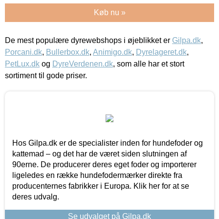
Køb nu »
De mest populære dyrewebshops i øjeblikket er
Gilpa.dk
,
Porcani.dk
,
Bullerbox.dk
,
Animigo.dk
,
Dyrelageret.dk
,
PetLux.dk
og
DyreVerdenen.dk
, som alle har et stort
sortiment til gode priser.
Hos Gilpa.dk er de specialister inden for hundefoder og
kattemad – og det har de været siden slutningen af
90erne. De producerer deres eget foder og importerer
ligeledes en række hundefodermærker direkte fra
producenternes fabrikker i Europa. Klik her for at se
deres udvalg.
Se udvalget på Gilpa.dk