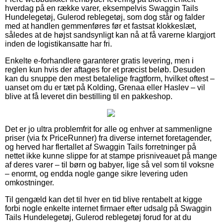
hverdag på en række varer, eksempelvis Swaggin Tails
Hundelegetøj, Gulerod reblegetøj, som dog står og falder
med at handlen gemmenføres før et fastsat klokkeslæt,
således at de højst sandsynligt kan nå at få varerne klargjort
inden de logistikansatte har fri.
Enkelte e-forhandlere garanterer gratis levering, men i
reglen kun hvis der aftages for et præcist beløb. Desuden
kan du snuppe den mest betalelige fragtform, hvilket oftest –
uanset om du er tæt på Kolding, Grenaa eller Haslev – vil
blive at få leveret din bestilling til en pakkeshop.
Det er jo ultra problemfrit for alle og enhver at sammenligne
priser (via fx PriceRunner) fra diverse internet foretagender,
og herved har flertallet af Swaggin Tails forretninger på
nettet ikke kunne slippe for at stampe prisniveauet på mange
af deres varer – til børn og babyer, lige så vel som til voksne
– enormt, og endda nogle gange sikre levering uden
omkostninger.
Til gengæld kan det til hver en tid blive rentabelt at kigge
forbi nogle enkelte internet firmaer efter udsalg på Swaggin
Tails Hundelegetøj, Gulerod reblegetøj forud for at du