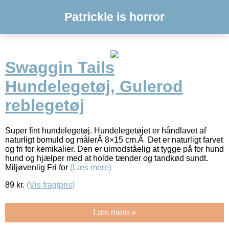
Patrickle is horror
Swaggin Tails
Hundelegetøj, Gulerod
reblegetøj
Super fint hundelegetøj. Hundelegetøjet er håndlavet af
naturligt bomuld og målerÂ 8×15 cm.Â Det er naturligt farvet
og fri for kemikalier. Den er uimodståelig at tygge på for hund
hund og hjælper med at holde tænder og tandkød sundt.
Miljøvenlig Fri for
(Læs mere)
89
kr.
(Vis fragtpris)
Læs mere »