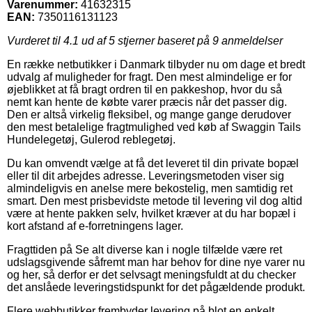
Varenummer:
41632315
EAN:
7350116131123
Vurderet til
4.1
ud af 5 stjerner baseret på
9
anmeldelser
En række netbutikker i Danmark tilbyder nu om dage et bredt
udvalg af muligheder for fragt. Den mest almindelige er for
øjeblikket at få bragt ordren til en pakkeshop, hvor du så
nemt kan hente de købte varer præcis når det passer dig.
Den er altså virkelig fleksibel, og mange gange derudover
den mest betalelige fragtmulighed ved køb af Swaggin Tails
Hundelegetøj, Gulerod reblegetøj.
Du kan omvendt vælge at få det leveret til din private bopæl
eller til dit arbejdes adresse. Leveringsmetoden viser sig
almindeligvis en anelse mere bekostelig, men samtidig ret
smart. Den mest prisbevidste metode til levering vil dog altid
være at hente pakken selv, hvilket kræver at du har bopæl i
kort afstand af e-forretningens lager.
Fragttiden på Se alt diverse kan i nogle tilfælde være ret
udslagsgivende såfremt man har behov for dine nye varer nu
og her, så derfor er det selvsagt meningsfuldt at du checker
det anslåede leveringstidspunkt for det pågældende produkt.
Flere webbutikker frembyder levering på blot en enkelt