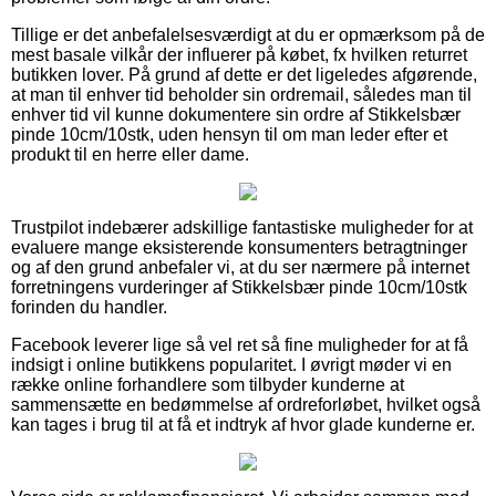
Tillige er det anbefalelsesværdigt at du er opmærksom på de
mest basale vilkår der influerer på købet, fx hvilken returret
butikken lover. På grund af dette er det ligeledes afgørende,
at man til enhver tid beholder sin ordremail, således man til
enhver tid vil kunne dokumentere sin ordre af Stikkelsbær
pinde 10cm/10stk, uden hensyn til om man leder efter et
produkt til en herre eller dame.
Trustpilot indebærer adskillige fantastiske muligheder for at
evaluere mange eksisterende konsumenters betragtninger
og af den grund anbefaler vi, at du ser nærmere på internet
forretningens vurderinger af Stikkelsbær pinde 10cm/10stk
forinden du handler.
Facebook leverer lige så vel ret så fine muligheder for at få
indsigt i online butikkens popularitet. I øvrigt møder vi en
række online forhandlere som tilbyder kunderne at
sammensætte en bedømmelse af ordreforløbet, hvilket også
kan tages i brug til at få et indtryk af hvor glade kunderne er.