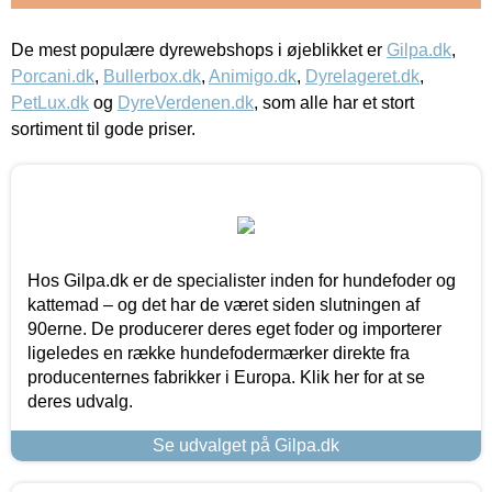
De mest populære dyrewebshops i øjeblikket er
Gilpa.dk
,
Porcani.dk
,
Bullerbox.dk
,
Animigo.dk
,
Dyrelageret.dk
,
PetLux.dk
og
DyreVerdenen.dk
, som alle har et stort
sortiment til gode priser.
Hos Gilpa.dk er de specialister inden for hundefoder og
kattemad – og det har de været siden slutningen af
90erne. De producerer deres eget foder og importerer
ligeledes en række hundefodermærker direkte fra
producenternes fabrikker i Europa. Klik her for at se
deres udvalg.
Se udvalget på Gilpa.dk