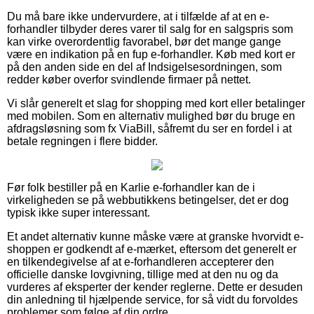
Du må bare ikke undervurdere, at i tilfælde af at en e-
forhandler tilbyder deres varer til salg for en salgspris som
kan virke overordentlig favorabel, bør det mange gange
være en indikation på en fup e-forhandler. Køb med kort er
på den anden side en del af Indsigelsesordningen, som
redder køber overfor svindlende firmaer på nettet.
Vi slår generelt et slag for shopping med kort eller betalinger
med mobilen. Som en alternativ mulighed bør du bruge en
afdragsløsning som fx ViaBill, såfremt du ser en fordel i at
betale regningen i flere bidder.
Før folk bestiller på en Karlie e-forhandler kan de i
virkeligheden se på webbutikkens betingelser, det er dog
typisk ikke super interessant.
Et andet alternativ kunne måske være at granske hvorvidt e-
shoppen er godkendt af e-mærket, eftersom det generelt er
en tilkendegivelse af at e-forhandleren accepterer den
officielle danske lovgivning, tillige med at den nu og da
vurderes af eksperter der kender reglerne. Dette er desuden
din anledning til hjælpende service, for så vidt du forvoldes
problemer som følge af din ordre.