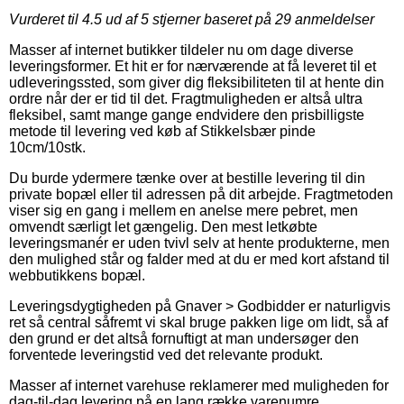
Vurderet til
4.5
ud af 5 stjerner baseret på
29
anmeldelser
Masser af internet butikker tildeler nu om dage diverse
leveringsformer. Et hit er for nærværende at få leveret til et
udleveringssted, som giver dig fleksibiliteten til at hente din
ordre når der er tid til det. Fragtmuligheden er altså ultra
fleksibel, samt mange gange endvidere den prisbilligste
metode til levering ved køb af Stikkelsbær pinde
10cm/10stk.
Du burde ydermere tænke over at bestille levering til din
private bopæl eller til adressen på dit arbejde. Fragtmetoden
viser sig en gang i mellem en anelse mere pebret, men
omvendt særligt let gængelig. Den mest letkøbte
leveringsmanér er uden tvivl selv at hente produkterne, men
den mulighed står og falder med at du er med kort afstand til
webbutikkens bopæl.
Leveringsdygtigheden på Gnaver > Godbidder er naturligvis
ret så central såfremt vi skal bruge pakken lige om lidt, så af
den grund er det altså fornuftigt at man undersøger den
forventede leveringstid ved det relevante produkt.
Masser af internet varehuse reklamerer med muligheden for
dag-til-dag levering på en lang række varenumre,