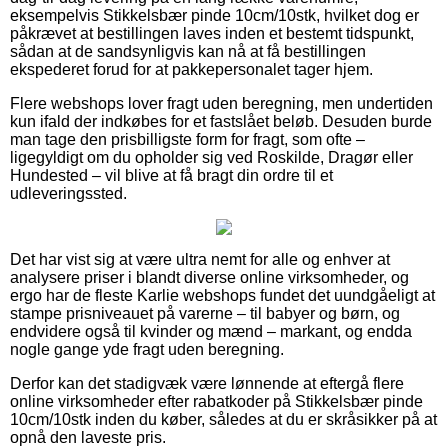
eksempelvis Stikkelsbær pinde 10cm/10stk, hvilket dog er
påkrævet at bestillingen laves inden et bestemt tidspunkt,
sådan at de sandsynligvis kan nå at få bestillingen
ekspederet forud for at pakkepersonalet tager hjem.
Flere webshops lover fragt uden beregning, men undertiden
kun ifald der indkøbes for et fastslået beløb. Desuden burde
man tage den prisbilligste form for fragt, som ofte –
ligegyldigt om du opholder sig ved Roskilde, Dragør eller
Hundested – vil blive at få bragt din ordre til et
udleveringssted.
Det har vist sig at være ultra nemt for alle og enhver at
analysere priser i blandt diverse online virksomheder, og
ergo har de fleste Karlie webshops fundet det uundgåeligt at
stampe prisniveauet på varerne – til babyer og børn, og
endvidere også til kvinder og mænd – markant, og endda
nogle gange yde fragt uden beregning.
Derfor kan det stadigvæk være lønnende at eftergå flere
online virksomheder efter rabatkoder på Stikkelsbær pinde
10cm/10stk inden du køber, således at du er skråsikker på at
opnå den laveste pris.