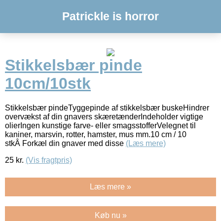
Patrickle is horror
Stikkelsbær pinde
10cm/10stk
Stikkelsbær pindeTyggepinde af stikkelsbær buskeHindrer
overvækst af din gnavers skæretænderIndeholder vigtige
olierIngen kunstige farve- eller smagsstofferVelegnet til
kaniner, marsvin, rotter, hamster, mus mm.10 cm / 10
stkÂ Forkæl din gnaver med disse
(Læs mere)
25
kr.
(Vis fragtpris)
Læs mere »
Køb nu »