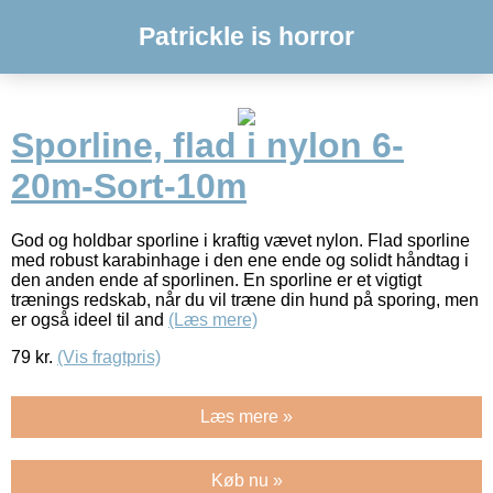
Patrickle is horror
Sporline, flad i nylon 6-
20m-Sort-10m
God og holdbar sporline i kraftig vævet nylon. Flad sporline
med robust karabinhage i den ene ende og solidt håndtag i
den anden ende af sporlinen. En sporline er et vigtigt
trænings redskab, når du vil træne din hund på sporing, men
er også ideel til and
(Læs mere)
79
kr.
(Vis fragtpris)
Læs mere »
Køb nu »