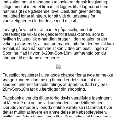
indikation om at e-shoppen respekterer dansk lovgivning,
tillige med at internet firmaet tit kigges til af fagmænd som
har indsigt i de gældende love. Desuden giver det dig
mulighed for at få hjælp, for så vidt du udsættes for
vanskeligheder i forbindelse med dit køb.
I øvrigt går vi ind for at man er påpasselig med de
væsentligste vilkår der gælder for transaktionen, som fx
hvilken byttepolitik e-handlen bruger. I den relation er det
virkelig afgørende, at man permanent bibeholder ens faktura
e-mail, så man når som helst kan vidne om bestillingen af
Sporline, flad i nylon 6-20m-Sort-10m, uafhængig om du
shopper til en dame eller herre.
Trustpilot resulterer i ultra gode chancer for at tyde en række
øvrige kunders domme og herved er det smart, at du
studerer internet firmaets ratings af Sporline, flad i nylon 6-
20m-Sort-10m før du færdiggør din shopping.
Facebook giver dig tillige forholdsvis værdifulde løsninger til
at få en idé om online virksomhedens kundetilfredshed.
Derudover møder vi endda online varehuse i Danmark hvor
det er muligt at levere en anmeldelse af købsoplevelsen,
hvilket også bør tages i brug til at få et indtryk af hvor glade