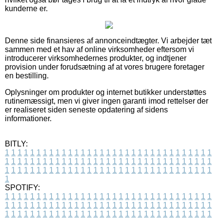
kunderne er.
Denne side finansieres af annonceindtægter. Vi arbejder tæt
sammen med et hav af online virksomheder eftersom vi
introducerer virksomhedernes produkter, og indtjener
provision under forudsætning af at vores brugere foretager
en bestilling.
Oplysninger om produkter og internet butikker understøttes
rutinemæssigt, men vi giver ingen garanti imod rettelser der
er realiseret siden seneste opdatering af sidens
informationer.
BITLY:
1
1
1
1
1
1
1
1
1
1
1
1
1
1
1
1
1
1
1
1
1
1
1
1
1
1
1
1
1
1
1
1
1
1
1
1
1
1
1
1
1
1
1
1
1
1
1
1
1
1
1
1
1
1
1
1
1
1
1
1
1
1
1
1
1
1
1
1
1
1
1
1
1
1
1
1
1
1
1
1
1
1
1
1
1
1
1
1
1
1
1
1
1
1
1
1
1
1
1
1
SPOTIFY:
1
1
1
1
1
1
1
1
1
1
1
1
1
1
1
1
1
1
1
1
1
1
1
1
1
1
1
1
1
1
1
1
1
1
1
1
1
1
1
1
1
1
1
1
1
1
1
1
1
1
1
1
1
1
1
1
1
1
1
1
1
1
1
1
1
1
1
1
1
1
1
1
1
1
1
1
1
1
1
1
1
1
1
1
1
1
1
1
1
1
1
1
1
1
1
1
1
1
1