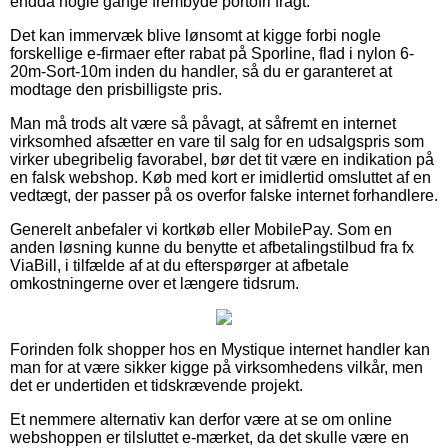
endda nogle gange frembyde portofri fragt.
Det kan immervæk blive lønsomt at kigge forbi nogle
forskellige e-firmaer efter rabat på Sporline, flad i nylon 6-
20m-Sort-10m inden du handler, så du er garanteret at
modtage den prisbilligste pris.
Man må trods alt være så påvagt, at såfremt en internet
virksomhed afsætter en vare til salg for en udsalgspris som
virker ubegribelig favorabel, bør det tit være en indikation på
en falsk webshop. Køb med kort er imidlertid omsluttet af en
vedtægt, der passer på os overfor falske internet forhandlere.
Generelt anbefaler vi kortkøb eller MobilePay. Som en
anden løsning kunne du benytte et afbetalingstilbud fra fx
ViaBill, i tilfælde af at du efterspørger at afbetale
omkostningerne over et længere tidsrum.
Forinden folk shopper hos en Mystique internet handler kan
man for at være sikker kigge på virksomhedens vilkår, men
det er undertiden et tidskrævende projekt.
Et nemmere alternativ kan derfor være at se om online
webshoppen er tilsluttet e-mærket, da det skulle være en