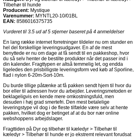
Tilbehør til hunde
Producent:
Mystique
Varenummer:
MYNTL20-10/01BL
EAN:
8586016375735
Vurderet til
3.5
ud af 5 stjerner baseret på
4
anmeldelser
En lang række internet forretninger tildeler nu om stunder en
hel del forskellige leveringsudgaver. En af de mest
benyttede er nu om dage at få sendt til en pakkeshop, hvor
du så selv henter de bestilte produkter når det passer ind i
din kalender. Fragttypen er altså temmelig let, og endda
ligeledes den prisbilligste leveringsform ved køb af Sporline,
flad i nylon 6-20m-Sort-10m.
Du burde tillige påtænke at få pakken sendt hjem til hvor du
bor eller til adressen hvor du arbejder. Leveringsmetoden er
beklageligvis en kende mere omkostningsfuld, men
desuden i høj grad smertefri. Den mest betalelige
leveringstype vil dog i de fleste tilfælde være selv at hente
pakken, hvilket dog er betinget af at du bor nær online
webshoppens arbejdslager.
Fragttiden på Dyr og tilbehør til kæledyr > Tilbehør til
kæledyr > Tilbehør til hunde er jo ekstremt relevant forudsat