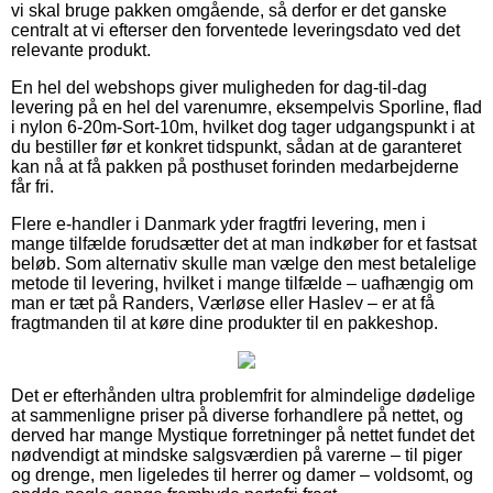
vi skal bruge pakken omgående, så derfor er det ganske
centralt at vi efterser den forventede leveringsdato ved det
relevante produkt.
En hel del webshops giver muligheden for dag-til-dag
levering på en hel del varenumre, eksempelvis Sporline, flad
i nylon 6-20m-Sort-10m, hvilket dog tager udgangspunkt i at
du bestiller før et konkret tidspunkt, sådan at de garanteret
kan nå at få pakken på posthuset forinden medarbejderne
får fri.
Flere e-handler i Danmark yder fragtfri levering, men i
mange tilfælde forudsætter det at man indkøber for et fastsat
beløb. Som alternativ skulle man vælge den mest betalelige
metode til levering, hvilket i mange tilfælde – uafhængig om
man er tæt på Randers, Værløse eller Haslev – er at få
fragtmanden til at køre dine produkter til en pakkeshop.
Det er efterhånden ultra problemfrit for almindelige dødelige
at sammenligne priser på diverse forhandlere på nettet, og
derved har mange Mystique forretninger på nettet fundet det
nødvendigt at mindske salgsværdien på varerne – til piger
og drenge, men ligeledes til herrer og damer – voldsomt, og