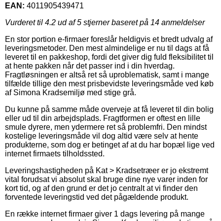
EAN:
4011905439471
Vurderet til
4.2
ud af 5 stjerner baseret på
14
anmeldelser
En stor portion e-firmaer foreslår heldigvis et bredt udvalg af
leveringsmetoder. Den mest almindelige er nu til dags at få
leveret til en pakkeshop, fordi det giver dig fuld fleksibilitet til
at hente pakken når det passer ind i din hverdag.
Fragtløsningen er altså ret så uproblematisk, samt i mange
tilfælde tillige den mest prisbevidste leveringsmåde ved køb
af Simona Kradsemiljø med stige grå.
Du kunne på samme måde overveje at få leveret til din bolig
eller ud til din arbejdsplads. Fragtformen er oftest en lille
smule dyrere, men ydermere ret så problemfri. Den mindst
kostelige leveringsmåde vil dog altid være selv at hente
produkterne, som dog er betinget af at du har bopæl lige ved
internet firmaets tilholdssted.
Leveringshastigheden på Kat > Kradsetræer er jo ekstremt
vital forudsat vi absolut skal bruge dine nye varer inden for
kort tid, og af den grund er det jo centralt at vi finder den
forventede leveringstid ved det pågældende produkt.
En række internet firmaer giver 1 dags levering på mange