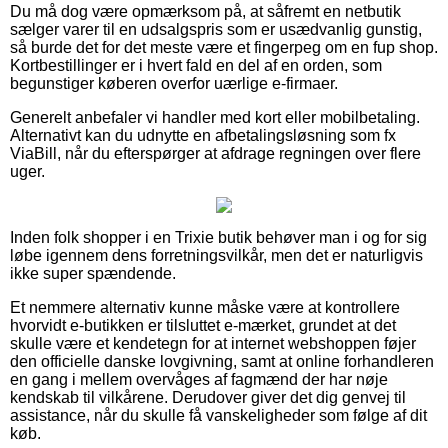
Du må dog være opmærksom på, at såfremt en netbutik
sælger varer til en udsalgspris som er usædvanlig gunstig,
så burde det for det meste være et fingerpeg om en fup shop.
Kortbestillinger er i hvert fald en del af en orden, som
begunstiger køberen overfor uærlige e-firmaer.
Generelt anbefaler vi handler med kort eller mobilbetaling.
Alternativt kan du udnytte en afbetalingsløsning som fx
ViaBill, når du efterspørger at afdrage regningen over flere
uger.
Inden folk shopper i en Trixie butik behøver man i og for sig
løbe igennem dens forretningsvilkår, men det er naturligvis
ikke super spændende.
Et nemmere alternativ kunne måske være at kontrollere
hvorvidt e-butikken er tilsluttet e-mærket, grundet at det
skulle være et kendetegn for at internet webshoppen føjer
den officielle danske lovgivning, samt at online forhandleren
en gang i mellem overvåges af fagmænd der har nøje
kendskab til vilkårene. Derudover giver det dig genvej til
assistance, når du skulle få vanskeligheder som følge af dit
køb.