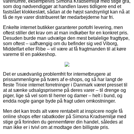
varenumre, eksempelvis Simona Kradsemiljø med stige grå,
som dog nødvendiggør at handlen laves tidligere end et
fastslået klokkeslæt, sådan at de højst sandsynligt kan nå at
få de nye varer distribueret før medarbejderne har fri.
Enkelte internet butikker garanterer portofri levering, men
oftest stiller det krav om at man indkøber for en konkret pris.
Desuden burde man udvælge den mest betalelige fragttype,
som oftest – uafhængig om du befinder sig ved Viborg,
Middelfart eller Ribe – vil være at få fragtmanden til at køre
varerne til en pakkeshop.
Det er usædvanlig problemfrit for internetbrugere at
prissammenligne på tværs af e-shops, og så har langt de
fleste Trixie internet forretninger i Danmark været presset til
at at sænke udsalgspriserne på deres varer – til drenge og
piger, lige så vel som til herrer og damer – helt i bund, og
endda nogle gange byde på fragt uden omkostninger.
Men det kan trods alt være rentabelt at inspicere nogle få
online shops efter rabatkoder på Simona Kradsemiljø med
stige grå forinden du gennemfører din handel, således at
man ikke er i tvivl om at modtage den billigste pris.