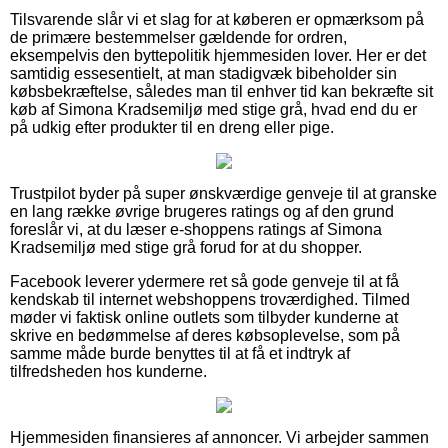
Tilsvarende slår vi et slag for at køberen er opmærksom på
de primære bestemmelser gældende for ordren,
eksempelvis den byttepolitik hjemmesiden lover. Her er det
samtidig essesentielt, at man stadigvæk bibeholder sin
købsbekræftelse, således man til enhver tid kan bekræfte sit
køb af Simona Kradsemiljø med stige grå, hvad end du er
på udkig efter produkter til en dreng eller pige.
Trustpilot byder på super ønskværdige genveje til at granske
en lang række øvrige brugeres ratings og af den grund
foreslår vi, at du læser e-shoppens ratings af Simona
Kradsemiljø med stige grå forud for at du shopper.
Facebook leverer ydermere ret så gode genveje til at få
kendskab til internet webshoppens troværdighed. Tilmed
møder vi faktisk online outlets som tilbyder kunderne at
skrive en bedømmelse af deres købsoplevelse, som på
samme måde burde benyttes til at få et indtryk af
tilfredsheden hos kunderne.
Hjemmesiden finansieres af annoncer. Vi arbejder sammen