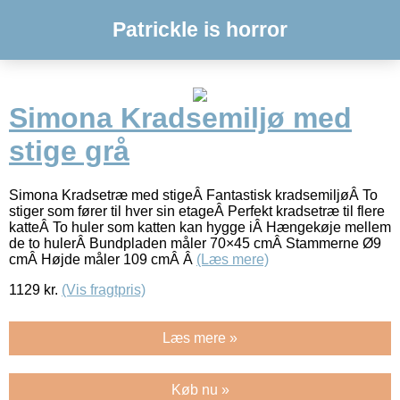
Patrickle is horror
Simona Kradsemiljø med
stige grå
Simona Kradsetræ med stigeÂ Fantastisk kradsemiljøÂ To
stiger som fører til hver sin etageÂ Perfekt kradsetræ til flere
katteÂ To huler som katten kan hygge iÂ Hængekøje mellem
de to hulerÂ Bundpladen måler 70×45 cmÂ Stammerne Ø9
cmÂ Højde måler 109 cmÂ Â
(Læs mere)
1129
kr.
(Vis fragtpris)
Læs mere »
Køb nu »