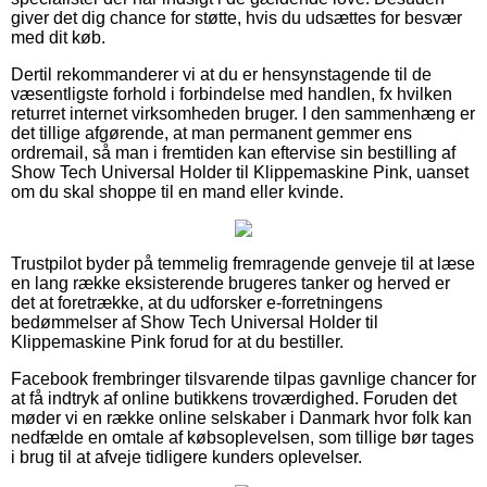
giver det dig chance for støtte, hvis du udsættes for besvær
med dit køb.
Dertil rekommanderer vi at du er hensynstagende til de
væsentligste forhold i forbindelse med handlen, fx hvilken
returret internet virksomheden bruger. I den sammenhæng er
det tillige afgørende, at man permanent gemmer ens
ordremail, så man i fremtiden kan eftervise sin bestilling af
Show Tech Universal Holder til Klippemaskine Pink, uanset
om du skal shoppe til en mand eller kvinde.
Trustpilot byder på temmelig fremragende genveje til at læse
en lang række eksisterende brugeres tanker og herved er
det at foretrække, at du udforsker e-forretningens
bedømmelser af Show Tech Universal Holder til
Klippemaskine Pink forud for at du bestiller.
Facebook frembringer tilsvarende tilpas gavnlige chancer for
at få indtryk af online butikkens troværdighed. Foruden det
møder vi en række online selskaber i Danmark hvor folk kan
nedfælde en omtale af købsoplevelsen, som tillige bør tages
i brug til at afveje tidligere kunders oplevelser.