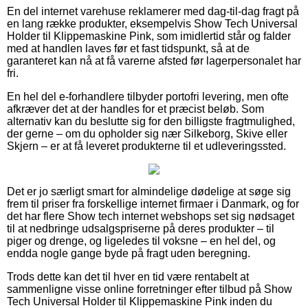
En del internet varehuse reklamerer med dag-til-dag fragt på
en lang række produkter, eksempelvis Show Tech Universal
Holder til Klippemaskine Pink, som imidlertid står og falder
med at handlen laves før et fast tidspunkt, så at de
garanteret kan nå at få varerne afsted før lagerpersonalet har
fri.
En hel del e-forhandlere tilbyder portofri levering, men ofte
afkræver det at der handles for et præcist beløb. Som
alternativ kan du beslutte sig for den billigste fragtmulighed,
der gerne – om du opholder sig nær Silkeborg, Skive eller
Skjern – er at få leveret produkterne til et udleveringssted.
Det er jo særligt smart for almindelige dødelige at søge sig
frem til priser fra forskellige internet firmaer i Danmark, og for
det har flere Show tech internet webshops set sig nødsaget
til at nedbringe udsalgspriserne på deres produkter – til
piger og drenge, og ligeledes til voksne – en hel del, og
endda nogle gange byde på fragt uden beregning.
Trods dette kan det til hver en tid være rentabelt at
sammenligne visse online forretninger efter tilbud på Show
Tech Universal Holder til Klippemaskine Pink inden du