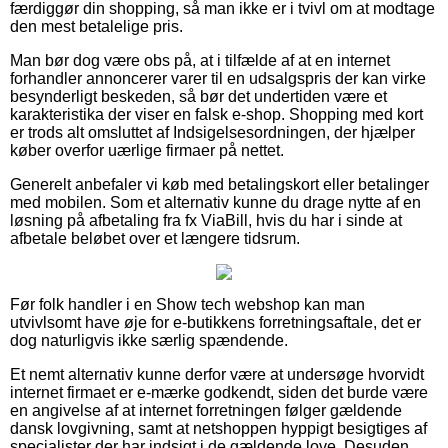
færdiggør din shopping, så man ikke er i tvivl om at modtage
den mest betalelige pris.
Man bør dog være obs på, at i tilfælde af at en internet
forhandler annoncerer varer til en udsalgspris der kan virke
besynderligt beskeden, så bør det undertiden være et
karakteristika der viser en falsk e-shop. Shopping med kort
er trods alt omsluttet af Indsigelsesordningen, der hjælper
køber overfor uærlige firmaer på nettet.
Generelt anbefaler vi køb med betalingskort eller betalinger
med mobilen. Som et alternativ kunne du drage nytte af en
løsning på afbetaling fra fx ViaBill, hvis du har i sinde at
afbetale beløbet over et længere tidsrum.
Før folk handler i en Show tech webshop kan man
utvivlsomt have øje for e-butikkens forretningsaftale, det er
dog naturligvis ikke særlig spændende.
Et nemt alternativ kunne derfor være at undersøge hvorvidt
internet firmaet er e-mærke godkendt, siden det burde være
en angivelse af at internet forretningen følger gældende
dansk lovgivning, samt at netshoppen hyppigt besigtiges af
specialister der har indsigt i de gældende love. Desuden