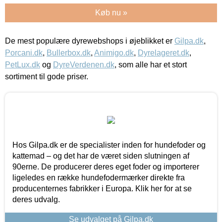
Køb nu »
De mest populære dyrewebshops i øjeblikket er
Gilpa.dk
,
Porcani.dk
,
Bullerbox.dk
,
Animigo.dk
,
Dyrelageret.dk
,
PetLux.dk
og
DyreVerdenen.dk
, som alle har et stort
sortiment til gode priser.
Hos Gilpa.dk er de specialister inden for hundefoder og
kattemad – og det har de været siden slutningen af
90erne. De producerer deres eget foder og importerer
ligeledes en række hundefodermærker direkte fra
producenternes fabrikker i Europa. Klik her for at se
deres udvalg.
Se udvalget på Gilpa.dk