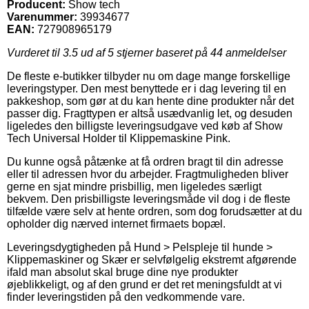
Producent:
Show tech
Varenummer:
39934677
EAN:
727908965179
Vurderet til
3.5
ud af 5 stjerner baseret på
44
anmeldelser
De fleste e-butikker tilbyder nu om dage mange forskellige
leveringstyper. Den mest benyttede er i dag levering til en
pakkeshop, som gør at du kan hente dine produkter når det
passer dig. Fragttypen er altså usædvanlig let, og desuden
ligeledes den billigste leveringsudgave ved køb af Show
Tech Universal Holder til Klippemaskine Pink.
Du kunne også påtænke at få ordren bragt til din adresse
eller til adressen hvor du arbejder. Fragtmuligheden bliver
gerne en sjat mindre prisbillig, men ligeledes særligt
bekvem. Den prisbilligste leveringsmåde vil dog i de fleste
tilfælde være selv at hente ordren, som dog forudsætter at du
opholder dig nærved internet firmaets bopæl.
Leveringsdygtigheden på Hund > Pelspleje til hunde >
Klippemaskiner og Skær er selvfølgelig ekstremt afgørende
ifald man absolut skal bruge dine nye produkter
øjeblikkeligt, og af den grund er det ret meningsfuldt at vi
finder leveringstiden på den vedkommende vare.