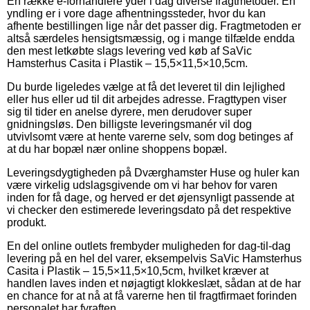
En række e-forhandlere yder i dag diverse fragtmetoder. En
yndling er i vore dage afhentningssteder, hvor du kan
afhente bestillingen lige når det passer dig. Fragtmetoden er
altså særdeles hensigtsmæssig, og i mange tilfælde endda
den mest letkøbte slags levering ved køb af SaVic
Hamsterhus Casita i Plastik – 15,5×11,5×10,5cm.
Du burde ligeledes vælge at få det leveret til din lejlighed
eller hus eller ud til dit arbejdes adresse. Fragttypen viser
sig til tider en anelse dyrere, men derudover super
gnidningsløs. Den billigste leveringsmanér vil dog
utvivlsomt være at hente varerne selv, som dog betinges af
at du har bopæl nær online shoppens bopæl.
Leveringsdygtigheden på Dværghamster Huse og huler kan
være virkelig udslagsgivende om vi har behov for varen
inden for få dage, og herved er det øjensynligt passende at
vi checker den estimerede leveringsdato på det respektive
produkt.
En del online outlets frembyder muligheden for dag-til-dag
levering på en hel del varer, eksempelvis SaVic Hamsterhus
Casita i Plastik – 15,5×11,5×10,5cm, hvilket kræver at
handlen laves inden et nøjagtigt klokkeslæt, sådan at de har
en chance for at nå at få varerne hen til fragtfirmaet forinden
personalet har fyraften.