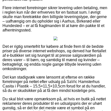
Flere internet forretninger sikrer levering uden betaling, men
i reglen kun når der erhverves for en fastsat sum. I øvrigt
skulle man foretrække den billigste leveringstype, der gerne
– uafhængig om du opholder sig i Aarhus, Birkerød eller
Hundested – er at få fragtmanden til at køre din pakke til et
afhentningssted.
Det er rigtig smertefrit for købere at finde frem til de bedste
priser på diverse internet webshops, og derved har flertallet
af e-butikker set sig tvunget til at presse salgsværdien på
deres varer – til børn, og samtidig til mænd og kvinder –
betragteligt, og endda nogle gange tilbyde levering uden
omkostninger.
Det kan stadigvæk være lønsomt at efterse en række
forretninger på nettet efter udsalg på SaVic Hamsterhus
Casita i Plastik – 15,5×11,5×10,5cm forud for at du handler,
så du er skudsikker på at få den mindst kostelige pris.
Du skal blot være opmærksom på, at hvis en butik på nettet
reklamerer deres produkter til en udsalgspris der er uhørt
gunstig, så er det for det meste være et symbol på en