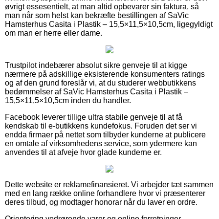
øvrigt essesentielt, at man altid opbevarer sin faktura, så
man når som helst kan bekræfte bestillingen af SaVic
Hamsterhus Casita i Plastik – 15,5×11,5×10,5cm, ligegyldigt
om man er herre eller dame.
Trustpilot indebærer absolut sikre genveje til at kigge
nærmere på adskillige eksisterende konsumenters ratings
og af den grund foreslår vi, at du studerer webbutikkens
bedømmelser af SaVic Hamsterhus Casita i Plastik –
15,5×11,5×10,5cm inden du handler.
Facebook leverer tillige ultra stabile genveje til at få
kendskab til e-butikkens kundefokus. Foruden det ser vi
endda firmaer på nettet som tilbyder kunderne at publicere
en omtale af virksomhedens service, som ydermere kan
anvendes til at afveje hvor glade kunderne er.
Dette website er reklamefinansieret. Vi arbejder tæt sammen
med en lang række online forhandlere hvor vi præsenterer
deres tilbud, og modtager honorar når du laver en ordre.
Orientering vedrørende varer og online forretninger