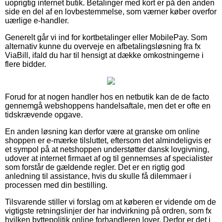
uoprigtig internet butik. Betalinger med kort er på den anden
side en del af en lovbestemmelse, som værner køber overfor
uærlige e-handler.
Generelt går vi ind for kortbetalinger eller MobilePay. Som
alternativ kunne du overveje en afbetalingsløsning fra fx
ViaBill, ifald du har til hensigt at dække omkostningerne i
flere bidder.
Forud for at nogen handler hos en netbutik kan de de facto
gennemgå webshoppens handelsaftale, men det er ofte en
tidskrævende opgave.
En anden løsning kan derfor være at granske om online
shoppen er e-mærke tilsluttet, eftersom det almindeligvis er
et sympol på at netshoppen understøtter dansk lovgivning,
udover at internet firmaet af og til gennemses af specialister
som forstår de gældende regler. Det er en rigtig god
anledning til assistance, hvis du skulle få dilemmaer i
processen med din bestilling.
Tilsvarende stiller vi forslag om at køberen er vidende om de
vigtigste retningslinjer der har indvirkning på ordren, som fx
hvilken byttepolitik online forhandleren lover. Derfor er det i