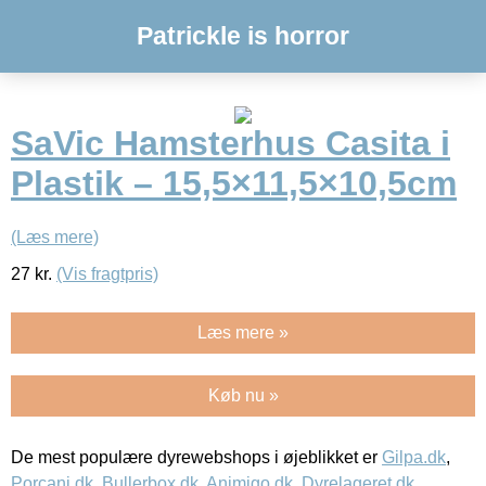
Patrickle is horror
SaVic Hamsterhus Casita i
Plastik – 15,5×11,5×10,5cm
(Læs mere)
27
kr.
(Vis fragtpris)
Læs mere »
Køb nu »
De mest populære dyrewebshops i øjeblikket er
Gilpa.dk
,
Porcani.dk
,
Bullerbox.dk
,
Animigo.dk
,
Dyrelageret.dk
,