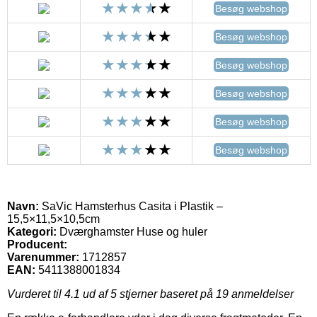
Besøg webshop
Besøg webshop
Besøg webshop
Besøg webshop
Besøg webshop
Besøg webshop
Navn:
SaVic Hamsterhus Casita i Plastik –
15,5×11,5×10,5cm
Kategori:
Dværghamster Huse og huler
Producent:
Varenummer:
1712857
EAN:
5411388001834
Vurderet til
4.1
ud af 5 stjerner baseret på
19
anmeldelser