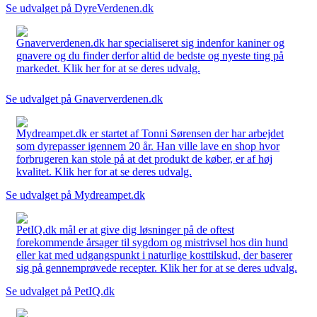
Se udvalget på DyreVerdenen.dk
Gnaververdenen.dk har specialiseret sig indenfor kaniner og
gnavere og du finder derfor altid de bedste og nyeste ting på
markedet. Klik her for at se deres udvalg.
Se udvalget på Gnaververdenen.dk
Mydreampet.dk er startet af Tonni Sørensen der har arbejdet
som dyrepasser igennem 20 år. Han ville lave en shop hvor
forbrugeren kan stole på at det produkt de køber, er af høj
kvalitet. Klik her for at se deres udvalg.
Se udvalget på Mydreampet.dk
PetIQ.dk mål er at give dig løsninger på de oftest
forekommende årsager til sygdom og mistrivsel hos din hund
eller kat med udgangspunkt i naturlige kosttilskud, der baserer
sig på gennemprøvede recepter. Klik her for at se deres udvalg.
Se udvalget på PetIQ.dk