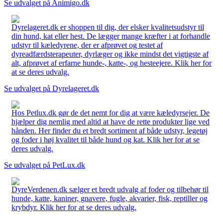
Se udvalget på Animigo.dk
Dyrelageret.dk er shoppen til dig, der elsker kvalitetsudstyr til
din hund, kat eller hest. De lægger mange kræfter i at forhandle
udstyr til kæledyrene, der er afprøvet og testet af
dyreadfærdsterapeuter, dyrlæger og ikke mindst det vigtigste af
alt, afprøvet af erfarne hunde-, katte-, og hesteejere. Klik her for
at se deres udvalg.
Se udvalget på Dyrelageret.dk
Hos Petlux.dk gør de det nemt for dig at være kæledyrsejer. De
hjælper dig nemlig med altid at have de rette produkter lige ved
hånden. Her finder du et bredt sortiment af både udstyr, legetøj
og foder i høj kvalitet til både hund og kat. Klik her for at se
deres udvalg.
Se udvalget på PetLux.dk
DyreVerdenen.dk sælger et bredt udvalg af foder og tilbehør til
hunde, katte, kaniner, gnavere, fugle, akvarier, fisk, reptiller og
krybdyr. Klik her for at se deres udvalg.