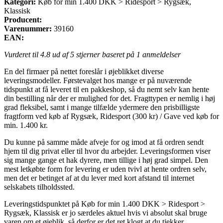
Kategori:
Køb for min 1.400 DKK > Ridesport > Rygsæk,
Klassisk
Producent:
Varenummer:
39160
EAN:
Vurderet til
4.8
ud af 5 stjerner baseret på
1
anmeldelser
En del firmaer på nettet foreslår i øjeblikket diverse
leveringsmodeller. Førstevalget hos mange er på nuværende
tidspunkt at få leveret til en pakkeshop, så du nemt selv kan hente
din bestilling når der er mulighed for det. Fragttypen er nemlig i høj
grad fleksibel, samt i mange tilfælde ydermere den prisbilligste
fragtform ved køb af Rygsæk, Ridesport (300 kr) / Gave ved køb for
min. 1.400 kr.
Du kunne på samme måde afveje for og imod at få ordren sendt
hjem til dig privat eller til hvor du arbejder. Leveringsformen viser
sig mange gange et hak dyrere, men tillige i høj grad simpel. Den
mest letkøbte form for levering er uden tvivl at hente ordren selv,
men det er betinget af at du lever med kort afstand til internet
selskabets tilholdssted.
Leveringstidspunktet på Køb for min 1.400 DKK > Ridesport >
Rygsæk, Klassisk er jo særdeles aktuel hvis vi absolut skal bruge
varen om et øjeblik, så derfor er det ret klogt at du tjekker