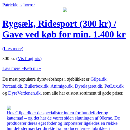
Patrickle is horror
Rygsæk, Ridesport (300 kr) /
Gave ved køb for min. 1.400 kr
(Læs mere)
300
kr.
(Vis fragtpris)
Læs mere »
Køb nu »
De mest populære dyrewebshops i øjeblikket er
Gilpa.dk
,
Porcani.dk
,
Bullerbox.dk
,
Animigo.dk
,
Dyrelageret.dk
,
PetLux.dk
og
DyreVerdenen.dk
, som alle har et stort sortiment til gode priser.
Hos Gilpa.dk er de specialister inden for hundefoder og
kattemad – og det har de været siden slutningen af 90erne. De
producerer deres eget foder og importerer ligeledes en række
hundefodermærker direkte fra producenternes fabrikker i