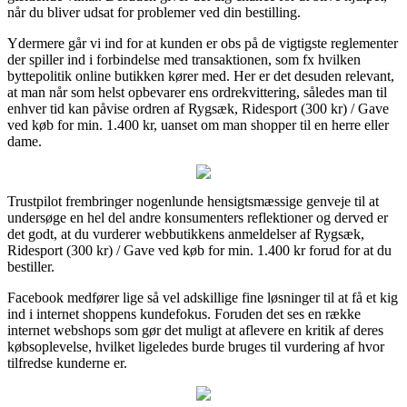
når du bliver udsat for problemer ved din bestilling.
Ydermere går vi ind for at kunden er obs på de vigtigste reglementer
der spiller ind i forbindelse med transaktionen, som fx hvilken
byttepolitik online butikken kører med. Her er det desuden relevant,
at man når som helst opbevarer ens ordrekvittering, således man til
enhver tid kan påvise ordren af Rygsæk, Ridesport (300 kr) / Gave
ved køb for min. 1.400 kr, uanset om man shopper til en herre eller
dame.
Trustpilot frembringer nogenlunde hensigtsmæssige genveje til at
undersøge en hel del andre konsumenters reflektioner og derved er
det godt, at du vurderer webbutikkens anmeldelser af Rygsæk,
Ridesport (300 kr) / Gave ved køb for min. 1.400 kr forud for at du
bestiller.
Facebook medfører lige så vel adskillige fine løsninger til at få et kig
ind i internet shoppens kundefokus. Foruden det ses en række
internet webshops som gør det muligt at aflevere en kritik af deres
købsoplevelse, hvilket ligeledes burde bruges til vurdering af hvor
tilfredse kunderne er.