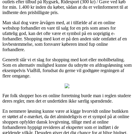
outlets efter tilbud på Rygsæk, Ridesport (300 kr) / Gave ved køb
for min. 1.400 kr inden du køber, sådan at du er velinformeret til at
indhente den prisbilligste pris.
Man skal dog være årvågen med, at i tilfælde af at en online
webshop forhandler en vare til salg for en pris som anses for
ufattelig god, kan det ofte være et symbol på en uoprigtig e-
forhandler. Shopping med kort er på den anden side omfattet af en
lovbestemmelse, som forsvarer køberen imod fup online
forhandlere.
Generelt slår vi et slag for shopping med kort eller mobilbetaling.
Som en alternativ mulighed kunne du udnytte en afdragsløsning som
eksempelvis ViaBill, forudsat du gerne vil godtgøre regningen af
flere omgange.
Før folk shopper hos en online forretning burde man i reglen studere
deres regler, men det er undertiden ikke særlig spændende.
En nemmere løsning kunne være at kigge hvorvidt online butikken
er støttet af e-mærket, da det almindeligvis er et sympol på at online
shoppen opfylder dansk lovgivning, tillige med at online
forhandleren hyppigt revideres af eksperter som er indført i de
gældende vilkår. Desuden giver det dig chance for at blive hjulpet,