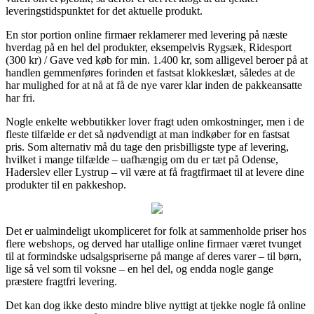
leveringstidspunktet for det aktuelle produkt.
En stor portion online firmaer reklamerer med levering på næste
hverdag på en hel del produkter, eksempelvis Rygsæk, Ridesport
(300 kr) / Gave ved køb for min. 1.400 kr, som alligevel beroer på at
handlen gemmenføres forinden et fastsat klokkeslæt, således at de
har mulighed for at nå at få de nye varer klar inden de pakkeansatte
har fri.
Nogle enkelte webbutikker lover fragt uden omkostninger, men i de
fleste tilfælde er det så nødvendigt at man indkøber for en fastsat
pris. Som alternativ må du tage den prisbilligste type af levering,
hvilket i mange tilfælde – uafhængig om du er tæt på Odense,
Haderslev eller Lystrup – vil være at få fragtfirmaet til at levere dine
produkter til en pakkeshop.
Det er ualmindeligt ukompliceret for folk at sammenholde priser hos
flere webshops, og derved har utallige online firmaer været tvunget
til at formindske udsalgspriserne på mange af deres varer – til børn,
lige så vel som til voksne – en hel del, og endda nogle gange
præstere fragtfri levering.
Det kan dog ikke desto mindre blive nyttigt at tjekke nogle få online