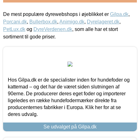
De mest populære dyrewebshops i øjeblikket er
Gilpa.dk
,
Porcani.dk
,
Bullerbox.dk
,
Animigo.dk
,
Dyrelageret.dk
,
PetLux.dk
og
DyreVerdenen.dk
, som alle har et stort
sortiment til gode priser.
Hos Gilpa.dk er de specialister inden for hundefoder og
kattemad – og det har de været siden slutningen af
90erne. De producerer deres eget foder og importerer
ligeledes en række hundefodermærker direkte fra
producenternes fabrikker i Europa. Klik her for at se
deres udvalg.
Se udvalget på Gilpa.dk