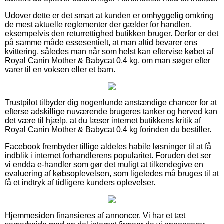
Udover dette er det smart at kunden er omhyggelig omkring
de mest aktuelle reglementer der gælder for handlen,
eksempelvis den returrettighed butikken bruger. Derfor er det
på samme måde essesentielt, at man altid bevarer ens
kvittering, således man når som helst kan eftervise købet af
Royal Canin Mother & Babycat 0,4 kg, om man søger efter
varer til en voksen eller et barn.
Trustpilot tilbyder dig nogenlunde anstændige chancer for at
efterse adskillige nuværende brugeres tanker og herved kan
det være til hjælp, at du læser internet butikkens kritik af
Royal Canin Mother & Babycat 0,4 kg forinden du bestiller.
Facebook frembyder tillige aldeles habile løsninger til at få
indblik i internet forhandlerens popularitet. Foruden det ser
vi endda e-handler som gør det muligt at tilkendegive en
evaluering af købsoplevelsen, som ligeledes må bruges til at
få et indtryk af tidligere kunders oplevelser.
Hjemmesiden finansieres af annoncer. Vi har et tæt