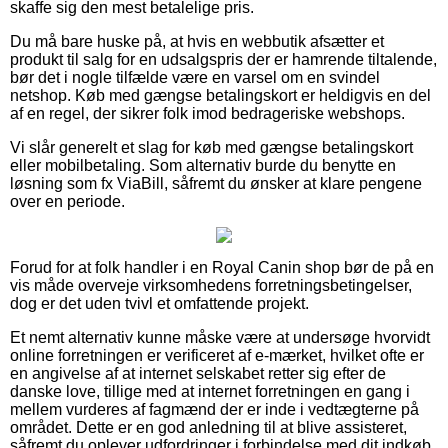
skaffe sig den mest betalelige pris.
Du må bare huske på, at hvis en webbutik afsætter et
produkt til salg for en udsalgspris der er hamrende tiltalende,
bør det i nogle tilfælde være en varsel om en svindel
netshop. Køb med gængse betalingskort er heldigvis en del
af en regel, der sikrer folk imod bedrageriske webshops.
Vi slår generelt et slag for køb med gængse betalingskort
eller mobilbetaling. Som alternativ burde du benytte en
løsning som fx ViaBill, såfremt du ønsker at klare pengene
over en periode.
Forud for at folk handler i en Royal Canin shop bør de på en
vis måde overveje virksomhedens forretningsbetingelser,
dog er det uden tvivl et omfattende projekt.
Et nemt alternativ kunne måske være at undersøge hvorvidt
online forretningen er verificeret af e-mærket, hvilket ofte er
en angivelse af at internet selskabet retter sig efter de
danske love, tillige med at internet forretningen en gang i
mellem vurderes af fagmænd der er inde i vedtægterne på
området. Dette er en god anledning til at blive assisteret,
såfremt du oplever udfordringer i forbindelse med dit indkøb.