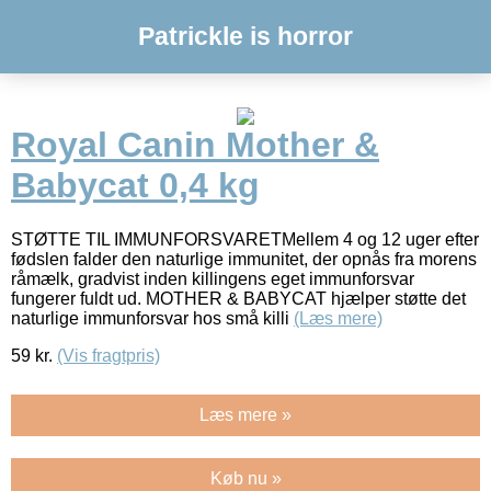
Patrickle is horror
Royal Canin Mother &
Babycat 0,4 kg
STØTTE TIL IMMUNFORSVARETMellem 4 og 12 uger efter
fødslen falder den naturlige immunitet, der opnås fra morens
råmælk, gradvist inden killingens eget immunforsvar
fungerer fuldt ud. MOTHER & BABYCAT hjælper støtte det
naturlige immunforsvar hos små killi
(Læs mere)
59
kr.
(Vis fragtpris)
Læs mere »
Køb nu »