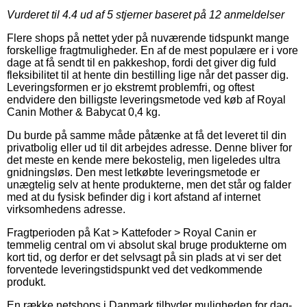
Vurderet til
4.4
ud af 5 stjerner baseret på
12
anmeldelser
Flere shops på nettet yder på nuværende tidspunkt mange
forskellige fragtmuligheder. En af de mest populære er i vore
dage at få sendt til en pakkeshop, fordi det giver dig fuld
fleksibilitet til at hente din bestilling lige når det passer dig.
Leveringsformen er jo ekstremt problemfri, og oftest
endvidere den billigste leveringsmetode ved køb af Royal
Canin Mother & Babycat 0,4 kg.
Du burde på samme måde påtænke at få det leveret til din
privatbolig eller ud til dit arbejdes adresse. Denne bliver for
det meste en kende mere bekostelig, men ligeledes ultra
gnidningsløs. Den mest letkøbte leveringsmetode er
unægtelig selv at hente produkterne, men det står og falder
med at du fysisk befinder dig i kort afstand af internet
virksomhedens adresse.
Fragtperioden på Kat > Kattefoder > Royal Canin er
temmelig central om vi absolut skal bruge produkterne om
kort tid, og derfor er det selvsagt på sin plads at vi ser det
forventede leveringstidspunkt ved det vedkommende
produkt.
En række netshops i Danmark tilbyder muligheden for dag-