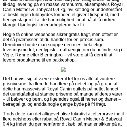
til-dag levering på en masse varenumre, eksempelvis Royal
Canin Mother & Babycat 0,4 kg, hvilket dog er underforstået
at bestillingen fuldbyrdes forinden et givent tidspunkt, med
hensynstagen til at de har mulighed for at nå at få ordren
klargjort før logistikmedarbejderne har fri.
Nogle få online webshops sikrer gratis fragt, men oftest er
det så præmissen at du handler for en præcis sum.
Derudover burde man snuppe den mest betalelige
leveringsmodel, der typisk – uafhængig om du befinder sig i
Vejle, Rønne eller Bjerringbro – vil være at få dem til at
levere produkterne til en pakkeshop.
Det har vist sig at være ekstremt let for os alle at vurdere
prisniveauet fra flere forhandlere på nettet, og på grund af
dette har massevis af Royal Canin outlets på nettet fundet
det uundgåeligt at stampe priserne på mange af deres varer
– til babyer og børn, og ligeledes også til herrer og damer –
betragteligt, og endda nogle gange byde på fri fragt.
Trods dette kan det alligevel blive lukrativt at efterprøve indtil
flere netshops efter rabat på Royal Canin Mother & Babycat
0,4 kg inden du gennemfører dit køb, så man er sikker på at