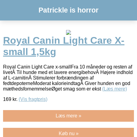
Patrickle is horror
Royal Canin Light Care X-
small 1,5kg
Royal Canin Light Care x-smallFra 10 måneder og resten af
livetÂ Til hunde med et lavere energibehovÂ Højere indhold
af L-carnitinÂ Stimulerer forbrændingen af
fedtdepoterneModerat kalorieindtagÂ Giver hunden en god
mæthedsfornemmelseØget smag som er ekst
(Læs mere)
169
kr.
(Vis fragtpris)
Læs mere »
Køb nu »