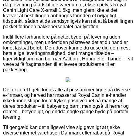
dag levering på adskillige varenumre, eksempelvis Royal
Canin Light Care X-small 1,5kg, men glem ikke at det
kræver at bestillingen anbringes forinden et nøjagtigt
tidspunkt, sådan at de sandsynligvis kan nå at få bestillingen
pakket forinden pakkepersonalet har fyraften.
Indtil flere forhandlere på nettet byder på levering uden
omkostninger, men undertiden påkræves det at du handler
for et fastsat beløb. Derudover kunne du udse dig den mest
betalelige leveringsmulighed, der i mange tilfælde –
ligegyldigt om man bor nær Aalborg, Hobro eller Tønder – vil
være at få fragtmanden til at levere produkterne til en
pakkeshop.
Det er jo ret ligetil for os alle at prissammenligne på diverse
e-firmaer, og herved har masser af Royal Canin e-handler
ikke kunne slippe for at trykke prisniveauet på mange af
deres produkter – til babyer og børn, men også til herrer og
damer – betydeligt, og endda nogle gange byde på portofri
levering.
Til gengæld kan det alligevel vise sig gavnligt at tjekke
diverse internet varehuse i Danmark efter rabat på Royal