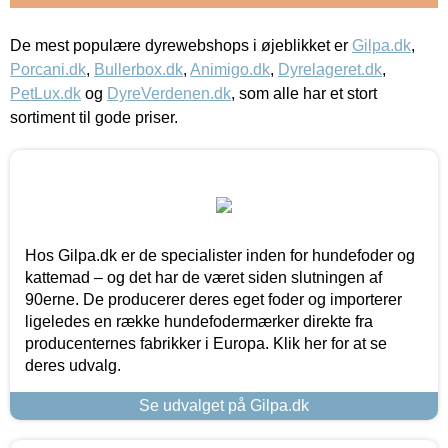
De mest populære dyrewebshops i øjeblikket er
Gilpa.dk
,
Porcani.dk
,
Bullerbox.dk
,
Animigo.dk
,
Dyrelageret.dk
,
PetLux.dk
og
DyreVerdenen.dk
, som alle har et stort
sortiment til gode priser.
Hos Gilpa.dk er de specialister inden for hundefoder og
kattemad – og det har de været siden slutningen af
90erne. De producerer deres eget foder og importerer
ligeledes en række hundefodermærker direkte fra
producenternes fabrikker i Europa. Klik her for at se
deres udvalg.
Se udvalget på Gilpa.dk