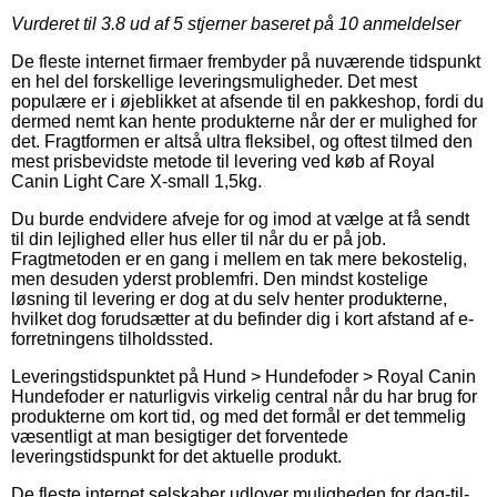
Vurderet til
3.8
ud af 5 stjerner baseret på
10
anmeldelser
De fleste internet firmaer frembyder på nuværende tidspunkt
en hel del forskellige leveringsmuligheder. Det mest
populære er i øjeblikket at afsende til en pakkeshop, fordi du
dermed nemt kan hente produkterne når der er mulighed for
det. Fragtformen er altså ultra fleksibel, og oftest tilmed den
mest prisbevidste metode til levering ved køb af Royal
Canin Light Care X-small 1,5kg.
Du burde endvidere afveje for og imod at vælge at få sendt
til din lejlighed eller hus eller til når du er på job.
Fragtmetoden er en gang i mellem en tak mere bekostelig,
men desuden yderst problemfri. Den mindst kostelige
løsning til levering er dog at du selv henter produkterne,
hvilket dog forudsætter at du befinder dig i kort afstand af e-
forretningens tilholdssted.
Leveringstidspunktet på Hund > Hundefoder > Royal Canin
Hundefoder er naturligvis virkelig central når du har brug for
produkterne om kort tid, og med det formål er det temmelig
væsentligt at man besigtiger det forventede
leveringstidspunkt for det aktuelle produkt.
De fleste internet selskaber udlover muligheden for dag-til-