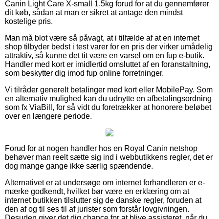
Canin Light Care X-small 1,5kg forud for at du gennemfører
dit køb, sådan at man er sikret at antage den mindst
kostelige pris.
Man må blot være så påvagt, at i tilfælde af at en internet
shop tilbyder bedst i test varer for en pris der virker umådelig
attraktiv, så kunne det tit være en varsel om en fup e-butik.
Handler med kort er imidlertid omsluttet af en foranstaltning,
som beskytter dig imod fup online forretninger.
Vi tilråder generelt betalinger med kort eller MobilePay. Som
en alternativ mulighed kan du udnytte en afbetalingsordning
som fx ViaBill, for så vidt du foretrækker at honorere beløbet
over en længere periode.
Forud for at nogen handler hos en Royal Canin netshop
behøver man reelt sætte sig ind i webbutikkens regler, det er
dog mange gange ikke særlig spændende.
Alternativet er at undersøge om internet forhandleren er e-
mærke godkendt, hvilket bør være en erklæring om at
internet butikken tilslutter sig de danske regler, foruden at
den af og til ses til af jurister som forstår lovgivningen.
Desuden giver det dig chance for at blive assisteret, når du