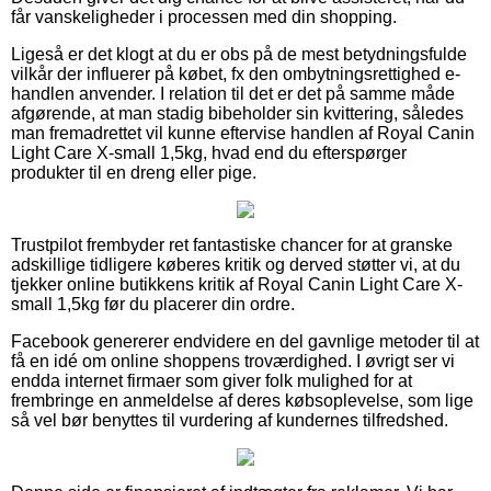
får vanskeligheder i processen med din shopping.
Ligeså er det klogt at du er obs på de mest betydningsfulde
vilkår der influerer på købet, fx den ombytningsrettighed e-
handlen anvender. I relation til det er det på samme måde
afgørende, at man stadig bibeholder sin kvittering, således
man fremadrettet vil kunne eftervise handlen af Royal Canin
Light Care X-small 1,5kg, hvad end du efterspørger
produkter til en dreng eller pige.
Trustpilot frembyder ret fantastiske chancer for at granske
adskillige tidligere køberes kritik og derved støtter vi, at du
tjekker online butikkens kritik af Royal Canin Light Care X-
small 1,5kg før du placerer din ordre.
Facebook genererer endvidere en del gavnlige metoder til at
få en idé om online shoppens troværdighed. I øvrigt ser vi
endda internet firmaer som giver folk mulighed for at
frembringe en anmeldelse af deres købsoplevelse, som lige
så vel bør benyttes til vurdering af kundernes tilfredshed.