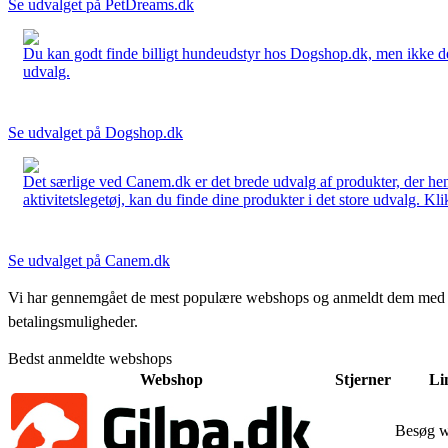
Se udvalget på PetDreams.dk
Du kan godt finde billigt hundeudstyr hos Dogshop.dk, men ikke det b
udvalg.
Se udvalget på Dogshop.dk
Det særlige ved Canem.dk er det brede udvalg af produkter, der henve
aktivitetslegetøj, kan du finde dine produkter i det store udvalg. Kli
Se udvalget på Canem.dk
Vi har gennemgået de mest populære webshops og anmeldt dem med stjern
betalingsmuligheder.
Bedst anmeldte webshops
Webshop
Stjerner
Li
Besøg 