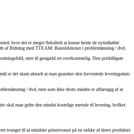
ssted, hvor det er meget fleksibelt at kunne hente de nyindkøbte
ed køb af Ridning med TTEAM: Basislektioner i problemløsning / dvd.
ostningsfuld, men til gengæld ret overkommelig. Den prisbilligste
rmål er det skam aktuelt at man gransker den forventede leveringsdato
oblemløsning / dvd, men som ikke desto mindre er afhængig af at
ativ skal man gribe den mindst kostelige metode til levering, hvilket
været tvunget til at mindske prisniveauet på en række af deres produkter