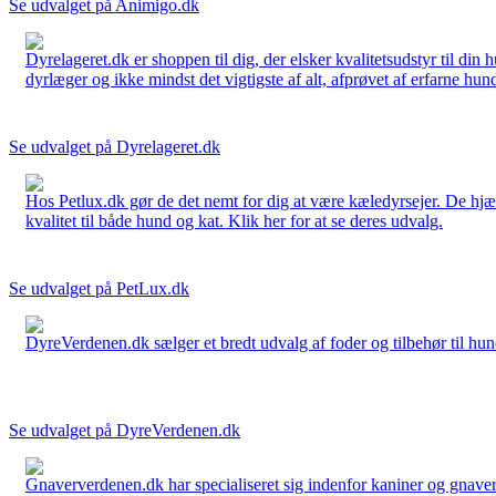
Se udvalget på Animigo.dk
Dyrelageret.dk er shoppen til dig, der elsker kvalitetsudstyr til din
dyrlæger og ikke mindst det vigtigste af alt, afprøvet af erfarne hund
Se udvalget på Dyrelageret.dk
Hos Petlux.dk gør de det nemt for dig at være kæledyrsejer. De hjælp
kvalitet til både hund og kat. Klik her for at se deres udvalg.
Se udvalget på PetLux.dk
DyreVerdenen.dk sælger et bredt udvalg af foder og tilbehør til hunde,
Se udvalget på DyreVerdenen.dk
Gnaververdenen.dk har specialiseret sig indenfor kaniner og gnavere 