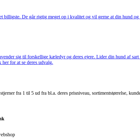
illigste. De går rigtig meget op i kvalitet og vil gerne at din hund og k
nder sig til forskellige kæledyr og deres ejere. Lider din hund af sart 
k her for at se deres udvalg.
er fra 1 til 5 ud fra bl.a. deres prisniveau, sortimentstørrelse, kunde
nk
webshop