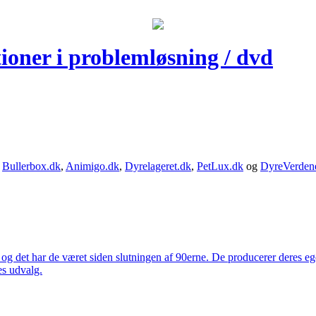
oner i problemløsning / dvd
,
Bullerbox.dk
,
Animigo.dk
,
Dyrelageret.dk
,
PetLux.dk
og
DyreVerden
 og det har de været siden slutningen af 90erne. De producerer deres 
es udvalg.