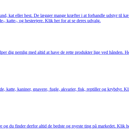
 hund, kat eller hest. De lægger mange kræfter i at forhandle udstyr til k
e-, katte-, og hesteejere. Klik her for at se deres udvalg.
er dig nemlig med altid at have de rette produkter lige ved hånden. Her 
 katte, kaniner, gnavere, fugle, akvarier, fisk, reptiller og krybdyr. Kl
og du finder derfor altid de bedste og nyeste ting på markedet. Klik he