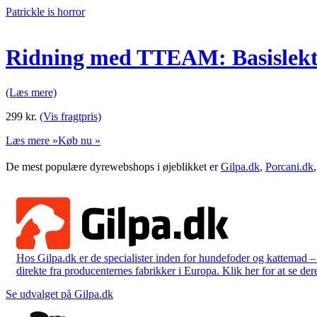
Patrickle is horror
Ridning med TTEAM: Basislekti
(Læs mere)
299
kr.
(Vis fragtpris)
Læs mere »
Køb nu »
De mest populære dyrewebshops i øjeblikket er
Gilpa.dk
,
Porcani.dk
Hos Gilpa.dk er de specialister inden for hundefoder og kattemad –
direkte fra producenternes fabrikker i Europa. Klik her for at se der
Se udvalget på Gilpa.dk