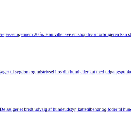
passer igennem 20 år. Han ville lave en shop hvor forbrugeren kan stole 
ager til sygdom og mistrivsel hos din hund eller kat med udgangspunkt 
sælger et bredt udvalg af hundeudstyr, kattetilbehør og foder til hund 