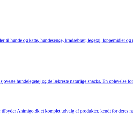
der til hunde og katte, hundesenge, kradsebræt, legetøj, loppemidler og 
t sjoveste hundelegetøj og de lækreste naturlige snacks. En oplevelse for
 tilbyder Animigo.dk et komplet udvalg af produkter, kendt for deres na