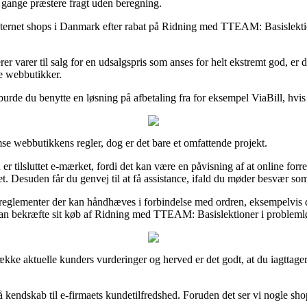
le gange præstere fragt uden beregning.
ernet shops i Danmark efter rabat på Ridning med TTEAM: Basislektione
r varer til salg for en udsalgspris som anses for helt ekstremt god, er 
ge webbutikker.
 burde du benytte en løsning på afbetaling fra for eksempel ViaBill, hvis
se webbutikkens regler, dog er det bare et omfattende projekt.
r tilsluttet e-mærket, fordi det kan være en påvisning af at online forre
 Desuden får du genvej til at få assistance, ifald du møder besvær som
le reglementer der kan håndhæves i forbindelse med ordren, eksempelvis 
kan bekræfte sit køb af Ridning med TTEAM: Basislektioner i problemlø
 række aktuelle kunders vurderinger og herved er det godt, at du iagtta
å kendskab til e-firmaets kundetilfredshed. Foruden det ser vi nogle sho