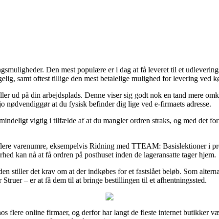
smuligheder. Den mest populære er i dag at få leveret til et udlevering
ngelig, samt oftest tillige den mest betalelige mulighed for levering v
eller ud på din arbejdsplads. Denne viser sig godt nok en tand mere omk
 jo nødvendiggør at du fysisk befinder dig lige ved e-firmaets adresse.
indeligt vigtig i tilfælde af at du mangler ordren straks, og med det fo
 flere varenumre, eksempelvis Ridning med TTEAM: Basislektioner i pr
kerhed kan nå at få ordren på posthuset inden de lageransatte tager hjem.
en stiller det krav om at der indkøbes for et fastslået beløb. Som altern
ruer – er at få dem til at bringe bestillingen til et afhentningssted.
os flere online firmaer, og derfor har langt de fleste internet butikker 