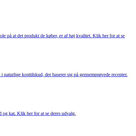
på at det produkt de køber, er af høj kvalitet. Klik her for at se
i naturlige kosttilskud, der baserer sig på gennemprøvede recepter.
og kat. Klik her for at se deres udvalg.