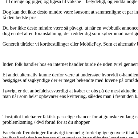
– til drenge og piger, og ligeså til voksne – betydeligt, og endda nog
Dog kan det ikke desto mindre være lønsomt at sammenligne et par int
få den bedste pris.
Du bør ikke desto mindre være så påvagt, at når en webbutik annoncere
dog en del af en foranstaltning, der redder dig som køber imod uærli
Generelt tilråder vi kortbestillinger eller MobilePay. Som et alternativ
Inden folk handler hos en internet handler burde de uden tvivl gennem
Et andet alternativ kunne derfor være at undersøge hvorvidt e-handlen e
besigtiges af sagkyndige der er meget bekendte med lovene på området.
I øvrigt er det anbefalelsesværdigt at køber er obs på de mest aktuel
man når som helst opbevarer ens kvittering, således man i fremtiden 
Trustpilot indebærer faktisk passelige chancer for at granske en lang
problemløsning / dvd forud for at du shopper.
Facebook frembringer for øvrigt temmelig fordelagtige genveje til at f