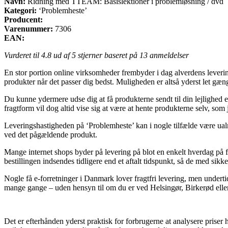
Navn:
Ridning med TTEAM: Basislektioner i problemløsning / dvd
Kategori:
‘Problemheste’
Producent:
Varenummer:
7306
EAN:
Vurderet til
4.8
ud af 5 stjerner baseret på
13
anmeldelser
En stor portion online virksomheder frembyder i dag alverdens levering
produkter når det passer dig bedst. Muligheden er altså yderst let gæ
Du kunne ydermere udse dig at få produkterne sendt til din lejlighed 
fragtform vil dog altid vise sig at være at hente produkterne selv, som
Leveringshastigheden på ‘Problemheste’ kan i nogle tilfælde være ualm
ved det pågældende produkt.
Mange internet shops byder på levering på blot en enkelt hverdag på
bestillingen indsendes tidligere end et aftalt tidspunkt, så de med sik
Nogle få e-forretninger i Danmark lover fragtfri levering, men undertid
mange gange – uden hensyn til om du er ved Helsingør, Birkerød eller St
Det er efterhånden yderst praktisk for forbrugerne at analysere priser h