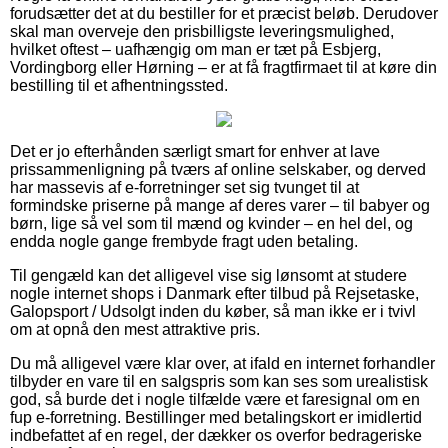
forudsætter det at du bestiller for et præcist beløb. Derudover
skal man overveje den prisbilligste leveringsmulighed,
hvilket oftest – uafhængig om man er tæt på Esbjerg,
Vordingborg eller Hørning – er at få fragtfirmaet til at køre din
bestilling til et afhentningssted.
Det er jo efterhånden særligt smart for enhver at lave
prissammenligning på tværs af online selskaber, og derved
har massevis af e-forretninger set sig tvunget til at
formindske priserne på mange af deres varer – til babyer og
børn, lige så vel som til mænd og kvinder – en hel del, og
endda nogle gange frembyde fragt uden betaling.
Til gengæld kan det alligevel vise sig lønsomt at studere
nogle internet shops i Danmark efter tilbud på Rejsetaske,
Galopsport / Udsolgt inden du køber, så man ikke er i tvivl
om at opnå den mest attraktive pris.
Du må alligevel være klar over, at ifald en internet forhandler
tilbyder en vare til en salgspris som kan ses som urealistisk
god, så burde det i nogle tilfælde være et faresignal om en
fup e-forretning. Bestillinger med betalingskort er imidlertid
indbefattet af en regel, der dækker os overfor bedrageriske