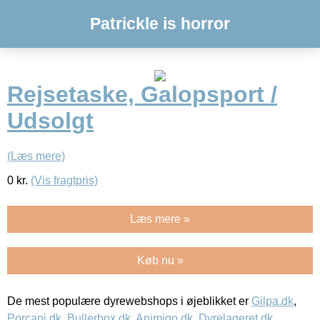
Patrickle is horror
Rejsetaske, Galopsport /
Udsolgt
(Læs mere)
0
kr.
(Vis fragtpris)
Læs mere »
Køb nu »
De mest populære dyrewebshops i øjeblikket er
Gilpa.dk
,
Porcani.dk
,
Bullerbox.dk
,
Animigo.dk
,
Dyrelageret.dk
,