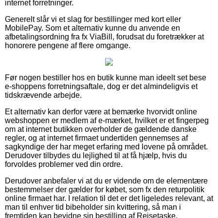
internet forretninger.
Generelt slår vi et slag for bestillinger med kort eller
MobilePay. Som et alternativ kunne du anvende en
afbetalingsordning fra fx ViaBill, forudsat du foretrækker at
honorere pengene af flere omgange.
Før nogen bestiller hos en butik kunne man ideelt set bese
e-shoppens forretningsaftale, dog er det almindeligvis et
tidskrævende arbejde.
Et alternativ kan derfor være at bemærke hvorvidt online
webshoppen er medlem af e-mærket, hvilket er et fingerpeg
om at internet butikken overholder de gældende danske
regler, og at internet firmaet undertiden gennemses af
sagkyndige der har meget erfaring med lovene på området.
Derudover tilbydes du lejlighed til at få hjælp, hvis du
forvoldes problemer ved din ordre.
Derudover anbefaler vi at du er vidende om de elementære
bestemmelser der gælder for købet, som fx den returpolitik
online firmaet har. I relation til det er det ligeledes relevant, at
man til enhver tid bibeholder sin kvittering, så man i
fremtiden kan bevidne sin bestilling af Rejsetaske,