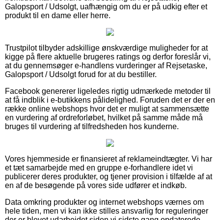
Galopsport / Udsolgt, uafhængig om du er på udkig efter et
produkt til en dame eller herre.
Trustpilot tilbyder adskillige ønskværdige muligheder for at
kigge på flere aktuelle brugeres ratings og derfor foreslår vi,
at du gennemsøger e-handlens vurderinger af Rejsetaske,
Galopsport / Udsolgt forud for at du bestiller.
Facebook genererer ligeledes rigtig udmærkede metoder til
at få indblik i e-butikkens pålidelighed. Foruden det er der en
række online webshops hvor det er muligt at sammensætte
en vurdering af ordreforløbet, hvilket på samme måde må
bruges til vurdering af tilfredsheden hos kunderne.
Vores hjemmeside er finansieret af reklameindtægter. Vi har
et tæt samarbejde med en gruppe e-forhandlere idet vi
publicerer deres produkter, og tjener provision i tilfælde af at
en af de besøgende på vores side udfører et indkøb.
Data omkring produkter og internet webshops værnes om
hele tiden, men vi kan ikke stilles ansvarlig for reguleringer
der er blevet udarbejdet siden vi sidste gang opdaterede