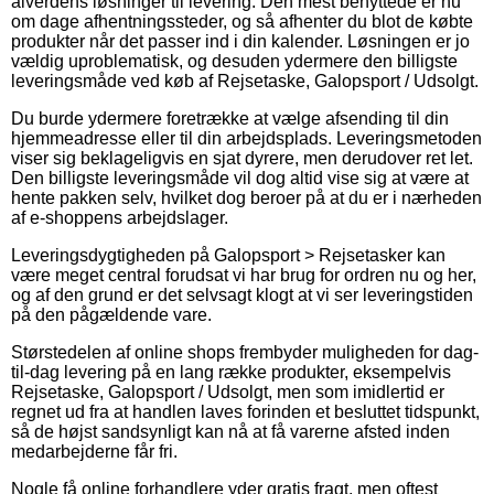
alverdens løsninger til levering. Den mest benyttede er nu
om dage afhentningssteder, og så afhenter du blot de købte
produkter når det passer ind i din kalender. Løsningen er jo
vældig uproblematisk, og desuden ydermere den billigste
leveringsmåde ved køb af Rejsetaske, Galopsport / Udsolgt.
Du burde ydermere foretrække at vælge afsending til din
hjemmeadresse eller til din arbejdsplads. Leveringsmetoden
viser sig beklageligvis en sjat dyrere, men derudover ret let.
Den billigste leveringsmåde vil dog altid vise sig at være at
hente pakken selv, hvilket dog beroer på at du er i nærheden
af e-shoppens arbejdslager.
Leveringsdygtigheden på Galopsport > Rejsetasker kan
være meget central forudsat vi har brug for ordren nu og her,
og af den grund er det selvsagt klogt at vi ser leveringstiden
på den pågældende vare.
Størstedelen af online shops frembyder muligheden for dag-
til-dag levering på en lang række produkter, eksempelvis
Rejsetaske, Galopsport / Udsolgt, men som imidlertid er
regnet ud fra at handlen laves forinden et besluttet tidspunkt,
så de højst sandsynligt kan nå at få varerne afsted inden
medarbejderne får fri.
Nogle få online forhandlere yder gratis fragt, men oftest