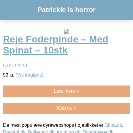
Patrickle is horror
Reje Foderpinde – Med
Spinat – 10stk
(Læs mere)
99
kr.
(Vis fragtpris)
Læs mere »
Køb nu »
De mest populære dyrewebshops i øjeblikket er
Gilpa.dk
,
Porcani.dk
,
Bullerbox.dk
,
Animigo.dk
,
Dyrelageret.dk
,