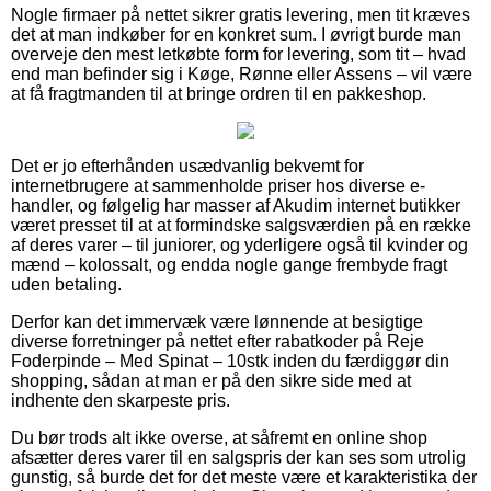
Nogle firmaer på nettet sikrer gratis levering, men tit kræves
det at man indkøber for en konkret sum. I øvrigt burde man
overveje den mest letkøbte form for levering, som tit – hvad
end man befinder sig i Køge, Rønne eller Assens – vil være
at få fragtmanden til at bringe ordren til en pakkeshop.
Det er jo efterhånden usædvanlig bekvemt for
internetbrugere at sammenholde priser hos diverse e-
handler, og følgelig har masser af Akudim internet butikker
været presset til at at formindske salgsværdien på en række
af deres varer – til juniorer, og yderligere også til kvinder og
mænd – kolossalt, og endda nogle gange frembyde fragt
uden betaling.
Derfor kan det immervæk være lønnende at besigtige
diverse forretninger på nettet efter rabatkoder på Reje
Foderpinde – Med Spinat – 10stk inden du færdiggør din
shopping, sådan at man er på den sikre side med at
indhente den skarpeste pris.
Du bør trods alt ikke overse, at såfremt en online shop
afsætter deres varer til en salgspris der kan ses som utrolig
gunstig, så burde det for det meste være et karakteristika der