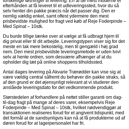
forskellige løsninger til levering. En af de mest moderne er
efterhånden at få leveret til et udleveringssted, hvor du så
selv henter din pakke præcis når det passer dig. Den er
nemlig vældig enkel, samt oftest ydermere den mest
prisbevidste mulighed for fragt ved køb af Reje Foderpinde –
Med Spinat – 10stk.
Du burde tillige tænke over at vælge at få udbragt hjem til
dig privat eller til dit arbejde. Leveringstypen viser sig for det
meste en tak mere bekostelig, men til gengæld i høj grad
nem. Den mest prisbevidste leveringsmetode er uden tvivl
selv at hente ordren, som desværre afhænger af at du
opholder dig tæt på online shoppens tilholdssted.
Antal dages levering på Akvarie Trærødder kan vise sig at
være vældig central såfremt du behøver din pakke straks, så
af den grund er det øjensynligt relevant at vi studerer den
anslåede leveringsdato for det vedkommende produkt.
Størstedelen af forhandlere på nettet stiller garanti om dag-
til-dag fragt på mange af deres varer, eksempelvis Reje
Foderpinde – Med Spinat – 10stk, hvilket nødvendiggør at
transaktionen realiseres forud for et angivent tidspunkt, med
det formål at de sandsynligvis kan nå at få produkterne ud af
døren forud for at lagerpersonalet har fri.