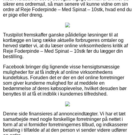
sikrer ens ordremail, så man senere vil kunne vidne om sin
ordre af Reje Foderpinde – Med Spinat – 10stk, hvad end du
er pige eller dreng.
Trustpilot fremskaffer ganske pålidelige løsninger til at
kortlægge en lang række aktuelle forbrugeres omtaler og
herved støtter vi, at du læser online virksomhedens kritik af
Reje Foderpinde – Med Spinat – 10stk før du lægger din
bestilling.
Facebook bringer dig lignende visse hensigtsmæssige
muligheder for at få indtryk af online virksomhedens
kundefokus. Foruden det er der en del online forretninger
som giver kunderne mulighed for at meddele en
bedømmelse af deres købsoplevelse, hvilket desuden bør
benyttes til at få et indblik i kundernes tilfredshed.
Denne side finansieres af annonceindtægter. Vi har et tæt
samarbejde med nogle forskellige forretninger på nettet i
form af at vi formidler forretningernes tilbud, og indkasserer
betaling i tilfælde af at den person vi sender videre udfører