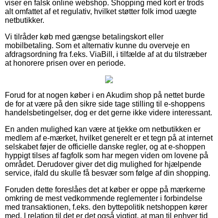
viser en falsk online webshop. Shopping med kort er trods
alt omfattet af et regulativ, hvilket støtter folk imod uægte
netbutikker.
Vi tilråder køb med gængse betalingskort eller
mobilbetaling. Som et alternativ kunne du overveje en
afdragsordning fra f.eks. ViaBill, i tilfælde af at du tilstræber
at honorere prisen over en periode.
Forud for at nogen køber i en Akudim shop på nettet burde
de for at være på den sikre side tage stilling til e-shoppens
handelsbetingelser, dog er det gerne ikke videre interessant.
En anden mulighed kan være at tjekke om netbutikken er
medlem af e-mærket, hvilket generelt er et tegn på at internet
selskabet føjer de officielle danske regler, og at e-shoppen
hyppigt tilses af fagfolk som har megen viden om lovene på
området. Derudover giver det dig mulighed for hjælpende
service, ifald du skulle få besvær som følge af din shopping.
Foruden dette foreslåes det at køber er oppe på mærkerne
omkring de mest vedkommende reglementer i forbindelse
med transaktionen, f.eks. den byttepolitik netshoppen kører
med. I relation til det er det også vigtigt, at man til enhver tid