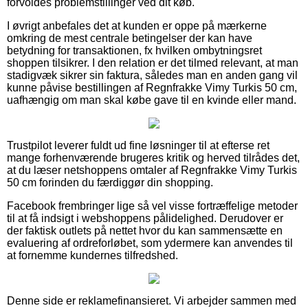
forvoldes problemstillinger ved dit køb.
I øvrigt anbefales det at kunden er oppe på mærkerne
omkring de mest centrale betingelser der kan have
betydning for transaktionen, fx hvilken ombytningsret
shoppen tilsikrer. I den relation er det tilmed relevant, at man
stadigvæk sikrer sin faktura, således man en anden gang vil
kunne påvise bestillingen af Regnfrakke Vimy Turkis 50 cm,
uafhængig om man skal købe gave til en kvinde eller mand.
Trustpilot leverer fuldt ud fine løsninger til at efterse ret
mange forhenværende brugeres kritik og herved tilrådes det,
at du læser netshoppens omtaler af Regnfrakke Vimy Turkis
50 cm forinden du færdiggør din shopping.
Facebook frembringer lige så vel visse fortræffelige metoder
til at få indsigt i webshoppens pålidelighed. Derudover er
der faktisk outlets på nettet hvor du kan sammensætte en
evaluering af ordreforløbet, som ydermere kan anvendes til
at fornemme kundernes tilfredshed.
Denne side er reklamefinansieret. Vi arbejder sammen med