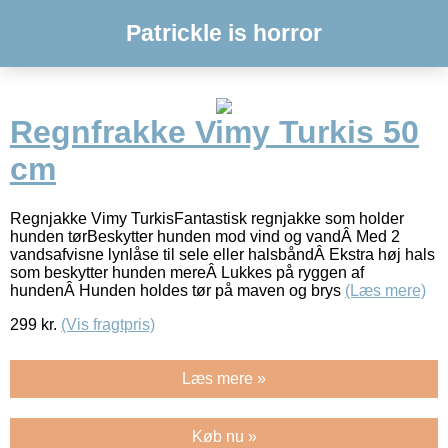
Patrickle is horror
Regnfrakke Vimy Turkis 50
cm
Regnjakke Vimy TurkisFantastisk regnjakke som holder
hunden tørBeskytter hunden mod vind og vandÂ Med 2
vandsafvisne lynlåse til sele eller halsbåndÂ Ekstra høj hals
som beskytter hunden mereÂ Lukkes på ryggen af
hundenÂ Hunden holdes tør på maven og brys
(Læs mere)
299
kr.
(Vis fragtpris)
Læs mere »
Køb nu »