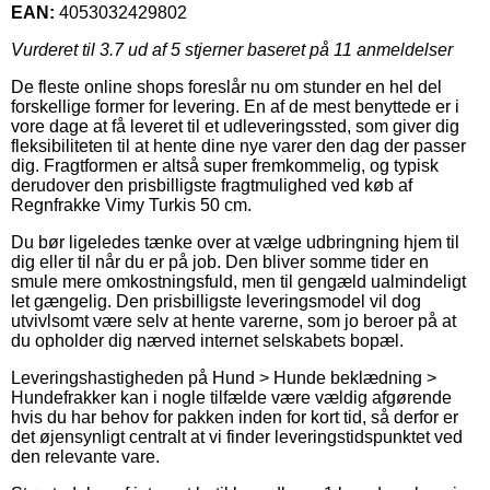
EAN:
4053032429802
Vurderet til
3.7
ud af 5 stjerner baseret på
11
anmeldelser
De fleste online shops foreslår nu om stunder en hel del
forskellige former for levering. En af de mest benyttede er i
vore dage at få leveret til et udleveringssted, som giver dig
fleksibiliteten til at hente dine nye varer den dag der passer
dig. Fragtformen er altså super fremkommelig, og typisk
derudover den prisbilligste fragtmulighed ved køb af
Regnfrakke Vimy Turkis 50 cm.
Du bør ligeledes tænke over at vælge udbringning hjem til
dig eller til når du er på job. Den bliver somme tider en
smule mere omkostningsfuld, men til gengæld ualmindeligt
let gængelig. Den prisbilligste leveringsmodel vil dog
utvivlsomt være selv at hente varerne, som jo beroer på at
du opholder dig nærved internet selskabets bopæl.
Leveringshastigheden på Hund > Hunde beklædning >
Hundefrakker kan i nogle tilfælde være vældig afgørende
hvis du har behov for pakken inden for kort tid, så derfor er
det øjensynligt centralt at vi finder leveringstidspunktet ved
den relevante vare.