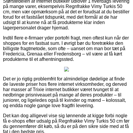
Størstedelen af internet butikker udlover 1 hverdags levering
på mange varer, eksempelvis Regnfrakke Vimy Turkis 50
cm, men vær opmærksom på at det er forudsat at du bestiller
forud for et fastslået tidspunkt, med det formål at de har
udsigt til at kunne nå at få produkterne klar inden
lagerpersonalet drager hjemad.
Indtil flere e-firmaer yder portofri fragt, men oftest kun når der
shoppes for en fastsat sum. I øvrigt bør du foretrække den
billigste fragtmetode, som ofte – uanset om man bor tæt på
Fredericia, Grenaa eller Fredensborg – vil være at få kørt
produkterne til et afhentningssted.
Det er jo rigtig problemfrit for almindelige dødelige at finde
de laveste priser hos flere internet virksomheder, og derved
har masser af Trixie internet butikker været tvunget til at
nedbringe prisniveauet på mange af deres produkter – til
juniorer, og ligeledes også til kvinder og mænd – kolossalt,
og endda nogle gange love fragtfri levering.
Det kan dog alligevel vise sig lønnende at kigge forbi nogle
få e-shops efter udsalg på Regnfrakke Vimy Turkis 50 cm før
du gennemfører dit køb, så du er på den sikre side med at få
fat i den bedste pris.