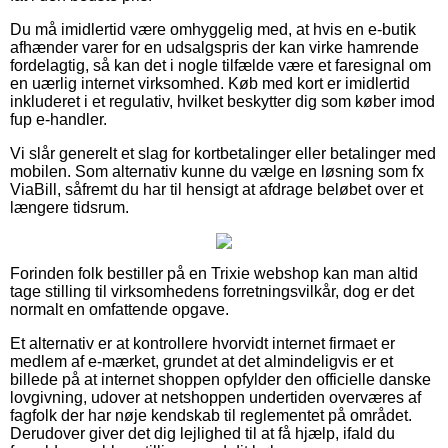
Du må imidlertid være omhyggelig med, at hvis en e-butik
afhænder varer for en udsalgspris der kan virke hamrende
fordelagtig, så kan det i nogle tilfælde være et faresignal om
en uærlig internet virksomhed. Køb med kort er imidlertid
inkluderet i et regulativ, hvilket beskytter dig som køber imod
fup e-handler.
Vi slår generelt et slag for kortbetalinger eller betalinger med
mobilen. Som alternativ kunne du vælge en løsning som fx
ViaBill, såfremt du har til hensigt at afdrage beløbet over et
længere tidsrum.
Forinden folk bestiller på en Trixie webshop kan man altid
tage stilling til virksomhedens forretningsvilkår, dog er det
normalt en omfattende opgave.
Et alternativ er at kontrollere hvorvidt internet firmaet er
medlem af e-mærket, grundet at det almindeligvis er et
billede på at internet shoppen opfylder den officielle danske
lovgivning, udover at netshoppen undertiden overværes af
fagfolk der har nøje kendskab til reglementet på området.
Derudover giver det dig lejlighed til at få hjælp, ifald du