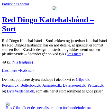
Patrickle is horror
Red Dingo Kattehalsbånd –
Sort
Red Dingo Kattehalsbånd – SortLækkert og justerbart kattehalsbånd
fra Red Dingo.Halsbåndet har en sød detalje, at spændet er formet
som en fisk– Klassisk design– Justerbar, og lukkes nemt med en
plastikspænde.– Spændet går op ved ryk
(Læs mere)
49
kr.
(Vis fragtpris)
Læs mere »
Køb nu »
De mest populære dyrewebshops i øjeblikket er
Gilpa.dk
,
Porcani.dk
,
Bullerbox.dk
,
Animigo.dk
,
Dyrelageret.dk
,
PetLux.dk
og
DyreVerdenen.dk
, som alle har et stort sortiment til gode priser.
Hos Gilpa.dk er de specialister inden for hundefoder og