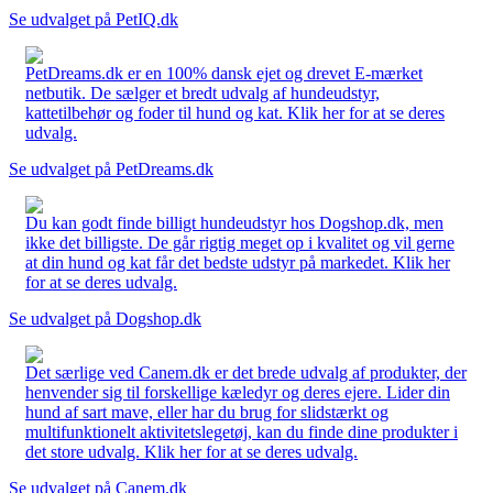
Se udvalget på PetIQ.dk
PetDreams.dk er en 100% dansk ejet og drevet E-mærket
netbutik. De sælger et bredt udvalg af hundeudstyr,
kattetilbehør og foder til hund og kat. Klik her for at se deres
udvalg.
Se udvalget på PetDreams.dk
Du kan godt finde billigt hundeudstyr hos Dogshop.dk, men
ikke det billigste. De går rigtig meget op i kvalitet og vil gerne
at din hund og kat får det bedste udstyr på markedet. Klik her
for at se deres udvalg.
Se udvalget på Dogshop.dk
Det særlige ved Canem.dk er det brede udvalg af produkter, der
henvender sig til forskellige kæledyr og deres ejere. Lider din
hund af sart mave, eller har du brug for slidstærkt og
multifunktionelt aktivitetslegetøj, kan du finde dine produkter i
det store udvalg. Klik her for at se deres udvalg.
Se udvalget på Canem.dk