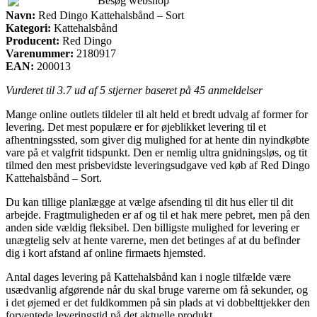
Besøg webshop
Navn:
Red Dingo Kattehalsbånd – Sort
Kategori:
Kattehalsbånd
Producent:
Red Dingo
Varenummer:
2180917
EAN:
200013
Vurderet til
3.7
ud af 5 stjerner baseret på
45
anmeldelser
Mange online outlets tildeler til alt held et bredt udvalg af former for
levering. Det mest populære er for øjeblikket levering til et
afhentningssted, som giver dig mulighed for at hente din nyindkøbte
vare på et valgfrit tidspunkt. Den er nemlig ultra gnidningsløs, og tit
tilmed den mest prisbevidste leveringsudgave ved køb af Red Dingo
Kattehalsbånd – Sort.
Du kan tillige planlægge at vælge afsending til dit hus eller til dit
arbejde. Fragtmuligheden er af og til et hak mere pebret, men på den
anden side vældig fleksibel. Den billigste mulighed for levering er
unægtelig selv at hente varerne, men det betinges af at du befinder
dig i kort afstand af online firmaets hjemsted.
Antal dages levering på Kattehalsbånd kan i nogle tilfælde være
usædvanlig afgørende når du skal bruge varerne om få sekunder, og
i det øjemed er det fuldkommen på sin plads at vi dobbelttjekker den
forventede leveringstid på det aktuelle produkt.