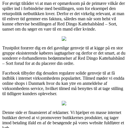
For øvrigt tilråder vi at man er opmærksom på de primære vilkår der
spiller ind i forbindelse med bestillingen, som for eksempel den
returpolitik netbutikken lover. Derfor er det virkelig relevant, at man
til enhver tid gemmer ens faktura, således man når som helst vil
kunne eftervise bestillingen af Red Dingo Kattehalsbånd – Sort,
uanset om du søger en vare til en mand eller kvinde.
Trustpilot forærer dig en del gavnlige genveje til at kigge på en stor
gruppe eksisterende køberes iagttagelser og derfor er det smart, at du
sonderer e-forhandlerens bedømmelser af Red Dingo Kattehalsbånd
– Sort forud for at du placerer din ordre.
Facebook tilbyder dig desuden regulære solide genveje til at få
indblik i internet virksomhedens popularitet. Tilmed møder vi endda
online shops i Danmark hvor du kan ytre en anmeldelse af
virksomhedens service, hvilket tilmed må benyttes til at tage stilling
til tidligere kunders oplevelser.
Denne side er finansieret af reklamer. Vi hjælper en masse internet
butikker derved at vi promoverer butikkernes produkter, og tager
imod betaling ifald en af de besøgende på vores website fuldfører et
køb.