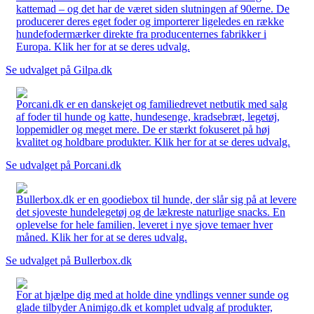
kattemad – og det har de været siden slutningen af 90erne. De
producerer deres eget foder og importerer ligeledes en række
hundefodermærker direkte fra producenternes fabrikker i
Europa. Klik her for at se deres udvalg.
Se udvalget på Gilpa.dk
Porcani.dk er en danskejet og familiedrevet netbutik med salg
af foder til hunde og katte, hundesenge, kradsebræt, legetøj,
loppemidler og meget mere. De er stærkt fokuseret på høj
kvalitet og holdbare produkter. Klik her for at se deres udvalg.
Se udvalget på Porcani.dk
Bullerbox.dk er en goodiebox til hunde, der slår sig på at levere
det sjoveste hundelegetøj og de lækreste naturlige snacks. En
oplevelse for hele familien, leveret i nye sjove temaer hver
måned. Klik her for at se deres udvalg.
Se udvalget på Bullerbox.dk
For at hjælpe dig med at holde dine yndlings venner sunde og
glade tilbyder Animigo.dk et komplet udvalg af produkter,