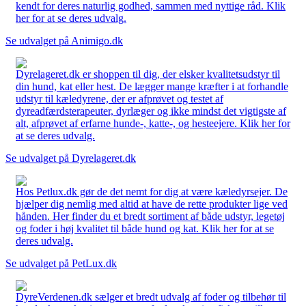
kendt for deres naturlig godhed, sammen med nyttige råd. Klik
her for at se deres udvalg.
Se udvalget på Animigo.dk
Dyrelageret.dk er shoppen til dig, der elsker kvalitetsudstyr til
din hund, kat eller hest. De lægger mange kræfter i at forhandle
udstyr til kæledyrene, der er afprøvet og testet af
dyreadfærdsterapeuter, dyrlæger og ikke mindst det vigtigste af
alt, afprøvet af erfarne hunde-, katte-, og hesteejere. Klik her for
at se deres udvalg.
Se udvalget på Dyrelageret.dk
Hos Petlux.dk gør de det nemt for dig at være kæledyrsejer. De
hjælper dig nemlig med altid at have de rette produkter lige ved
hånden. Her finder du et bredt sortiment af både udstyr, legetøj
og foder i høj kvalitet til både hund og kat. Klik her for at se
deres udvalg.
Se udvalget på PetLux.dk
DyreVerdenen.dk sælger et bredt udvalg af foder og tilbehør til