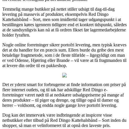
Temmelig mange butikker på nettet stiller udsigt til dag-til-dag
levering på massevis af produkter, eksempelvis Red Dingo
Kattehalsbånd – Sort, men som imidlertid tager udgangspunkt i at
bestillingen køres igennem tidligere end et konkret tidspunkt, således
at de sandsynligvis kan nå at få ordren fikset før lagermedarbejderne
holder fyraften.
Nogle online forretninger sikrer portofri levering, men typisk kræves
det at du handler for en præcis sum. Ellers burde du gribe den mest
betalelige fragtmetode, som i de fleste tilfælde – ligegyldigt om man
er ved Odense, Hjørring eller Brande – vil være at få fragtmanden til
at levere din ordre til en pakkeshop.
Det er yderst smart for forbrugerne at finde information om priser på
flere internet outlets, og til tak har adskillige Red Dingo e-
forretninger været nødt til at nedskære udsalgspriserne på mange af
deres produkter – til piger og drenge, og tillige også til damer og
herrer – voldsomt, og endda nogle gange love portofri levering.
Dog kan det immervæk være indbringende at inspicere visse
netbutikker efter tilbud på Red Dingo Kattehalsbånd – Sort inden du
shopper, så man er velinformeret til at opnå den laveste pris.