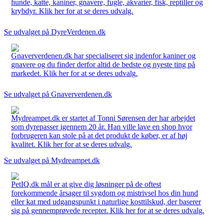
hunde, katte, kaniner, gnavere, fugle, akvarier, fisk, reptiller og
krybdyr. Klik her for at se deres udvalg.
Se udvalget på DyreVerdenen.dk
Gnaververdenen.dk har specialiseret sig indenfor kaniner og
gnavere og du finder derfor altid de bedste og nyeste ting på
markedet. Klik her for at se deres udvalg.
Se udvalget på Gnaververdenen.dk
Mydreampet.dk er startet af Tonni Sørensen der har arbejdet
som dyrepasser igennem 20 år. Han ville lave en shop hvor
forbrugeren kan stole på at det produkt de køber, er af høj
kvalitet. Klik her for at se deres udvalg.
Se udvalget på Mydreampet.dk
PetIQ.dk mål er at give dig løsninger på de oftest
forekommende årsager til sygdom og mistrivsel hos din hund
eller kat med udgangspunkt i naturlige kosttilskud, der baserer
sig på gennemprøvede recepter. Klik her for at se deres udvalg.