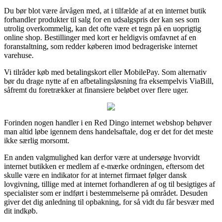
Du bør blot være årvågen med, at i tilfælde af at en internet butik
forhandler produkter til salg for en udsalgspris der kan ses som
utrolig overkommelig, kan det ofte være et tegn på en uoprigtig
online shop. Bestillinger med kort er heldigvis omfavnet af en
foranstaltning, som redder køberen imod bedrageriske internet
varehuse.
Vi tilråder køb med betalingskort eller MobilePay. Som alternativ
bør du drage nytte af en afbetalingsløsning fra eksempelvis ViaBill,
såfremt du foretrækker at finansiere beløbet over flere uger.
Forinden nogen handler i en Red Dingo internet webshop behøver
man altid løbe igennem dens handelsaftale, dog er det for det meste
ikke særlig morsomt.
En anden valgmulighed kan derfor være at undersøge hvorvidt
internet butikken er medlem af e-mærke ordningen, eftersom det
skulle være en indikator for at internet firmaet følger dansk
lovgivning, tillige med at internet forhandleren af og til besigtiges af
specialister som er indført i bestemmelserne på området. Desuden
giver det dig anledning til opbakning, for så vidt du får besvær med
dit indkøb.