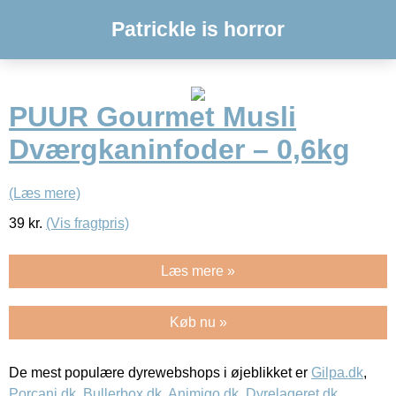
Patrickle is horror
PUUR Gourmet Musli
Dværgkaninfoder – 0,6kg
(Læs mere)
39
kr.
(Vis fragtpris)
Læs mere »
Køb nu »
De mest populære dyrewebshops i øjeblikket er
Gilpa.dk
,
Porcani.dk
,
Bullerbox.dk
,
Animigo.dk
,
Dyrelageret.dk
,