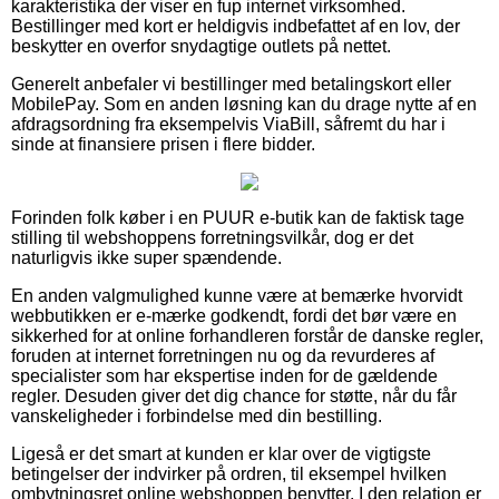
karakteristika der viser en fup internet virksomhed.
Bestillinger med kort er heldigvis indbefattet af en lov, der
beskytter en overfor snydagtige outlets på nettet.
Generelt anbefaler vi bestillinger med betalingskort eller
MobilePay. Som en anden løsning kan du drage nytte af en
afdragsordning fra eksempelvis ViaBill, såfremt du har i
sinde at finansiere prisen i flere bidder.
Forinden folk køber i en PUUR e-butik kan de faktisk tage
stilling til webshoppens forretningsvilkår, dog er det
naturligvis ikke super spændende.
En anden valgmulighed kunne være at bemærke hvorvidt
webbutikken er e-mærke godkendt, fordi det bør være en
sikkerhed for at online forhandleren forstår de danske regler,
foruden at internet forretningen nu og da revurderes af
specialister som har ekspertise inden for de gældende
regler. Desuden giver det dig chance for støtte, når du får
vanskeligheder i forbindelse med din bestilling.
Ligeså er det smart at kunden er klar over de vigtigste
betingelser der indvirker på ordren, til eksempel hvilken
ombytningsret online webshoppen benytter. I den relation er