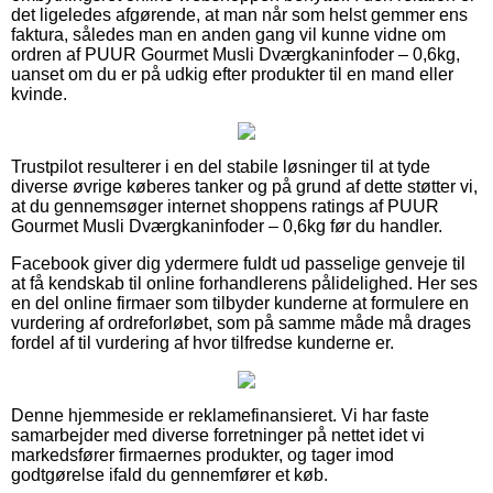
det ligeledes afgørende, at man når som helst gemmer ens
faktura, således man en anden gang vil kunne vidne om
ordren af PUUR Gourmet Musli Dværgkaninfoder – 0,6kg,
uanset om du er på udkig efter produkter til en mand eller
kvinde.
Trustpilot resulterer i en del stabile løsninger til at tyde
diverse øvrige køberes tanker og på grund af dette støtter vi,
at du gennemsøger internet shoppens ratings af PUUR
Gourmet Musli Dværgkaninfoder – 0,6kg før du handler.
Facebook giver dig ydermere fuldt ud passelige genveje til
at få kendskab til online forhandlerens pålidelighed. Her ses
en del online firmaer som tilbyder kunderne at formulere en
vurdering af ordreforløbet, som på samme måde må drages
fordel af til vurdering af hvor tilfredse kunderne er.
Denne hjemmeside er reklamefinansieret. Vi har faste
samarbejder med diverse forretninger på nettet idet vi
markedsfører firmaernes produkter, og tager imod
godtgørelse ifald du gennemfører et køb.