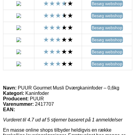
Besøg webshop
Besøg webshop
Besøg webshop
Besøg webshop
Besøg webshop
Besøg webshop
Navn:
PUUR Gourmet Musli Dværgkaninfoder – 0,6kg
Kategori:
Kaninfoder
Producent:
PUUR
Varenummer:
2417707
EAN:
Vurderet til
4.7
ud af 5 stjerner baseret på
1
anmeldelser
En masse online shops tilbyder heldigvis en række