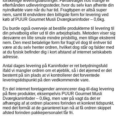
forskellige leveringsløsninger. Førstevalget hos mange er
efterhånden udleveringssteder, hvor du selv kan afhente din
nyindkøbte vare når du har tid. Fragttypen er altså super
nem, samt tit endvidere den billigste form for levering ved
køb af PUUR Gourmet Musli Dværgkaninfoder – 0,6kg.
Du burde også overveje at bestille produkterne til levering til
din privatbolig eller ud til din arbejdsplads. Metoden viser sig
desværre en lille smule mindre prisbillig, men tillige ekstremt
nem. Den mest betalelige form for fragt vil dog til enhver tid
være at du selv henter ordren, hvilket dog står og falder med
at du fysisk befinder dig i kort afstand af internet selskabets
adresse.
Antal dages levering på Kaninfoder er ret betydningsfuld
ifald vi mangler ordren om et øjeblik, så i det øjemed er det
bestemt på sin plads at vi kontrollerer det forventede
leveringstidspunkt på den vedkommende vare.
En del internet foretagender annoncerer dag-til-dag levering
på flere produkter, eksempelvis PUUR Gourmet Musli
Dværgkaninfoder – 0,6kg, men vær på vagt da det er
afhængig af at ordren placeres forinden et konkret tidspunkt,
med det formål at de garanteret kan nå at få ordren skippet
afsted forinden pakkepersonalet får fri.