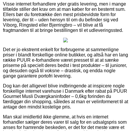
Visse internet forhandlere yder gratis levering, men i mange
tilfælde stiller det krav om at man køber for en bestemt sum.
Ellers bør du foretrække den mest prisbevidste form for
levering, der tit – uden hensyn til om du befinder sig ved
Viborg, Ringsted eller Bjerringbro – vil blive at få
fragtmanden til at bringe bestillingen til et udleveringssted.
Det er jo ekstremt enkelt for forbrugerne at sammenligne
priser i blandt forskellige online butikker, og altså har en lang
række PUUR e-forhandlere været presset til at at sænke
priserne på specielt deres bedst i test produkter – til juniorer,
og desuden også til voksne – drastisk, og endda nogle
gange garantere portofri levering.
Dog kan det alligevel blive indbringende at inspicere nogle
forskellige internet varehuse i Danmark efter rabat på PUUR
Gourmet Musli Dværgkaninfoder – 0,6kg forinden du
færdiggør din shopping, således at man er velinformeret til at
antage den mindst kostelige pris.
Man skal imidlertid ikke glemme, at hvis en internet
forhandler sælger deres varer til salg for en udsalgspris som
anses for hamrende beskeden, er det for det meste være et