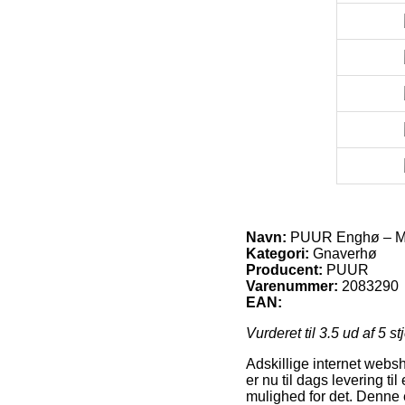
Navn:
PUUR Enghø – Me
Kategori:
Gnaverhø
Producent:
PUUR
Varenummer:
2083290
EAN:
Vurderet til
3.5
ud af 5 st
Adskillige internet websh
er nu til dags levering ti
mulighed for det. Denne 