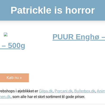
Patrickle is horror
PUUR Enghø 
 – 500g
Køb nu »
bshops i øjeblikket er
Gilpa.dk
,
Porcani.dk
,
Bullerbox.dk
,
Anim
nen.dk
, som alle har et stort sortiment til gode priser.