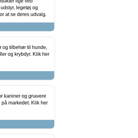
odukter lige ved
udstyr, legetøj og
 for at se deres udvalg.
og tilbehør til hunde,
ller og krybdyr. Klik her
or kaniner og gnavere
g på markedet. Klik her