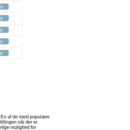
op
op
op
op
op
t. En af de mest populære
tillingen når der er
elige mulighed for