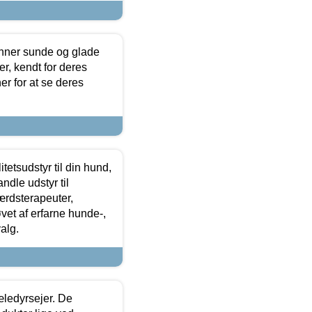
enner sunde og glade
r, kendt for deres
r for at se deres
tetsudstyr til din hund,
ndle udstyr til
ærdsterapeuter,
øvet af erfarne hunde-,
alg.
æledyrsejer. De