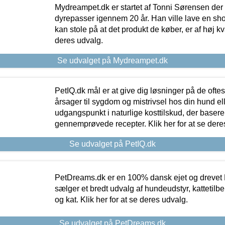
Mydreampet.dk er startet af Tonni Sørensen der
dyrepasser igennem 20 år. Han ville lave en sh
kan stole på at det produkt de køber, er af høj kval
deres udvalg.
Se udvalget på Mydreampet.dk
PetIQ.dk mål er at give dig løsninger på de oft
årsager til sygdom og mistrivsel hos din hund el
udgangspunkt i naturlige kosttilskud, der basere
gennemprøvede recepter. Klik her for at se dere
Se udvalget på PetIQ.dk
PetDreams.dk er en 100% dansk ejet og drevet 
sælger et bredt udvalg af hundeudstyr, kattetilbe
og kat. Klik her for at se deres udvalg.
Se udvalget på PetDreams.dk