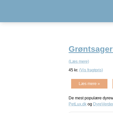
Grøntsager
(Læs mere)
45
kr.
(Vis fragtpris)
Læs mere »
De mest populære dyrewe
PetLux.dk
og
DyreVerde