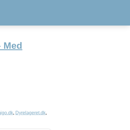
– Med
igo.dk
,
Dyrelageret.dk
,