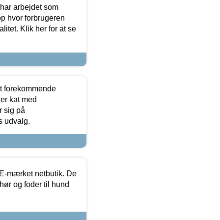
 har arbejdet som
op hvor forbrugeren
itet. Klik her for at se
est forekommende
ler kat med
r sig på
s udvalg.
E-mærket netbutik. De
hør og foder til hund