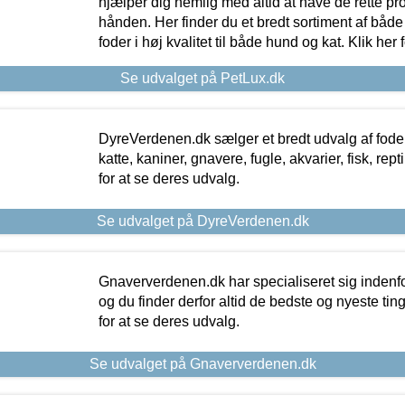
hjælper dig nemlig med altid at have de rette pr
hånden. Her finder du et bredt sortiment af både 
foder i høj kvalitet til både hund og kat. Klik her
Se udvalget på PetLux.dk
DyreVerdenen.dk sælger et bredt udvalg af foder 
katte, kaniner, gnavere, fugle, akvarier, fisk, repti
for at se deres udvalg.
Se udvalget på DyreVerdenen.dk
Gnaververdenen.dk har specialiseret sig indenf
og du finder derfor altid de bedste og nyeste tin
for at se deres udvalg.
Se udvalget på Gnaververdenen.dk