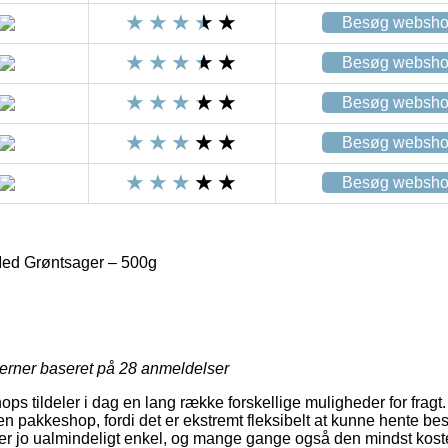
Besøg websh
Besøg websh
Besøg websh
Besøg websh
Besøg websh
d Grøntsager – 500g
jerner baseret på
28
anmeldelser
ops tildeler i dag en lang række forskellige muligheder for frag
l en pakkeshop, fordi det er ekstremt fleksibelt at kunne hente bes
er jo ualmindeligt enkel, og mange gange også den mindst kost