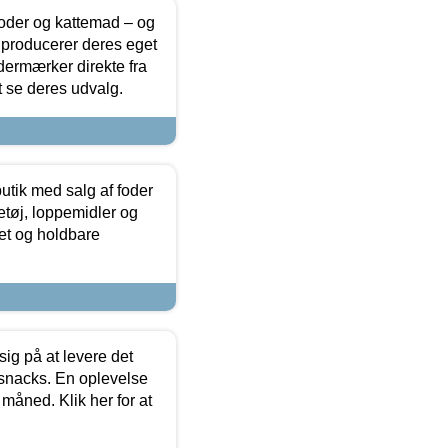
foder og kattemad – og
 producerer deres eget
dermærker direkte fra
t se deres udvalg.
utik med salg af foder
etøj, loppemidler og
tet og holdbare
sig på at levere det
 snacks. En oplevelse
 måned. Klik her for at