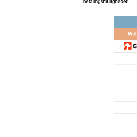
betalingsmuligheder.
We