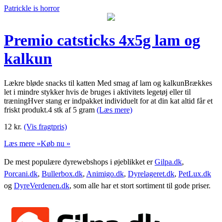
Patrickle is horror
Premio catsticks 4x5g lam og
kalkun
Lækre bløde snacks til katten Med smag af lam og kalkunBrækkes
let i mindre stykker hvis de bruges i aktivitets legetøj eller til
træningHver stang er indpakket individuelt for at din kat altid får et
friskt produkt.4 stk af 5 gram
(Læs mere)
12
kr.
(Vis fragtpris)
Læs mere »
Køb nu »
De mest populære dyrewebshops i øjeblikket er
Gilpa.dk
,
Porcani.dk
,
Bullerbox.dk
,
Animigo.dk
,
Dyrelageret.dk
,
PetLux.dk
og
DyreVerdenen.dk
, som alle har et stort sortiment til gode priser.