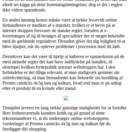
ideelt set kigge på dens forretningsbetingelser, dog er det i reglen
ikke videre spændende.
En anden løsning kunne måske være at tjekke hvorvidt online
forhandleren er medlem af e-mærket, hvilket er et bevis på at
internet shoppen forsvarer de danske regler, foruden at e-
forretningen af og til besøges af specialister der er meget bekendte
med de gældende regulativer. Desuden giver det dig lejlighed til at
blive hjulpet, når du oplever problemer i processen med dit køb.
Derudover kan det være til hjælp at køberen er opmærksom på de
mest aktuelle regler der kan have indflydelse på handlen, til
eksempel hvilken byttepolitik internet webshoppen har. I den
forbindelse er det tillige relevant, at man stadigvæk gemmer sin
ordrekvittering, så man fremadrettet kan bekræfte sin bestilling af
Premio catsticks 4x5g lam og kalkun, hvad end man er på udkig
efter et produkt til en kvinde eller mand.
Trustpilot leverer en lang række gunstige muligheder for at fortolke
flere forhenværende kunders kritik og på grund af dette
rekommanderer vi, at du undersøger online webshoppens
vurderinger af Premio catsticks 4x5g lam og kalkun før du
færdiggør din shopping.