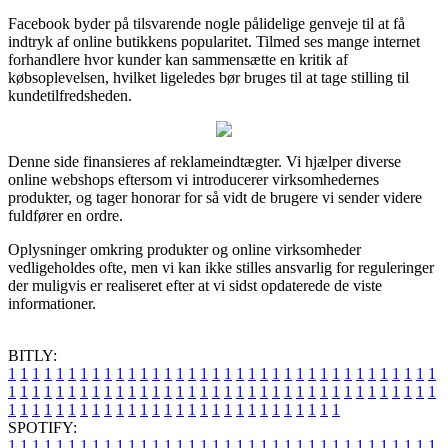
Facebook byder på tilsvarende nogle pålidelige genveje til at få
indtryk af online butikkens popularitet. Tilmed ses mange internet
forhandlere hvor kunder kan sammensætte en kritik af
købsoplevelsen, hvilket ligeledes bør bruges til at tage stilling til
kundetilfredsheden.
Denne side finansieres af reklameindtægter. Vi hjælper diverse
online webshops eftersom vi introducerer virksomhedernes
produkter, og tager honorar for så vidt de brugere vi sender videre
fuldfører en ordre.
Oplysninger omkring produkter og online virksomheder
vedligeholdes ofte, men vi kan ikke stilles ansvarlig for reguleringer
der muligvis er realiseret efter at vi sidst opdaterede de viste
informationer.
BITLY:
1
1
1
1
1
1
1
1
1
1
1
1
1
1
1
1
1
1
1
1
1
1
1
1
1
1
1
1
1
1
1
1
1
1
1
1
1
1
1
1
1
1
1
1
1
1
1
1
1
1
1
1
1
1
1
1
1
1
1
1
1
1
1
1
1
1
1
1
1
1
1
1
1
1
1
1
1
1
1
1
1
1
1
1
1
1
1
1
1
1
1
1
1
1
1
1
1
1
1
1
SPOTIFY:
1
1
1
1
1
1
1
1
1
1
1
1
1
1
1
1
1
1
1
1
1
1
1
1
1
1
1
1
1
1
1
1
1
1
1
1