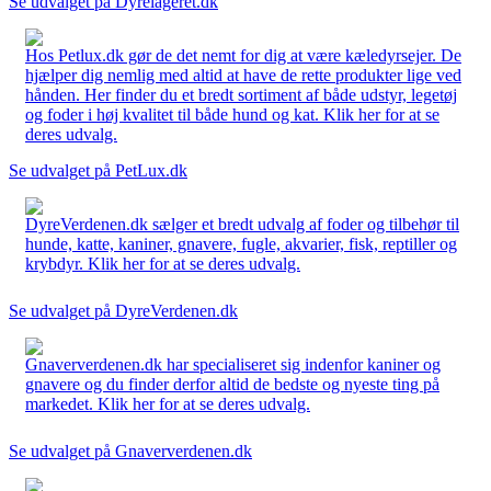
Se udvalget på Dyrelageret.dk
Hos Petlux.dk gør de det nemt for dig at være kæledyrsejer. De
hjælper dig nemlig med altid at have de rette produkter lige ved
hånden. Her finder du et bredt sortiment af både udstyr, legetøj
og foder i høj kvalitet til både hund og kat. Klik her for at se
deres udvalg.
Se udvalget på PetLux.dk
DyreVerdenen.dk sælger et bredt udvalg af foder og tilbehør til
hunde, katte, kaniner, gnavere, fugle, akvarier, fisk, reptiller og
krybdyr. Klik her for at se deres udvalg.
Se udvalget på DyreVerdenen.dk
Gnaververdenen.dk har specialiseret sig indenfor kaniner og
gnavere og du finder derfor altid de bedste og nyeste ting på
markedet. Klik her for at se deres udvalg.
Se udvalget på Gnaververdenen.dk