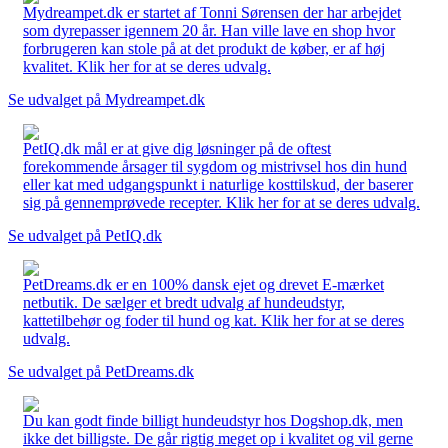
Mydreampet.dk er startet af Tonni Sørensen der har arbejdet
som dyrepasser igennem 20 år. Han ville lave en shop hvor
forbrugeren kan stole på at det produkt de køber, er af høj
kvalitet. Klik her for at se deres udvalg.
Se udvalget på Mydreampet.dk
PetIQ.dk mål er at give dig løsninger på de oftest
forekommende årsager til sygdom og mistrivsel hos din hund
eller kat med udgangspunkt i naturlige kosttilskud, der baserer
sig på gennemprøvede recepter. Klik her for at se deres udvalg.
Se udvalget på PetIQ.dk
PetDreams.dk er en 100% dansk ejet og drevet E-mærket
netbutik. De sælger et bredt udvalg af hundeudstyr,
kattetilbehør og foder til hund og kat. Klik her for at se deres
udvalg.
Se udvalget på PetDreams.dk
Du kan godt finde billigt hundeudstyr hos Dogshop.dk, men
ikke det billigste. De går rigtig meget op i kvalitet og vil gerne