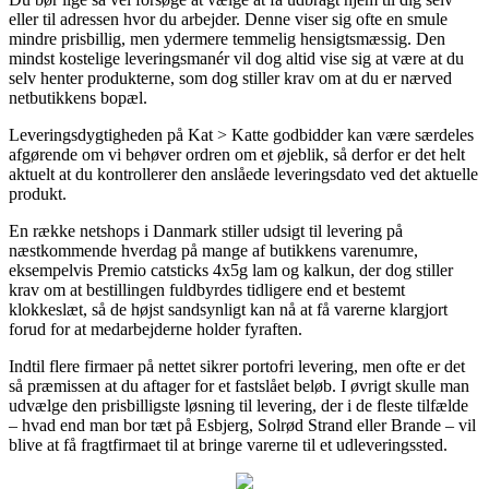
eller til adressen hvor du arbejder. Denne viser sig ofte en smule
mindre prisbillig, men ydermere temmelig hensigtsmæssig. Den
mindst kostelige leveringsmanér vil dog altid vise sig at være at du
selv henter produkterne, som dog stiller krav om at du er nærved
netbutikkens bopæl.
Leveringsdygtigheden på Kat > Katte godbidder kan være særdeles
afgørende om vi behøver ordren om et øjeblik, så derfor er det helt
aktuelt at du kontrollerer den anslåede leveringsdato ved det aktuelle
produkt.
En række netshops i Danmark stiller udsigt til levering på
næstkommende hverdag på mange af butikkens varenumre,
eksempelvis Premio catsticks 4x5g lam og kalkun, der dog stiller
krav om at bestillingen fuldbyrdes tidligere end et bestemt
klokkeslæt, så de højst sandsynligt kan nå at få varerne klargjort
forud for at medarbejderne holder fyraften.
Indtil flere firmaer på nettet sikrer portofri levering, men ofte er det
så præmissen at du aftager for et fastslået beløb. I øvrigt skulle man
udvælge den prisbilligste løsning til levering, der i de fleste tilfælde
– hvad end man bor tæt på Esbjerg, Solrød Strand eller Brande – vil
blive at få fragtfirmaet til at bringe varerne til et udleveringssted.