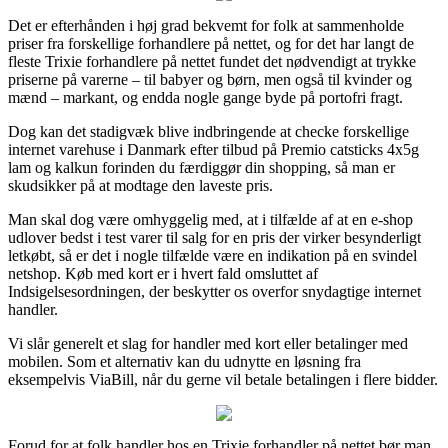
Det er efterhånden i høj grad bekvemt for folk at sammenholde
priser fra forskellige forhandlere på nettet, og for det har langt de
fleste Trixie forhandlere på nettet fundet det nødvendigt at trykke
priserne på varerne – til babyer og børn, men også til kvinder og
mænd – markant, og endda nogle gange byde på portofri fragt.
Dog kan det stadigvæk blive indbringende at checke forskellige
internet varehuse i Danmark efter tilbud på Premio catsticks 4x5g
lam og kalkun forinden du færdiggør din shopping, så man er
skudsikker på at modtage den laveste pris.
Man skal dog være omhyggelig med, at i tilfælde af at en e-shop
udlover bedst i test varer til salg for en pris der virker besynderligt
letkøbt, så er det i nogle tilfælde være en indikation på en svindel
netshop. Køb med kort er i hvert fald omsluttet af
Indsigelsesordningen, der beskytter os overfor snydagtige internet
handler.
Vi slår generelt et slag for handler med kort eller betalinger med
mobilen. Som et alternativ kan du udnytte en løsning fra
eksempelvis ViaBill, når du gerne vil betale betalingen i flere bidder.
Forud for at folk handler hos en Trixie forhandler på nettet bør man