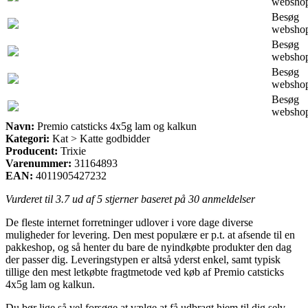
websho
Besøg
websho
Besøg
websho
Besøg
websho
Besøg
websho
Navn:
Premio catsticks 4x5g lam og kalkun
Kategori:
Kat > Katte godbidder
Producent:
Trixie
Varenummer:
31164893
EAN:
4011905427232
Vurderet til
3.7
ud af 5 stjerner baseret på
30
anmeldelser
De fleste internet forretninger udlover i vore dage diverse
muligheder for levering. Den mest populære er p.t. at afsende til en
pakkeshop, og så henter du bare de nyindkøbte produkter den dag
der passer dig. Leveringstypen er altså yderst enkel, samt typisk
tillige den mest letkøbte fragtmetode ved køb af Premio catsticks
4x5g lam og kalkun.
Du bør lige så vel forsøge at vælge at få udbragt hjem til dig selv